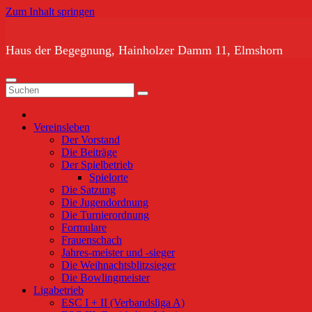
Zum Inhalt springen
Haus der Begegnung, Hainholzer Damm 11, Elmshorn
Vereinsleben
Der Vorstand
Die Beiträge
Der Spielbetrieb
Spielorte
Die Satzung
Die Jugendordnung
Die Turnierordnung
Formulare
Frauenschach
Jahres-meister und -sieger
Die Weihnachtsblitzsieger
Die Bowlingmeister
Ligabetrieb
ESC I + II (Verbandsliga A)