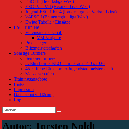
ESC III (Bezirksliga West)
ESC IV – VII (Bezirksklasse West)
Jugend-ESC 1 bis 4 (Landesliga bis Verbandsliga)
W-ESC I (Frauenreginalliga West)
Ewige Tabelle / Einsätze
ESC-Turniere
Vereinsmeisterschaft
VM Vorjahre
Pokalsieger
Blitzmeisterschaften
Sonstige Turniere
Seniorenturniere
5. Elmshorner ELO-Turnier am 14.05.2026
45. Offene Elmshorner Jugendstadtmeisterschaft
Meisterschaften
Trainingsangebote
Links
Impressum
Datenschutzerklärung
Login
Autor:
Torsten Noldt