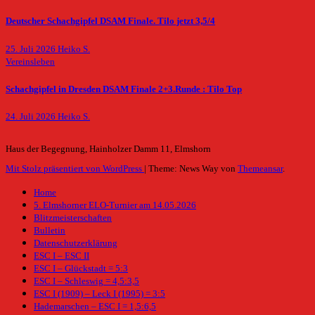
Deutscher Schachgipfel DSAM Finale. Tilo jetzt 3,5/4
25. Juli 2026
Heiko S.
Vereinsleben
Schachgipfel in Dresden DSAM Finale 2+3.Runde : Tilo Top
24. Juli 2026
Heiko S.
Haus der Begegnung, Hainholzer Damm 11, Elmshorn
Mit Stolz präsentiert von WordPress
|
Theme: News Way von
Themeansar
.
Home
5. Elmshorner ELO-Turnier am 14.05.2026
Blitzmeisterschaften
Bulletin
Datenschutzerklärung
ESC I – ESC II
ESC I – Glückstadt = 5:3
ESC I – Schleswig = 4,5:3,5
ESC I (1909) – Leck I (1995) = 3:5
Hademarschen – ESC I = 1,5:6,5