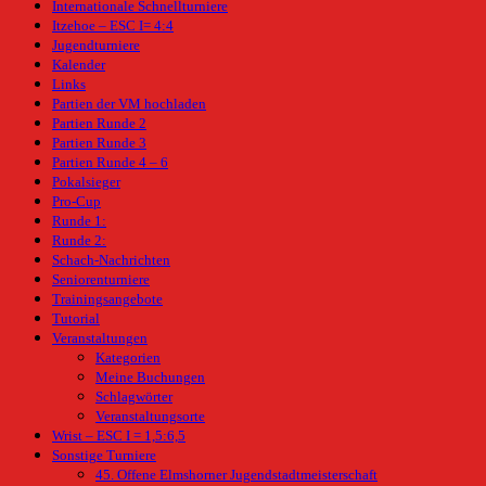
Internationale Schnellturniere
Itzehoe – ESC I= 4:4
Jugendturniere
Kalender
Links
Partien der VM hochladen
Partien Runde 2
Partien Runde 3
Partien Runde 4 – 6
Pokalsieger
Pro-Cup
Runde 1:
Runde 2:
Schach-Nachrichten
Seniorenturniere
Trainingsangebote
Tutorial
Veranstaltungen
Kategorien
Meine Buchungen
Schlagwörter
Veranstaltungsorte
Wrist – ESC I = 1,5:6,5
Sonstige Turniere
45. Offene Elmshorner Jugendstadtmeisterschaft