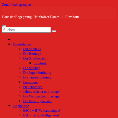
Zum Inhalt springen
Haus der Begegnung, Hainholzer Damm 11, Elmshorn
Vereinsleben
Der Vorstand
Die Beiträge
Der Spielbetrieb
Spielorte
Die Satzung
Die Jugendordnung
Die Turnierordnung
Formulare
Frauenschach
Jahres-meister und -sieger
Die Weihnachtsblitzsieger
Die Bowlingmeister
Ligabetrieb
ESC I + II (Verbandsliga A)
ESC III (Bezirksliga West)