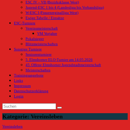
ESC IV – VII (Bezirksklasse West)
Jugend-ESC 1 bis 4 (Landesliga bis Verbandsliga)
W-ESC I (Frauenreginalliga West)
Ewige Tabelle / Einsätze
ESC-Turniere
Vereinsmeisterschaft
VM Vorjahre
Pokalsieger
Blitzmeisterschaften
Sonstige Turniere
Seniorenturniere
5. Elmshorner ELO-Turnier am 14.05.2026
45. Offene Elmshorner Jugendstadtmeisterschaft
Meisterschaften
Trainingsangebote
Links
Impressum
Datenschutzerklärung
Login
Kategorie:
Vereinsleben
Vereinsleben