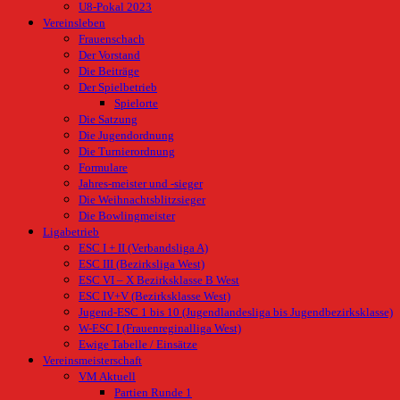
U8-Pokal 2023
Vereinsleben
Frauenschach
Der Vorstand
Die Beiträge
Der Spielbetrieb
Spielorte
Die Satzung
Die Jugendordnung
Die Turnierordnung
Formulare
Jahres-meister und -sieger
Die Weihnachtsblitzsieger
Die Bowlingmeister
Ligabetrieb
ESC I + II (Verbandsliga A)
ESC III (Bezirksliga West)
ESC VI – X Bezirksklasse B West
ESC IV+V (Bezirksklasse West)
Jugend-ESC 1 bis 10 (Jugendlandesliga bis Jugendbezirksklasse)
W-ESC I (Frauenreginalliga West)
Ewige Tabelle / Einsätze
Vereinsmeisterschaft
VM Aktuell
Partien Runde 1