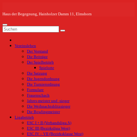
Zum
Inhalt
springen
Haus der Begegnung, Hainholzer Damm 11, Elmshorn
Vereinsleben
Der Vorstand
Die Beiträge
Der Spielbetrieb
Spielorte
Die Satzung
Die Jugendordnung
Die Turnierordnung
Formulare
Frauenschach
Jahres-meister und -sieger
Die Weihnachtsblitzsieger
Die Bowlingmeister
Ligabetrieb
ESC I + II (Verbandsliga A)
ESC III (Bezirksliga West)
ESC IV – VII (Bezirksklasse West)