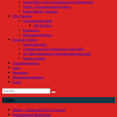
Jugend-ESC 1 bis 4 (Landesliga bis Verbandsliga)
W-ESC I (Frauenreginalliga West)
Ewige Tabelle / Einsätze
ESC-Turniere
Vereinsmeisterschaft
VM Vorjahre
Pokalsieger
Blitzmeisterschaften
Sonstige Turniere
Seniorenturniere
5. Elmshorner ELO-Turnier am 14.05.2026
45. Offene Elmshorner Jugendstadtmeisterschaft
Meisterschaften
Trainingsangebote
Links
Impressum
Datenschutzerklärung
Login
Links
Online – Gruppe des ESC bei Lichess
Ergebnisdienst Bundesliga