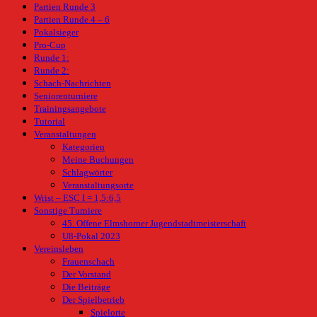
Partien Runde 3
Partien Runde 4 – 6
Pokalsieger
Pro-Cup
Runde 1:
Runde 2:
Schach-Nachrichten
Seniorenturniere
Trainingsangebote
Tutorial
Veranstaltungen
Kategorien
Meine Buchungen
Schlagwörter
Veranstaltungsorte
Wrist – ESC I = 1,5:6,5
Sonstige Turniere
45. Offene Elmshorner Jugendstadtmeisterschaft
U8-Pokal 2023
Vereinsleben
Frauenschach
Der Vorstand
Die Beiträge
Der Spielbetrieb
Spielorte