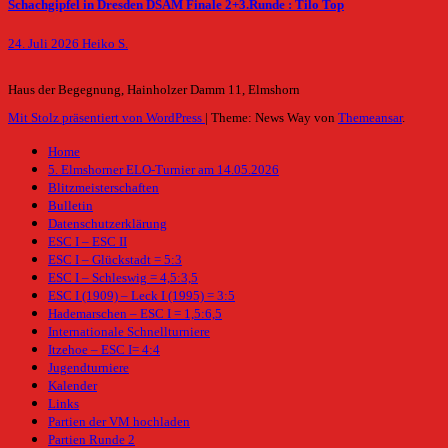
Schachgipfel in Dresden DSAM Finale 2+3.Runde : Tilo Top
24. Juli 2026
Heiko S.
Haus der Begegnung, Hainholzer Damm 11, Elmshorn
Mit Stolz präsentiert von WordPress
|
Theme: News Way von
Themeansar
.
Home
5. Elmshorner ELO-Turnier am 14.05.2026
Blitzmeisterschaften
Bulletin
Datenschutzerklärung
ESC I – ESC II
ESC I – Glückstadt = 5:3
ESC I – Schleswig = 4,5:3,5
ESC I (1909) – Leck I (1995) = 3:5
Hademarschen – ESC I = 1,5:6,5
Internationale Schnellturniere
Itzehoe – ESC I= 4:4
Jugendturniere
Kalender
Links
Partien der VM hochladen
Partien Runde 2