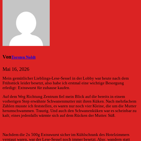
Von
Torsten Noldt
Mai 16, 2026
Mein gemütlicher Lieblings-Lese-Sessel in der Lobby war heute nach dem
Frühstück leider besetzt, also habe ich erstmal eine wichtige Besorgung
erledigt: Extrawurst für zuhause kaufen.
Auf dem Weg Richtung Zentrum fiel mein Blick auf die bereits in einem
vorherigen Step erwähnte Schwanenmutter mit ihren Küken. Nach mehrfachem
Zählen musste ich feststellen, es waren nur noch vier Kleine, die um die Mutter
herumschwammen. Traurig. Und auch den Schwanenküken war es scheinbar zu
kalt; eines jedenfalls wärmte sich auf dem Rücken der Mutter. Süß.
Nachdem die 2x 500g Extrawurst sicher im Kühlschrank des Hotelzimmers
verstaut waren, war der Lese-Sessel noch immer besetzt. Also: wandern statt