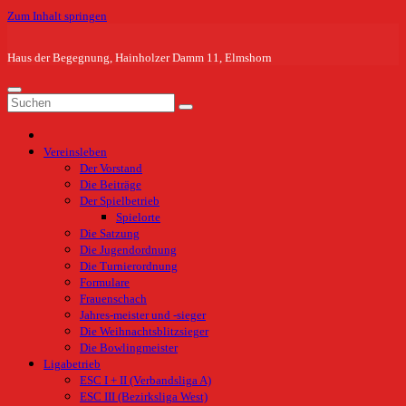
Zum Inhalt springen
Haus der Begegnung, Hainholzer Damm 11, Elmshorn
Vereinsleben
Der Vorstand
Die Beiträge
Der Spielbetrieb
Spielorte
Die Satzung
Die Jugendordnung
Die Turnierordnung
Formulare
Frauenschach
Jahres-meister und -sieger
Die Weihnachtsblitzsieger
Die Bowlingmeister
Ligabetrieb
ESC I + II (Verbandsliga A)
ESC III (Bezirksliga West)