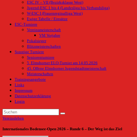
ESC IV – VII (Bezirksklasse West)
Jugend-ESC 1 bis 4 (Landesliga bis Verbandsliga)
W-ESC I (Frauenreginalliga West)
Ewige Tabelle / Einsätze
ESC-Turniere
Vereinsmeisterschaft
VM Vorjahre
Pokalsieger
Blitzmeisterschaften
Sonstige Turniere
Seniorenturniere
5. Elmshorner ELO-Turnier am 14.05.2026
45. Offene Elmshorner Jugendstadtmeisterschaft
Meisterschaften
Trainingsangebote
Links
Impressum
Datenschutzerklärung
Login
Vereinsleben
Internationales Bodensee-Open 2026 – Runde 6 – Der Weg ist das Ziel