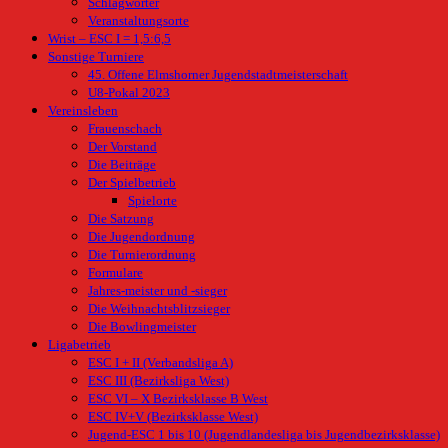
Schlagwörter
Veranstaltungsorte
Wrist – ESC I = 1,5:6,5
Sonstige Turniere
45. Offene Elmshorner Jugendstadtmeisterschaft
U8-Pokal 2023
Vereinsleben
Frauenschach
Der Vorstand
Die Beiträge
Der Spielbetrieb
Spielorte
Die Satzung
Die Jugendordnung
Die Turnierordnung
Formulare
Jahres-meister und -sieger
Die Weihnachtsblitzsieger
Die Bowlingmeister
Ligabetrieb
ESC I + II (Verbandsliga A)
ESC III (Bezirksliga West)
ESC VI – X Bezirksklasse B West
ESC IV+V (Bezirksklasse West)
Jugend-ESC 1 bis 10 (Jugendlandesliga bis Jugendbezirksklasse)