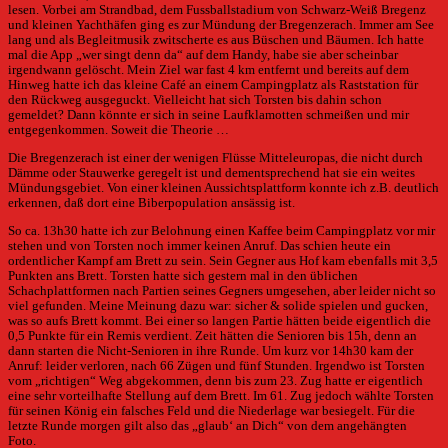
lesen. Vorbei am Strandbad, dem Fussballstadium von Schwarz-Weiß Bregenz
und kleinen Yachthäfen ging es zur Mündung der Bregenzerach. Immer am See
lang und als Begleitmusik zwitscherte es aus Büschen und Bäumen. Ich hatte
mal die App „wer singt denn da“ auf dem Handy, habe sie aber scheinbar
irgendwann gelöscht. Mein Ziel war fast 4 km entfernt und bereits auf dem
Hinweg hatte ich das kleine Café an einem Campingplatz als Raststation für
den Rückweg ausgeguckt. Vielleicht hat sich Torsten bis dahin schon
gemeldet? Dann könnte er sich in seine Laufklamotten schmeißen und mir
entgegenkommen. Soweit die Theorie …
Die Bregenzerach ist einer der wenigen Flüsse Mitteleuropas, die nicht durch
Dämme oder Stauwerke geregelt ist und dementsprechend hat sie ein weites
Mündungsgebiet. Von einer kleinen Aussichtsplattform konnte ich z.B. deutlich
erkennen, daß dort eine Biberpopulation ansässig ist.
So ca. 13h30 hatte ich zur Belohnung einen Kaffee beim Campingplatz vor mir
stehen und von Torsten noch immer keinen Anruf. Das schien heute ein
ordentlicher Kampf am Brett zu sein. Sein Gegner aus Hof kam ebenfalls mit 3,5
Punkten ans Brett. Torsten hatte sich gestern mal in den üblichen
Schachplattformen nach Partien seines Gegners umgesehen, aber leider nicht so
viel gefunden. Meine Meinung dazu war: sicher & solide spielen und gucken,
was so aufs Brett kommt. Bei einer so langen Partie hätten beide eigentlich die
0,5 Punkte für ein Remis verdient. Zeit hätten die Senioren bis 15h, denn an
dann starten die Nicht-Senioren in ihre Runde. Um kurz vor 14h30 kam der
Anruf: leider verloren, nach 66 Zügen und fünf Stunden. Irgendwo ist Torsten
vom „richtigen“ Weg abgekommen, denn bis zum 23. Zug hatte er eigentlich
eine sehr vorteilhafte Stellung auf dem Brett. Im 61. Zug jedoch wählte Torsten
für seinen König ein falsches Feld und die Niederlage war besiegelt. Für die
letzte Runde morgen gilt also das „glaub‘ an Dich“ von dem angehängten
Foto.