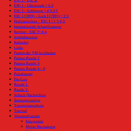
ESC I – ESC II
ESC I – Glückstadt = 5:3
ESC I – Schleswig = 4,5:3,5
ESC I (1909) – Leck I (1995) = 3:5
Hademarschen – ESC I = 1,5:6,5
Internationale Schnellturniere
Itzehoe – ESC I= 4:4
Jugendturniere
Kalender
Links
Partien der VM hochladen
Partien Runde 2
Partien Runde 3
Partien Runde 4 – 6
Pokalsieger
Pro-Cup
Runde 1:
Runde 2:
Schach-Nachrichten
Seniorenturniere
Trainingsangebote
Tutorial
Veranstaltungen
Kategorien
Meine Buchungen