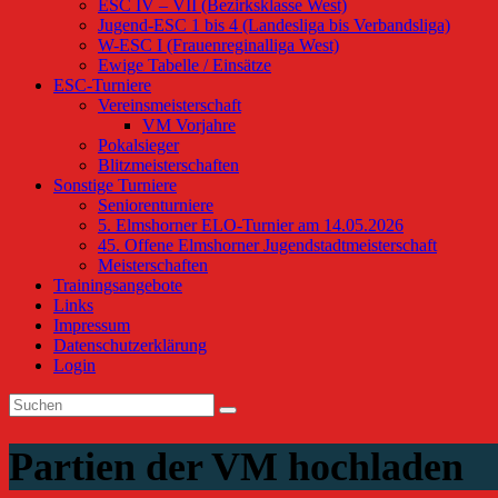
ESC IV – VII (Bezirksklasse West)
Jugend-ESC 1 bis 4 (Landesliga bis Verbandsliga)
W-ESC I (Frauenreginalliga West)
Ewige Tabelle / Einsätze
ESC-Turniere
Vereinsmeisterschaft
VM Vorjahre
Pokalsieger
Blitzmeisterschaften
Sonstige Turniere
Seniorenturniere
5. Elmshorner ELO-Turnier am 14.05.2026
45. Offene Elmshorner Jugendstadtmeisterschaft
Meisterschaften
Trainingsangebote
Links
Impressum
Datenschutzerklärung
Login
Partien der VM hochladen