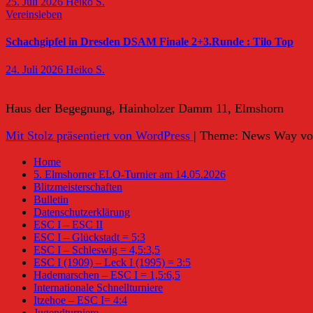
25. Juli 2026
Heiko S.
Vereinsleben
Schachgipfel in Dresden DSAM Finale 2+3.Runde : Tilo Top
24. Juli 2026
Heiko S.
Haus der Begegnung, Hainholzer Damm 11, Elmshorn
Mit Stolz präsentiert von WordPress
|
Theme: News Way v
Home
5. Elmshorner ELO-Turnier am 14.05.2026
Blitzmeisterschaften
Bulletin
Datenschutzerklärung
ESC I – ESC II
ESC I – Glückstadt = 5:3
ESC I – Schleswig = 4,5:3,5
ESC I (1909) – Leck I (1995) = 3:5
Hademarschen – ESC I = 1,5:6,5
Internationale Schnellturniere
Itzehoe – ESC I= 4:4
Jugendturniere