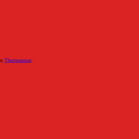
on
Themeansar
.