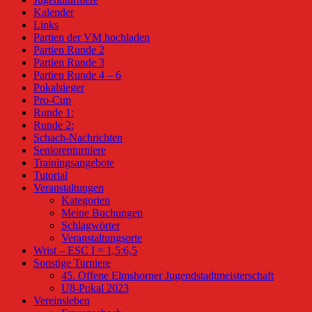
Kalender
Links
Partien der VM hochladen
Partien Runde 2
Partien Runde 3
Partien Runde 4 – 6
Pokalsieger
Pro-Cup
Runde 1:
Runde 2:
Schach-Nachrichten
Seniorenturniere
Trainingsangebote
Tutorial
Veranstaltungen
Kategorien
Meine Buchungen
Schlagwörter
Veranstaltungsorte
Wrist – ESC I = 1,5:6,5
Sonstige Turniere
45. Offene Elmshorner Jugendstadtmeisterschaft
U8-Pokal 2023
Vereinsleben