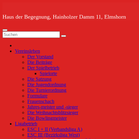
Zum
Inhalt
springen
Haus der Begegnung, Hainholzer Damm 11, Elmshorn
Vereinsleben
Der Vorstand
Die Beiträge
Der Spielbetrieb
Spielorte
Die Satzung
Die Jugendordnung
Die Turnierordnung
Formulare
Frauenschach
Jahres-meister und -sieger
Die Weihnachtsblitzsieger
Die Bowlingmeister
Ligabetrieb
ESC I + II (Verbandsliga A)
ESC III (Bezirksliga West)