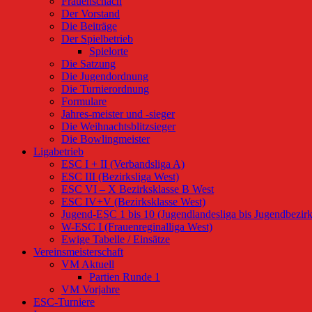
Frauenschach
Der Vorstand
Die Beiträge
Der Spielbetrieb
Spielorte
Die Satzung
Die Jugendordnung
Die Turnierordnung
Formulare
Jahres-meister und -sieger
Die Weihnachtsblitzsieger
Die Bowlingmeister
Ligabetrieb
ESC I + II (Verbandsliga A)
ESC III (Bezirksliga West)
ESC VI – X Bezirksklasse B West
ESC IV+V (Bezirksklasse West)
Jugend-ESC 1 bis 10 (Jugendlandesliga bis Jugendbezirk
W-ESC I (Frauenreginalliga West)
Ewige Tabelle / Einsätze
Vereinsmeisterschaft
VM Aktuell
Partien Runde 1
VM Vorjahre
ESC-Turniere