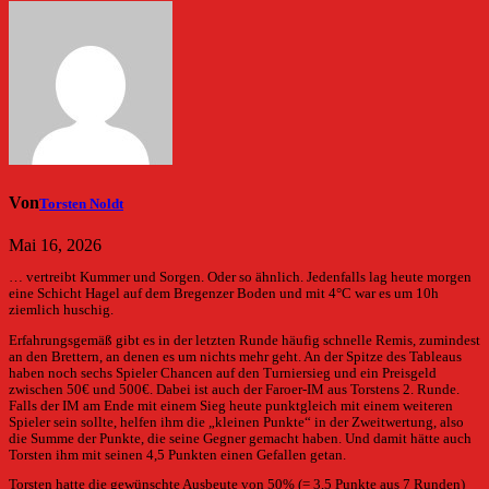
Von
Torsten Noldt
Mai 16, 2026
… vertreibt Kummer und Sorgen. Oder so ähnlich. Jedenfalls lag heute morgen
eine Schicht Hagel auf dem Bregenzer Boden und mit 4°C war es um 10h
ziemlich huschig.
Erfahrungsgemäß gibt es in der letzten Runde häufig schnelle Remis, zumindest
an den Brettern, an denen es um nichts mehr geht. An der Spitze des Tableaus
haben noch sechs Spieler Chancen auf den Turniersieg und ein Preisgeld
zwischen 50€ und 500€. Dabei ist auch der Faroer-IM aus Torstens 2. Runde.
Falls der IM am Ende mit einem Sieg heute punktgleich mit einem weiteren
Spieler sein sollte, helfen ihm die „kleinen Punkte“ in der Zweitwertung, also
die Summe der Punkte, die seine Gegner gemacht haben. Und damit hätte auch
Torsten ihm mit seinen 4,5 Punkten einen Gefallen getan.
Torsten hatte die gewünschte Ausbeute von 50% (= 3,5 Punkte aus 7 Runden)