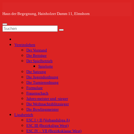
Zum
Inhalt
springen
Haus der Begegnung, Hainholzer Damm 11, Elmshorn
Vereinsleben
Der Vorstand
Die Beiträge
Der Spielbetrieb
Spielorte
Die Satzung
Die Jugendordnung
Die Turnierordnung
Formulare
Frauenschach
Jahres-meister und -sieger
Die Weihnachtsblitzsieger
Die Bowlingmeister
Ligabetrieb
ESC I + II (Verbandsliga A)
ESC III (Bezirksliga West)
ESC IV – VII (Bezirksklasse West)