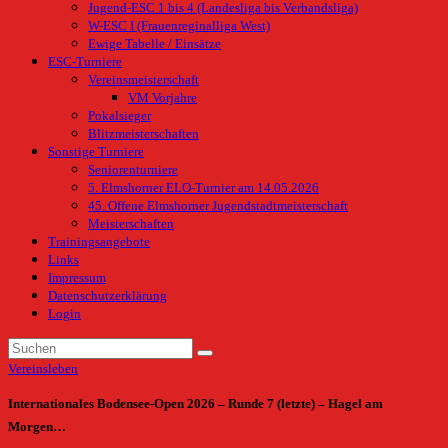
Jugend-ESC 1 bis 4 (Landesliga bis Verbandsliga)
W-ESC I (Frauenreginalliga West)
Ewige Tabelle / Einsätze
ESC-Turniere
Vereinsmeisterschaft
VM Vorjahre
Pokalsieger
Blitzmeisterschaften
Sonstige Turniere
Seniorenturniere
5. Elmshorner ELO-Turnier am 14.05.2026
45. Offene Elmshorner Jugendstadtmeisterschaft
Meisterschaften
Trainingsangebote
Links
Impressum
Datenschutzerklärung
Login
Vereinsleben
Internationales Bodensee-Open 2026 – Runde 7 (letzte) – Hagel am
Morgen…