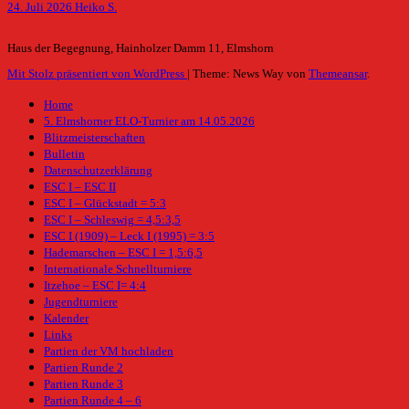
24. Juli 2026
Heiko S.
Haus der Begegnung, Hainholzer Damm 11, Elmshorn
Mit Stolz präsentiert von WordPress
|
Theme: News Way von
Themeansar
.
Home
5. Elmshorner ELO-Turnier am 14.05.2026
Blitzmeisterschaften
Bulletin
Datenschutzerklärung
ESC I – ESC II
ESC I – Glückstadt = 5:3
ESC I – Schleswig = 4,5:3,5
ESC I (1909) – Leck I (1995) = 3:5
Hademarschen – ESC I = 1,5:6,5
Internationale Schnellturniere
Itzehoe – ESC I= 4:4
Jugendturniere
Kalender
Links
Partien der VM hochladen
Partien Runde 2
Partien Runde 3
Partien Runde 4 – 6