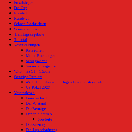
Pokalsieger
Pro-Cup
Runde 1:
Runde 2:
Schach-Nachrichten
Seniorenturniere
Trainingsangebote
Tutorial
Veranstaltungen
Kategorien
Meine Buchungen
Schlagwörter
Veranstaltungsorte
Wrist – ESC I = 1,5:6,5
Sonstige Turniere
45. Offene Elmshorner Jugendstadtmeisterschaft
U8-Pokal 2023
Vereinsleben
Frauenschach
Der Vorstand
Die Beiträge
Der Spielbetrieb
Spielorte
Die Satzung
Die Jugendordnung