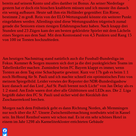
bereits auf seinem Konto und alles darüber ist Bonus. An seiner Niederlage
gestern hat er doch ein bisschen knabbern müssen und ich musste ihn danach
ein wenig aufbauen. Heute saß ihm ein Holländer gegenüber. Ein Riese,
bestimmt 2 m groß. Rein von der ELO-Wertungszahl könnte ein weiterer Punkt
eingefahren werden. Allerdings sind diese Wertungszahlen trügerisch zumal
gerade die Senioren einen riesigen Erfahrungsschatz haben. Nach knapp drei
Stunden und 23 Zügen kam der am besten gekleidete Spieler mit dem Lächeln
eines Siegers aus dem Saal. Mit dem Kontostand von 4,5 Punkten und Rang 15
von 100 ist Torsten hochzufrieden.
Am heutigen Nachmittag stand natürlich auch die Fussball-Bundesliga im
Fokus. Kummer & Sorgen mussten sich dort ja die drei punktgleichen Teams im
Tabellenkeller machen. Zumindest beim FC Bayern klappt es immer, wenn
Torsten an dem Tag eine Schachpartie gewinnt. Kurz vor 17h gab es beim 1:1
noch Hoffnung für St. Pauli und ich machte schnell ein optimistisches Foto von
meinem Spiegelbild. Leider verwies der Reporter der NDR-Bundesligashow
kurz danach auf das Lied „Auf St. Pauli brennt noch Licht“ von Jan Delay als es
1:2 stand. Am Ende waren dort aber alle Glühbirnen und LEDs aus. Die 2. Liga
begrüßt daher den FC St. Pauli und sicher wird der Kiezklub den
Zuschauerrekord brechen.
Morgen nach dem Frühstück geht es dann Richtung Norden, ab Memmingen
nur noch über die A7. Unsere Zwischenübernachtung nordwärts wird in Kassel
sein. Im Hotel Renthof waren wir schon mal. Es ist ein sehr schönes Hotel in
einem im Jahr 1298 als Karmeliterkloster errichteten Gebäude
Facebook