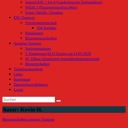
Jugend-ESC 1 bis 4 (Landesliga bis Verbandsliga)
W-ESC I (Frauenreginalliga West)
Ewige Tabelle / Einsätze
ESC-Turniere
Vereinsmeisterschaft
VM Vorjahre
Pokalsieger
Blitzmeisterschaften
Sonstige Turniere
Seniorenturniere
5. Elmshorner ELO-Turnier am 14.05.2026
45. Offene Elmshorner Jugendstadtmeisterschaft
Meisterschaften
Trainingsangebote
Links
Impressum
Datenschutzerklärung
Login
Autor:
Kevin H.
Meisterschaften
sonstige Turniere