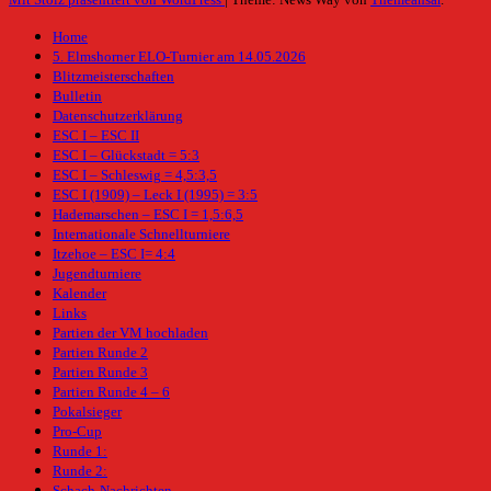
Home
5. Elmshorner ELO-Turnier am 14.05.2026
Blitzmeisterschaften
Bulletin
Datenschutzerklärung
ESC I – ESC II
ESC I – Glückstadt = 5:3
ESC I – Schleswig = 4,5:3,5
ESC I (1909) – Leck I (1995) = 3:5
Hademarschen – ESC I = 1,5:6,5
Internationale Schnellturniere
Itzehoe – ESC I= 4:4
Jugendturniere
Kalender
Links
Partien der VM hochladen
Partien Runde 2
Partien Runde 3
Partien Runde 4 – 6
Pokalsieger
Pro-Cup
Runde 1:
Runde 2:
Schach-Nachrichten