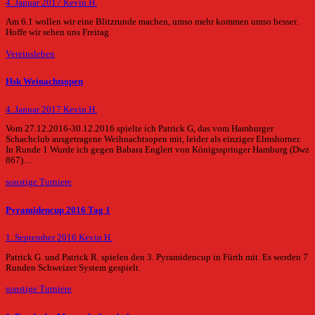
4. Januar 2017
Kevin H.
Am 6.1 wollen wir eine Blitzrunde machen, umso mehr kommen umso besser.
Hoffe wir sehen uns Freitag
Vereinsleben
Hsk Weinachtsopen
4. Januar 2017
Kevin H.
Vom 27.12.2016-30.12.2016 spielte ich Patrick G, das vom Hamburger
Schachclub ausgetragene Weihnachtsopen mit, leider als einziger Elmshorner.
In Runde 1 Wurde ich gegen Babara Englert von Königsspringer Hamburg (Dwz
867)…
sonstige Turniere
Pyramidencup 2016 Tag 1
1. September 2016
Kevin H.
Patrick G. und Patrick R. spielen den 3. Pyramidencup in Fürth mit. Es werden 7
Runden Schweizer System gespielt.
sonstige Turniere