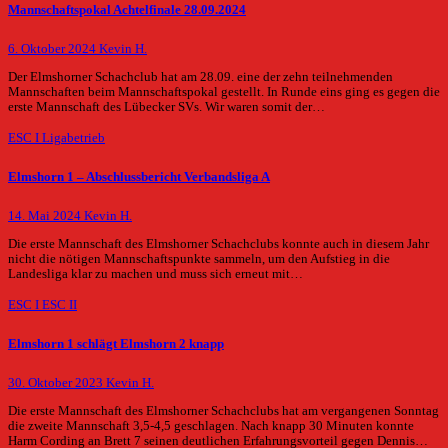
Mannschaftspokal Achtelfinale 28.09.2024
6. Oktober 2024
Kevin H.
Der Elmshorner Schachclub hat am 28.09. eine der zehn teilnehmenden
Mannschaften beim Mannschaftspokal gestellt. In Runde eins ging es gegen die
erste Mannschaft des Lübecker SVs. Wir waren somit der…
ESC I
Ligabetrieb
Elmshorn 1 – Abschlussbericht Verbandsliga A
14. Mai 2024
Kevin H.
Die erste Mannschaft des Elmshorner Schachclubs konnte auch in diesem Jahr
nicht die nötigen Mannschaftspunkte sammeln, um den Aufstieg in die
Landesliga klar zu machen und muss sich erneut mit…
ESC I
ESC II
Elmshorn 1 schlägt Elmshorn 2 knapp
30. Oktober 2023
Kevin H.
Die erste Mannschaft des Elmshorner Schachclubs hat am vergangenen Sonntag
die zweite Mannschaft 3,5-4,5 geschlagen. Nach knapp 30 Minuten konnte
Harm Cording an Brett 7 seinen deutlichen Erfahrungsvorteil gegen Dennis…