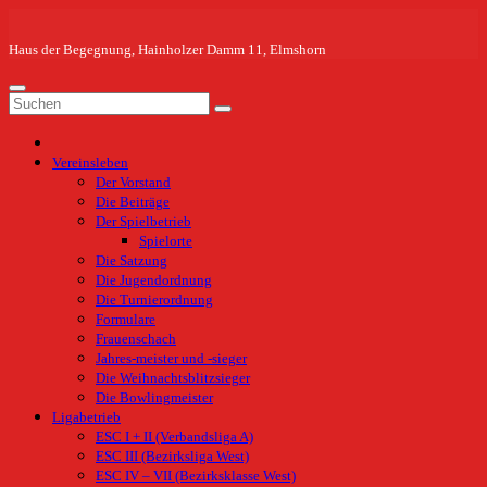
Zum
Inhalt
springen
Haus der Begegnung, Hainholzer Damm 11, Elmshorn
Vereinsleben
Der Vorstand
Die Beiträge
Der Spielbetrieb
Spielorte
Die Satzung
Die Jugendordnung
Die Turnierordnung
Formulare
Frauenschach
Jahres-meister und -sieger
Die Weihnachtsblitzsieger
Die Bowlingmeister
Ligabetrieb
ESC I + II (Verbandsliga A)
ESC III (Bezirksliga West)
ESC IV – VII (Bezirksklasse West)