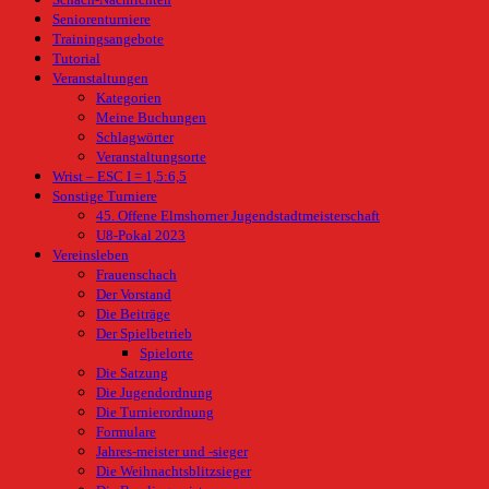
Seniorenturniere
Trainingsangebote
Tutorial
Veranstaltungen
Kategorien
Meine Buchungen
Schlagwörter
Veranstaltungsorte
Wrist – ESC I = 1,5:6,5
Sonstige Turniere
45. Offene Elmshorner Jugendstadtmeisterschaft
U8-Pokal 2023
Vereinsleben
Frauenschach
Der Vorstand
Die Beiträge
Der Spielbetrieb
Spielorte
Die Satzung
Die Jugendordnung
Die Turnierordnung
Formulare
Jahres-meister und -sieger
Die Weihnachtsblitzsieger