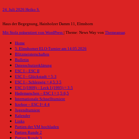
24. Juli 2026
Heiko S.
Haus der Begegnung, Hainholzer Damm 11, Elmshorn
Mit Stolz präsentiert von WordPress
|
Theme: News Way von
Themeansar
.
Home
5. Elmshorner ELO-Turnier am 14.05.2026
Blitzmeisterschaften
Bulletin
Datenschutzerklärung
ESC I – ESC II
ESC I – Glückstadt = 5:3
ESC I – Schleswig = 4,5:3,5
ESC I (1909) – Leck I (1995) = 3:5
Hademarschen – ESC I = 1,5:6,5
Internationale Schnellturniere
Itzehoe – ESC I= 4:4
Jugendturniere
Kalender
Links
Partien der VM hochladen
Partien Runde 2
Partien Runde 3