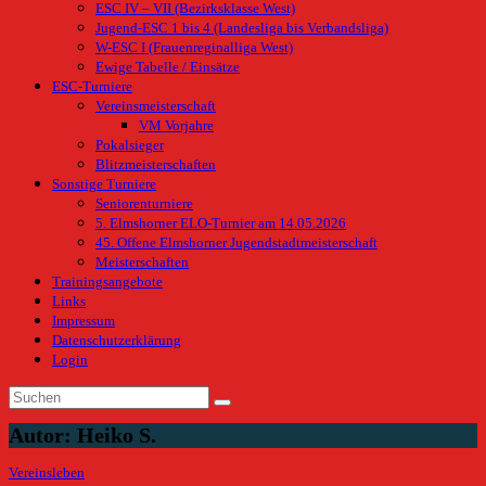
ESC IV – VII (Bezirksklasse West)
Jugend-ESC 1 bis 4 (Landesliga bis Verbandsliga)
W-ESC I (Frauenreginalliga West)
Ewige Tabelle / Einsätze
ESC-Turniere
Vereinsmeisterschaft
VM Vorjahre
Pokalsieger
Blitzmeisterschaften
Sonstige Turniere
Seniorenturniere
5. Elmshorner ELO-Turnier am 14.05.2026
45. Offene Elmshorner Jugendstadtmeisterschaft
Meisterschaften
Trainingsangebote
Links
Impressum
Datenschutzerklärung
Login
Autor:
Heiko S.
Vereinsleben