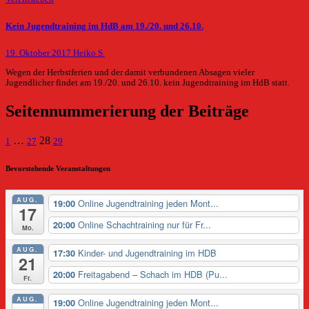
Kein Jugendtraining im HdB am 19./20. und 26.10.
19. Oktober 2017
Heiko S.
Wegen der Herbstferien und der damit verbundenen Absagen vieler
Jugendlicher findet am 19./20. und 26.10. kein Jugendtraining im HdB statt.
Seitennummerierung der Beiträge
…
28
1
27
29
Bevorstehende Veranstaltungen
AUG.
Online Jugendtraining jeden Mont...
19:00
17
Online Schachtraining nur für Fr...
20:00
Mo.
AUG.
Kinder- und Jugendtraining im HDB
17:30
21
Freitagabend – Schach im HDB (Pu...
20:00
Fr.
AUG.
Online Jugendtraining jeden Mont...
19:00