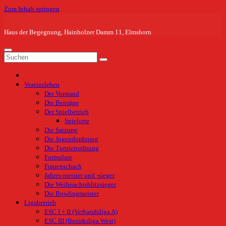
Zum Inhalt springen
Haus der Begegnung, Hainholzer Damm 11, Elmshorn
Vereinsleben
Der Vorstand
Die Beiträge
Der Spielbetrieb
Spielorte
Die Satzung
Die Jugendordnung
Die Turnierordnung
Formulare
Frauenschach
Jahres-meister und -sieger
Die Weihnachtsblitzsieger
Die Bowlingmeister
Ligabetrieb
ESC I + II (Verbandsliga A)
ESC III (Bezirksliga West)