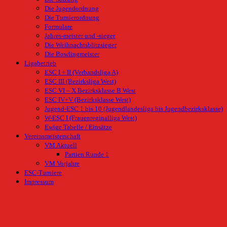
Die Jugendordnung
Die Turnierordnung
Formulare
Jahres-meister und -sieger
Die Weihnachtsblitzsieger
Die Bowlingmeister
Ligabetrieb
ESC I + II (Verbandsliga A)
ESC III (Bezirksliga West)
ESC VI – X Bezirksklasse B West
ESC IV+V (Bezirksklasse West)
Jugend-ESC 1 bis 10 (Jugendlandesliga bis Jugendbezirksklasse)
W-ESC I (Frauenreginalliga West)
Ewige Tabelle / Einsätze
Vereinsmeisterschaft
VM Aktuell
Partien Runde 1
VM Vorjahre
ESC-Turniere
Impressum