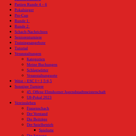
Partien Runde 4 – 6
Pokalsieger
Pro-Cup
Runde 1:
Runde 2:
Schach-Nachrichten
Seniorenturniere
Trainingsangebote
Tutorial
Veranstaltungen
Kategorien
Meine Buchungen
Schlagwörter
Veranstaltungsorte
Wrist – ESC I = 1,5:6,5
Sonstige Turniere
45. Offene Elmshorner Jugendstadtmeisterschaft
U8-Pokal 2023
Vereinsleben
Frauenschach
Der Vorstand
Die Beiträge
Der Spielbetrieb
Spielorte
Die Satzung