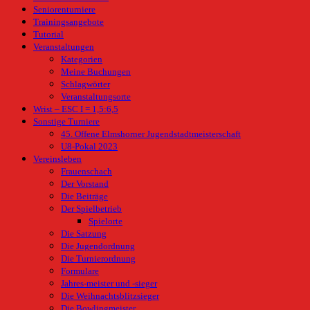
Seniorenturniere
Trainingsangebote
Tutorial
Veranstaltungen
Kategorien
Meine Buchungen
Schlagwörter
Veranstaltungsorte
Wrist – ESC I = 1,5:6,5
Sonstige Turniere
45. Offene Elmshorner Jugendstadtmeisterschaft
U8-Pokal 2023
Vereinsleben
Frauenschach
Der Vorstand
Die Beiträge
Der Spielbetrieb
Spielorte
Die Satzung
Die Jugendordnung
Die Turnierordnung
Formulare
Jahres-meister und -sieger
Die Weihnachtsblitzsieger
Die Bowlingmeister