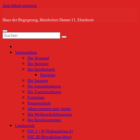
Zum Inhalt springen
Haus der Begegnung, Hainholzer Damm 11, Elmshorn
Vereinsleben
Der Vorstand
Die Beiträge
Der Spielbetrieb
Spielorte
Die Satzung
Die Jugendordnung
Die Turnierordnung
Formulare
Frauenschach
Jahres-meister und -sieger
Die Weihnachtsblitzsieger
Die Bowlingmeister
Ligabetrieb
ESC I + II (Verbandsliga A)
ESC III (Bezirksliga West)