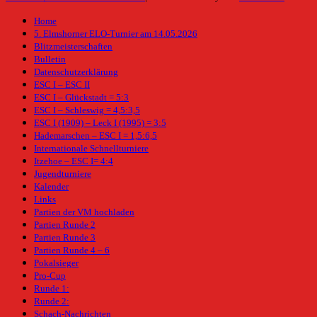
Home
5. Elmshorner ELO-Turnier am 14.05.2026
Blitzmeisterschaften
Bulletin
Datenschutzerklärung
ESC I – ESC II
ESC I – Glückstadt = 5:3
ESC I – Schleswig = 4,5:3,5
ESC I (1909) – Leck I (1995) = 3:5
Hademarschen – ESC I = 1,5:6,5
Internationale Schnellturniere
Itzehoe – ESC I= 4:4
Jugendturniere
Kalender
Links
Partien der VM hochladen
Partien Runde 2
Partien Runde 3
Partien Runde 4 – 6
Pokalsieger
Pro-Cup
Runde 1:
Runde 2:
Schach-Nachrichten