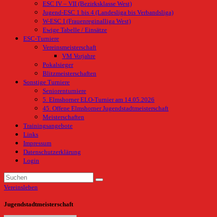
ESC IV – VII (Bezirksklasse West)
Jugend-ESC 1 bis 4 (Landesliga bis Verbandsliga)
W-ESC I (Frauenreginalliga West)
Ewige Tabelle / Einsätze
ESC-Turniere
Vereinsmeisterschaft
VM Vorjahre
Pokalsieger
Blitzmeisterschaften
Sonstige Turniere
Seniorenturniere
5. Elmshorner ELO-Turnier am 14.05.2026
45. Offene Elmshorner Jugendstadtmeisterschaft
Meisterschaften
Trainingsangebote
Links
Impressum
Datenschutzerklärung
Login
Vereinsleben
Jugendstadtmeisterschaft