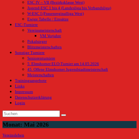
ESC IV – VII (Bezirksklasse West)
Jugend-ESC 1 bis 4 (Landesliga bis Verbandsliga)
W-ESC I (Frauenreginalliga West)
Ewige Tabelle / Einsätze
ESC-Turniere
Vereinsmeisterschaft
VM Vorjahre
Pokalsieger
Blitzmeisterschaften
Sonstige Turniere
Seniorenturniere
5. Elmshorner ELO-Turnier am 14.05.2026
45. Offene Elmshorner Jugendstadtmeisterschaft
Meisterschaften
Trainingsangebote
Links
Impressum
Datenschutzerklärung
Login
Monat:
Mai 2026
Vereinsleben