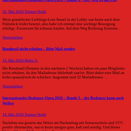
Internationales Bodensee-Open 2026 – Runde 6 – Der Weg ist das Ziel
16. Mai 2026
Torsten Noldt
Mein gemütlicher Lieblings-Lese-Sessel in der Lobby war heute nach dem
Frühstück leider besetzt, also habe ich erstmal eine wichtige Besorgung
erledigt: Extrawurst für zuhause kaufen. Auf dem Weg Richtung Zentrum…
Vereinsleben
Rundmail nicht erhalten – Bitte Mail senden
15. Mai 2026
Heiko S.
Die Rundmail (Termine in den nächsten 2 Wochen) haben ein paar Mitglieder
nicht erhalten, da ihre Mailadresse fehlerhaft war/ist: Bitte daher eine Mail an
heiko.spaan@web.de schicken. Insgesamt sind 32 Mailadressen…
Vereinsleben
Internationales Bodensee-Open 2026 – Runde 5 – der Bodensee kann auch
Wellen
14. Mai 2026
Torsten Noldt
Nachdem uns gestern das Wetter am Nachmittag mit Sonnenschein und 15°C
positiv überraschte, war es heute morgen grau, kalt und windig. Und dieses