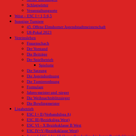
Schlagwörter
Veranstaltungsorte
Wrist – ESC I = 1,5:6,5
Sonstige Turniere
45. Offene Elmshorner Jugendstadtmeisterschaft
U8-Pokal 2023
Vereinsleben
Frauenschach
Der Vorstand
Die Beiträge
Der Spielbetrieb
Spielorte
Die Satzung
Die Jugendordnung
Die Turnierordnung
Formulare
Jahres-meister und -sieger
Die Weihnachtsblitzsieger
Die Bowlingmeister
Ligabetrieb
ESC I + II (Verbandsliga A)
ESC III (Bezirksliga West)
ESC VI – X Bezirksklasse B West
ESC IV+V (Bezirksklasse West)