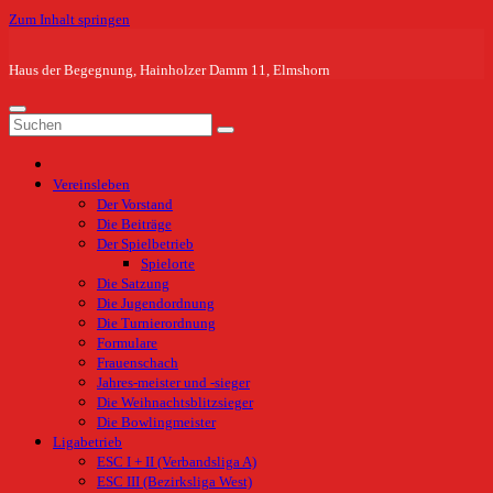
Zum Inhalt springen
Haus der Begegnung, Hainholzer Damm 11, Elmshorn
Vereinsleben
Der Vorstand
Die Beiträge
Der Spielbetrieb
Spielorte
Die Satzung
Die Jugendordnung
Die Turnierordnung
Formulare
Frauenschach
Jahres-meister und -sieger
Die Weihnachtsblitzsieger
Die Bowlingmeister
Ligabetrieb
ESC I + II (Verbandsliga A)
ESC III (Bezirksliga West)