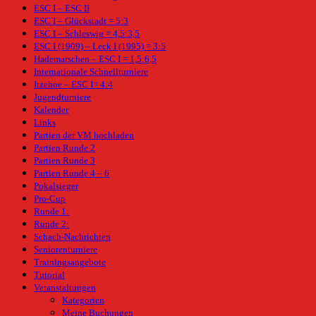
ESC I – ESC II
ESC I – Glückstadt = 5:3
ESC I – Schleswig = 4,5:3,5
ESC I (1909) – Leck I (1995) = 3:5
Hademarschen – ESC I = 1,5:6,5
Internationale Schnellturniere
Itzehoe – ESC I= 4:4
Jugendturniere
Kalender
Links
Partien der VM hochladen
Partien Runde 2
Partien Runde 3
Partien Runde 4 – 6
Pokalsieger
Pro-Cup
Runde 1:
Runde 2:
Schach-Nachrichten
Seniorenturniere
Trainingsangebote
Tutorial
Veranstaltungen
Kategorien
Meine Buchungen