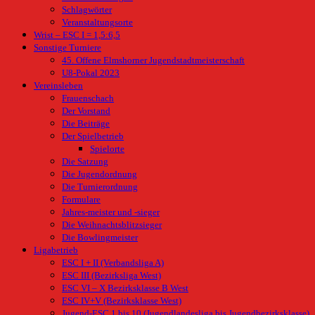
Schlagwörter
Veranstaltungsorte
Wrist – ESC I = 1,5:6,5
Sonstige Turniere
45. Offene Elmshorner Jugendstadtmeisterschaft
U8-Pokal 2023
Vereinsleben
Frauenschach
Der Vorstand
Die Beiträge
Der Spielbetrieb
Spielorte
Die Satzung
Die Jugendordnung
Die Turnierordnung
Formulare
Jahres-meister und -sieger
Die Weihnachtsblitzsieger
Die Bowlingmeister
Ligabetrieb
ESC I + II (Verbandsliga A)
ESC III (Bezirksliga West)
ESC VI – X Bezirksklasse B West
ESC IV+V (Bezirksklasse West)
Jugend-ESC 1 bis 10 (Jugendlandesliga bis Jugendbezirksklasse)