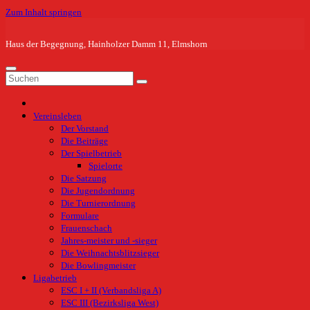
Zum Inhalt springen
Haus der Begegnung, Hainholzer Damm 11, Elmshorn
Vereinsleben
Der Vorstand
Die Beiträge
Der Spielbetrieb
Spielorte
Die Satzung
Die Jugendordnung
Die Turnierordnung
Formulare
Frauenschach
Jahres-meister und -sieger
Die Weihnachtsblitzsieger
Die Bowlingmeister
Ligabetrieb
ESC I + II (Verbandsliga A)
ESC III (Bezirksliga West)