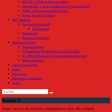
ESC IV – VII (Bezirksklasse West)
Jugend-ESC 1 bis 4 (Landesliga bis Verbandsliga)
W-ESC I (Frauenreginalliga West)
Ewige Tabelle / Einsätze
ESC-Turniere
Vereinsmeisterschaft
VM Vorjahre
Pokalsieger
Blitzmeisterschaften
Sonstige Turniere
Seniorenturniere
5. Elmshorner ELO-Turnier am 14.05.2026
45. Offene Elmshorner Jugendstadtmeisterschaft
Meisterschaften
Trainingsangebote
Links
Impressum
Datenschutzerklärung
Login
Runde 2:
Sorry, but you do not have permission to view this content.