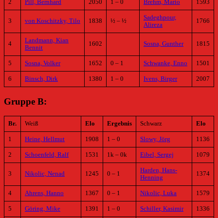
2
Pill, Bernhard
2050
1 – 0
Brehm, Mario
1593
Sadeghpour,
3
von Koschitzky, Tilo
1838
½ – ½
1766
Alireza
Landmann, Kian
4
1602
Sosna, Gunther
1815
Bennit
5
Sosna, Volker
1652
0 – 1
Schwanke, Enno
1501
6
Binsch, Dirk
1380
1 – 0
Ivens, Birger
2007
Gruppe B:
Br.
Weiß
Elo
Ergebnis
Schwarz
Elo
1
Heine, Hellmut
1908
1 – 0
Slowy, Jörg
1136
2
Schoenfeld, Ralf
1531
1k – 0k
Eibel, Sergej
1079
Harden, Hans-
3
Nikolic, Nenad
1245
0 – 1
1374
Henning
4
Ahrens, Hanno
1367
0 – 1
Nikolic, Luka
1579
5
Göring, Mike
1391
1 – 0
Schiller, Kasimir
1336