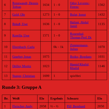
Rennwandt, Dennis
Odor, Levente-
6
1634
1 – 0
1562
Tobias
Ferenc
7
Gold, Ole
1273
1 – 0
Bulat, Ionut
1432
Halimi, Abdul
8
Bräuß, Uwe
1636
1 – 0
1135
Jamil
Rosenthal,
9
Korella, Uwe
1571
1 – 0
Thomas,Prof. Dr.
Zimmermann,
10
Ebersbach, Carla
0k – 1k
1070
Julius
11
Graeber, Jonas
1075
Boiko, Bogdans
1031
Hamid Khalid,
12
Driller, Moritz
1023
1146
Khalid
13
Stange, Christian
1699
1
spielfrei
Runde 3: Gruppe A
Br.
Weiß
Elo
Ergebnis
Schwarz
Elo
1
Fleischer, Andy
2058
½ – ½
Pill, Bernhard
2050