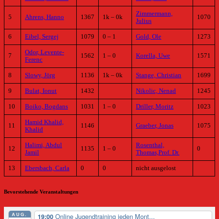
Zimmermann,
5
Ahrens, Hanno
1367
1k – 0k
1070
Julius
6
Eibel, Sergej
1079
0 – 1
Gold, Ole
1273
Odor, Levente-
7
1562
1 – 0
Korella, Uwe
1571
Ferenc
8
Slowy, Jörg
1136
1k – 0k
Stange, Christian
1699
9
Bulat, Ionut
1432
Nikolic, Nenad
1245
10
Boiko, Bogdans
1031
1 – 0
Driller, Moritz
1023
Hamid Khalid,
11
1146
Graeber, Jonas
1075
Khalid
Halimi, Abdul
Rosenthal,
12
1135
1 – 0
0
Jamil
Thomas,Prof. Dr.
13
Ebersbach, Carla
0
0
nicht ausgelost
Bevorstehende Veranstaltungen
AUG.
Online Jugendtraining jeden Mont...
19:00