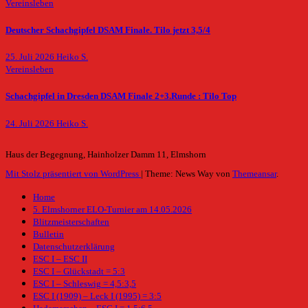
Vereinsleben
Deutscher Schachgipfel DSAM Finale. Tilo jetzt 3,5/4
25. Juli 2026
Heiko S.
Vereinsleben
Schachgipfel in Dresden DSAM Finale 2+3.Runde : Tilo Top
24. Juli 2026
Heiko S.
Haus der Begegnung, Hainholzer Damm 11, Elmshorn
Mit Stolz präsentiert von WordPress
|
Theme: News Way von
Themeansar
.
Home
5. Elmshorner ELO-Turnier am 14.05.2026
Blitzmeisterschaften
Bulletin
Datenschutzerklärung
ESC I – ESC II
ESC I – Glückstadt = 5:3
ESC I – Schleswig = 4,5:3,5
ESC I (1909) – Leck I (1995) = 3:5