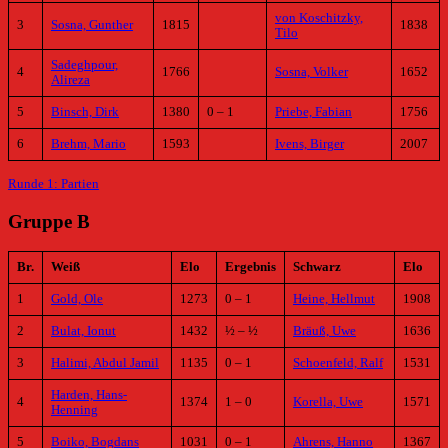
von Koschitzky,
3
Sosna, Gunther
1815
1838
Tilo
Sadeghpour,
4
1766
Sosna, Volker
1652
Alireza
5
Binsch, Dirk
1380
0 – 1
Priebe, Fabian
1756
6
Brehm, Mario
1593
Ivens, Birger
2007
Runde 1: Partien
Gruppe B
Br.
Weiß
Elo
Ergebnis
Schwarz
Elo
1
Gold, Ole
1273
0 – 1
Heine, Hellmut
1908
2
Bulat, Ionut
1432
½ – ½
Bräuß, Uwe
1636
3
Halimi, Abdul Jamil
1135
0 – 1
Schoenfeld, Ralf
1531
Harden, Hans-
4
1374
1 – 0
Korella, Uwe
1571
Henning
5
Boiko, Bogdans
1031
0 – 1
Ahrens, Hanno
1367