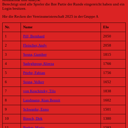
Kommentar und Analyse.
Berechtigt sind alle Spieler die Ihre Partie der Runde eingereicht haben und ein
Login besitzen.
Hie die Recken der Vereinsmeisterschaft 2025 in der Gruppe A
Nr.
Name
Elo
1
Pill, Bernhard
2050
2
Fleischer, Andy
2058
3
Sosna, Gunther
1815
4
Sadeghpour, Alireza
1766
5
Priebe, Fabian
1756
6
Sosna, Volker
1652
7
von Koschitzky, Tilo
1838
8
Landmann, Kian Bennit
1602
9
Schwanke, Enno
1501
10
Binsch, Dirk
1380
11
Brehm, Mario
1593