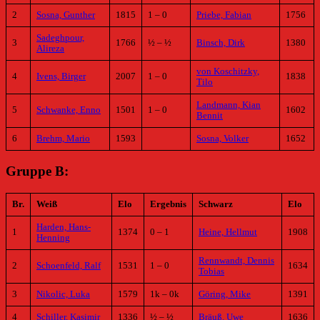
2
Sosna, Gunther
1815
1 – 0
Priebe, Fabian
1756
Sadeghpour,
3
1766
½ – ½
Binsch, Dirk
1380
Alireza
von Koschitzky,
4
Ivens, Birger
2007
1 – 0
1838
Tilo
Landmann, Kian
5
Schwanke, Enno
1501
1 – 0
1602
Bennit
6
Brehm, Mario
1593
Sosna, Volker
1652
Gruppe B:
Br.
Weiß
Elo
Ergebnis
Schwarz
Elo
Harden, Hans-
1
1374
0 – 1
Heine, Hellmut
1908
Henning
Rennwandt, Dennis
2
Schoenfeld, Ralf
1531
1 – 0
1634
Tobias
3
Nikolic, Luka
1579
1k – 0k
Göring, Mike
1391
4
Schiller, Kasimir
1336
½ – ½
Bräuß, Uwe
1636