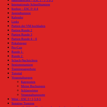
Hademarschen – ESC I = 1,5:6,5
Internationale Schnellturniere
Itzehoe – ESC I= 4:4
Jugendturniere
Kalender
Links
Partien der VM hochladen
Partien Runde 2
Partien Runde 3
Partien Runde 4 – 6
Pokalsieger
Pro-Cup
Runde 1:
Runde 2:
Schach-Nachrichten
Seniorenturniere
Trainingsangebote
Tutorial
Veranstaltungen
Kategorien
Meine Buchungen
Schlagwörter
Veranstaltungsorte
Wrist – ESC I = 1,5:6,5
Sonstige Turniere