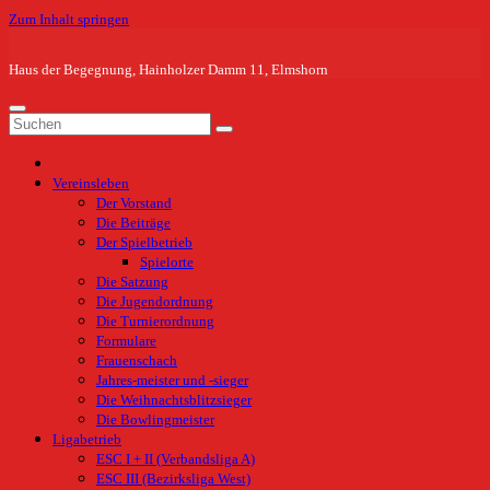
Zum Inhalt springen
Haus der Begegnung, Hainholzer Damm 11, Elmshorn
Vereinsleben
Der Vorstand
Die Beiträge
Der Spielbetrieb
Spielorte
Die Satzung
Die Jugendordnung
Die Turnierordnung
Formulare
Frauenschach
Jahres-meister und -sieger
Die Weihnachtsblitzsieger
Die Bowlingmeister
Ligabetrieb
ESC I + II (Verbandsliga A)
ESC III (Bezirksliga West)