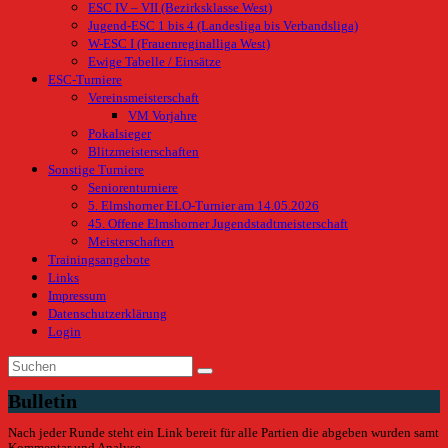
ESC IV – VII (Bezirksklasse West)
Jugend-ESC 1 bis 4 (Landesliga bis Verbandsliga)
W-ESC I (Frauenreginalliga West)
Ewige Tabelle / Einsätze
ESC-Turniere
Vereinsmeisterschaft
VM Vorjahre
Pokalsieger
Blitzmeisterschaften
Sonstige Turniere
Seniorenturniere
5. Elmshorner ELO-Turnier am 14.05.2026
45. Offene Elmshorner Jugendstadtmeisterschaft
Meisterschaften
Trainingsangebote
Links
Impressum
Datenschutzerklärung
Login
Bulletin
Nach jeder Runde steht ein Link bereit für alle Partien die abgeben wurden samt