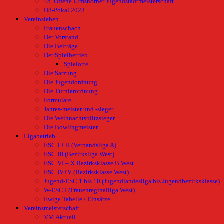
45. Offene Elmshorner Jugendstadtmeisterschaft
U8-Pokal 2023
Vereinsleben
Frauenschach
Der Vorstand
Die Beiträge
Der Spielbetrieb
Spielorte
Die Satzung
Die Jugendordnung
Die Turnierordnung
Formulare
Jahres-meister und -sieger
Die Weihnachtsblitzsieger
Die Bowlingmeister
Ligabetrieb
ESC I + II (Verbandsliga A)
ESC III (Bezirksliga West)
ESC VI – X Bezirksklasse B West
ESC IV+V (Bezirksklasse West)
Jugend-ESC 1 bis 10 (Jugendlandesliga bis Jugendbezirksklasse)
W-ESC I (Frauenreginalliga West)
Ewige Tabelle / Einsätze
Vereinsmeisterschaft
VM Aktuell