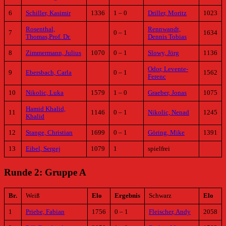
6
Schiller, Kasimir
1336
1 – 0
Driller, Moritz
1023
Rosenthal,
Rennwandt,
7
0 – 1
1634
Thomas,Prof. Dr.
Dennis Tobias
8
Zimmermann, Julius
1070
0 – 1
Slowy, Jörg
1136
Odor, Levente-
9
Ebersbach, Carla
0 – 1
1562
Ferenc
10
Nikolic, Luka
1579
1 – 0
Graeber, Jonas
1075
Hamid Khalid,
11
1146
0 – 1
Nikolic, Nenad
1245
Khalid
12
Stange, Christian
1699
0 – 1
Göring, Mike
1391
13
Eibel, Sergej
1079
1
spielfrei
Runde 2: Gruppe A
Br.
Weiß
Elo
Ergebnis
Schwarz
Elo
1
Priebe, Fabian
1756
0 – 1
Fleischer, Andy
2058