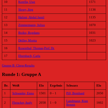
10
Korella, Uwe
1571
11
Slowy, Jörg
1136
12
Halimi, Abdul Jamil
1135
13
Zimmermann, Julius
1070
14
Boiko, Bogdans
1031
15
Driller, Moritz
1023
16
Rosenthal, Thomas,Prof. Dr.
17
Ebersbach, Carla
Gruppe B: Chess-Results
Runde 1: Gruppe A
Br.
Weiß
Elo
Ergebnis
Schwarz
Elo
1
Schwanke, Enno
1501
0 – 1
Pill, Bernhard
2050
Landmann, Kian
2
Fleischer, Andy
2058
1 – 0
1602
Bennit