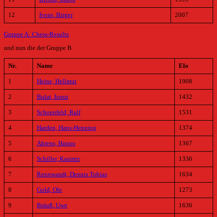
12
Ivens, Birger
2007
Gruppe A: Chess-Results
und nun die der Gruppe B
Nr.
Name
Elo
1
Heine, Hellmut
1908
2
Bulat, Ionut
1432
3
Schoenfeld, Ralf
1531
4
Harden, Hans-Henning
1374
5
Ahrens, Hanno
1367
6
Schiller, Kasimir
1336
7
Rennwandt, Dennis Tobias
1634
8
Gold, Ole
1273
9
Bräuß, Uwe
1636