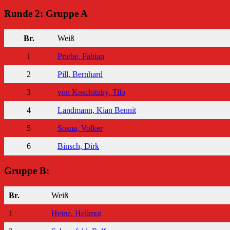
Runde 2: Gruppe A
Br.
Weiß
1
Priebe, Fabian
2
Pill, Bernhard
3
von Koschitzky, Tilo
4
Landmann, Kian Bennit
5
Sosna, Volker
6
Binsch, Dirk
Gruppe B:
Br.
Weiß
1
Heine, Hellmut