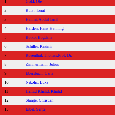
1
Gold, Ole
2
Bulat, Ionut
3
Halimi, Abdul Jamil
4
Harden, Hans-Henning
5
Boiko, Bogdans
6
Schiller, Kasimir
7
Rosenthal, Thomas,Prof. Dr.
8
Zimmermann, Julius
9
Ebersbach, Carla
10
Nikolic, Luka
11
Hamid Khalid, Khalid
12
Stange, Christian
13
Eibel, Sergej