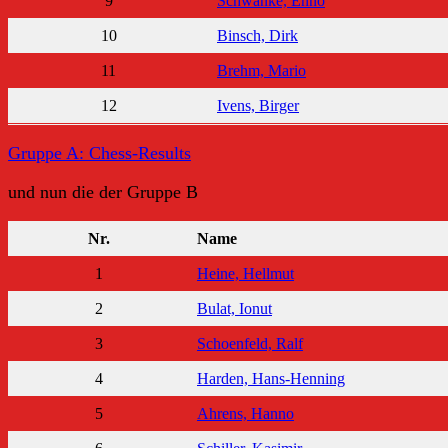
9
Schwanke, Enno
10
Binsch, Dirk
11
Brehm, Mario
12
Ivens, Birger
Gruppe A: Chess-Results
und nun die der Gruppe B
Nr.
Name
1
Heine, Hellmut
2
Bulat, Ionut
3
Schoenfeld, Ralf
4
Harden, Hans-Henning
5
Ahrens, Hanno