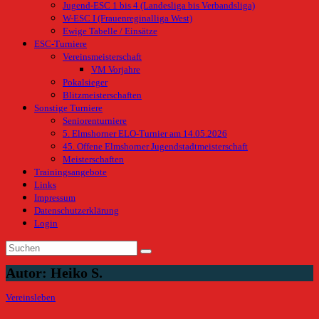
Jugend-ESC 1 bis 4 (Landesliga bis Verbandsliga)
W-ESC I (Frauenreginalliga West)
Ewige Tabelle / Einsätze
ESC-Turniere
Vereinsmeisterschaft
VM Vorjahre
Pokalsieger
Blitzmeisterschaften
Sonstige Turniere
Seniorenturniere
5. Elmshorner ELO-Turnier am 14.05.2026
45. Offene Elmshorner Jugendstadtmeisterschaft
Meisterschaften
Trainingsangebote
Links
Impressum
Datenschutzerklärung
Login
Autor:
Heiko S.
Vereinsleben