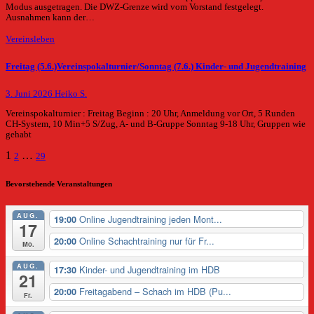
Modus ausgetragen. Die DWZ-Grenze wird vom Vorstand festgelegt.
Ausnahmen kann der…
Vereinsleben
Freitag (5.6.)Vereinspokalturnier/Sonntag (7.6.) Kinder- und Jugendtraining
3. Juni 2026
Heiko S.
Vereinspokalturnier : Freitag Beginn : 20 Uhr, Anmeldung vor Ort, 5 Runden
CH-System, 10 Min+5 S/Zug, A- und B-Gruppe Sonntag 9-18 Uhr, Gruppen wie
gehabt
Seitennummerierung
1
…
2
29
der
Bevorstehende Veranstaltungen
Beiträge
AUG.
Online Jugendtraining jeden Mont...
19:00
17
Online Schachtraining nur für Fr...
20:00
Mo.
AUG.
Kinder- und Jugendtraining im HDB
17:30
21
Freitagabend – Schach im HDB (Pu...
20:00
Fr.