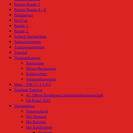
Partien Runde 3
Partien Runde 4 – 6
Pokalsieger
Pro-Cup
Runde 1:
Runde 2:
Schach-Nachrichten
Seniorenturniere
Trainingsangebote
Tutorial
Veranstaltungen
Kategorien
Meine Buchungen
Schlagwörter
Veranstaltungsorte
Wrist – ESC I = 1,5:6,5
Sonstige Turniere
45. Offene Elmshorner Jugendstadtmeisterschaft
U8-Pokal 2023
Vereinsleben
Frauenschach
Der Vorstand
Die Beiträge
Der Spielbetrieb
Spielorte