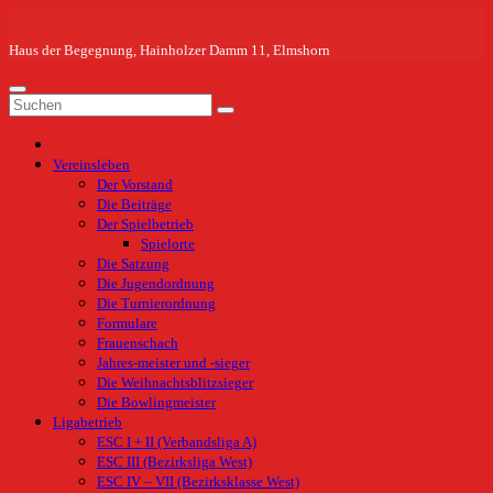
Zum
Inhalt
springen
Haus der Begegnung, Hainholzer Damm 11, Elmshorn
Vereinsleben
Der Vorstand
Die Beiträge
Der Spielbetrieb
Spielorte
Die Satzung
Die Jugendordnung
Die Turnierordnung
Formulare
Frauenschach
Jahres-meister und -sieger
Die Weihnachtsblitzsieger
Die Bowlingmeister
Ligabetrieb
ESC I + II (Verbandsliga A)
ESC III (Bezirksliga West)
ESC IV – VII (Bezirksklasse West)