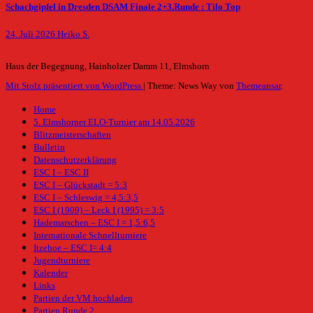
Schachgipfel in Dresden DSAM Finale 2+3.Runde : Tilo Top
24. Juli 2026
Heiko S.
Haus der Begegnung, Hainholzer Damm 11, Elmshorn
Mit Stolz präsentiert von WordPress
|
Theme: News Way von
Themeansar
.
Home
5. Elmshorner ELO-Turnier am 14.05.2026
Blitzmeisterschaften
Bulletin
Datenschutzerklärung
ESC I – ESC II
ESC I – Glückstadt = 5:3
ESC I – Schleswig = 4,5:3,5
ESC I (1909) – Leck I (1995) = 3:5
Hademarschen – ESC I = 1,5:6,5
Internationale Schnellturniere
Itzehoe – ESC I= 4:4
Jugendturniere
Kalender
Links
Partien der VM hochladen
Partien Runde 2