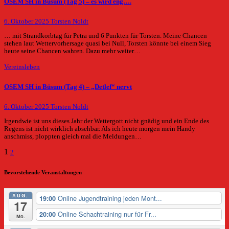
OSEM SH in Büsum (Tag 5) – es wird eng….
6. Oktober 2025
Torsten Noldt
… mit Strandkorbtag für Petra und 6 Punkten für Torsten. Meine Chancen
stehen laut Wettervorhersage quasi bei Null, Torsten könnte bei einem Sieg
heute seine Chancen wahren. Dazu mehr weiter…
Vereinsleben
OSEM SH in Büsum (Tag 4) – „Detlef“ nervt
6. Oktober 2025
Torsten Noldt
Irgendwie ist uns dieses Jahr der Wettergott nicht gnädig und ein Ende des
Regens ist nicht wirklich absehbar. Als ich heute morgen mein Handy
anschmiss, ploppten gleich mal die Meldungen…
Seitennummerierung
1
2
der
Bevorstehende Veranstaltungen
Beiträge
AUG.
Online Jugendtraining jeden Mont...
19:00
17
Online Schachtraining nur für Fr...
20:00
Mo.