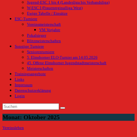
Jugend-ESC 1 bis 4 (Landesliga bis Verbandsliga)
W-ESC I (Frauenreginalliga West)
Ewige Tabelle / Einsätze
ESC-Turniere
Vereinsmeisterschaft
VM Vorjahre
Pokalsieger
Blitzmeisterschaften
Sonstige Turniere
Seniorenturniere
5. Elmshorner ELO-Turnier am 14.05.2026
45. Offene Elmshorner Jugendstadtmeisterschaft
Meisterschaften
Trainingsangebote
Links
Impressum
Datenschutzerklärung
Login
Monat:
Oktober 2025
Vereinsleben