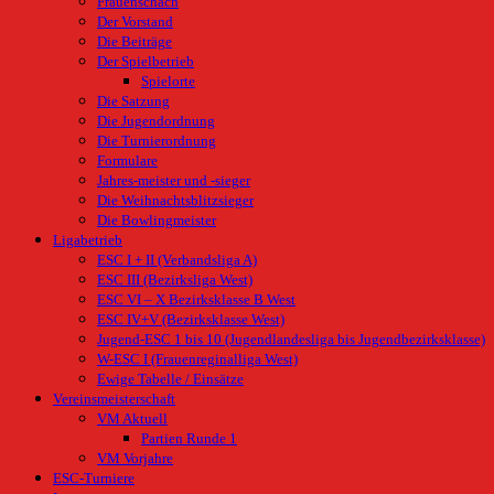
Frauenschach
Der Vorstand
Die Beiträge
Der Spielbetrieb
Spielorte
Die Satzung
Die Jugendordnung
Die Turnierordnung
Formulare
Jahres-meister und -sieger
Die Weihnachtsblitzsieger
Die Bowlingmeister
Ligabetrieb
ESC I + II (Verbandsliga A)
ESC III (Bezirksliga West)
ESC VI – X Bezirksklasse B West
ESC IV+V (Bezirksklasse West)
Jugend-ESC 1 bis 10 (Jugendlandesliga bis Jugendbezirksklasse)
W-ESC I (Frauenreginalliga West)
Ewige Tabelle / Einsätze
Vereinsmeisterschaft
VM Aktuell
Partien Runde 1
VM Vorjahre
ESC-Turniere