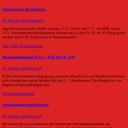
Schach in den Herbstferien
24. Oktober 2025
Heiko S.
Jugendtraining findet wieder statt am: 3.11. online und 7.11. im HDB, sowie
9.11. Vereinsmeisterschaftspartien können am 24. und 31.10. ab 20 Uhr gespielt
werden am 31.10. findet unser 4. Internationales…
ESC I
ESC II
Vereinsleben
Mannschaftskampf: ESC I – ESC II (3,0 : 5,0)
22. Oktober 2025
Andy F.
In der vereinsinternen Begegnung zwischen Elmshorn I und Elmshorn II konnte
sich diesmal die zweite Mannschaft mit 5 : 3 durchsetzen. Der Kampf war von
Beginn an hart umkämpft, und…
Vereinsmeisterschaft
Vereinsmeisterschaft Partien
20. Oktober 2025
Andy F.
Als neuen Service können mir die Partien der Vereinsmeisterschaft via