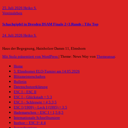
25. Juli 2026
Heiko S.
Vereinsleben
Schachgipfel in Dresden DSAM Finale 2+3.Runde : Tilo Top
24. Juli 2026
Heiko S.
Haus der Begegnung, Hainholzer Damm 11, Elmshorn
Mit Stolz präsentiert von WordPress
|
Theme: News Way von
Themeansar
.
Home
5. Elmshorner ELO-Turnier am 14.05.2026
Blitzmeisterschaften
Bulletin
Datenschutzerklärung
ESC I – ESC II
ESC I – Glückstadt = 5:3
ESC I – Schleswig = 4,5:3,5
ESC I (1909) – Leck I (1995) = 3:5
Hademarschen – ESC I = 1,5:6,5
Internationale Schnellturniere
Itzehoe – ESC I= 4:4
Jugendturniere