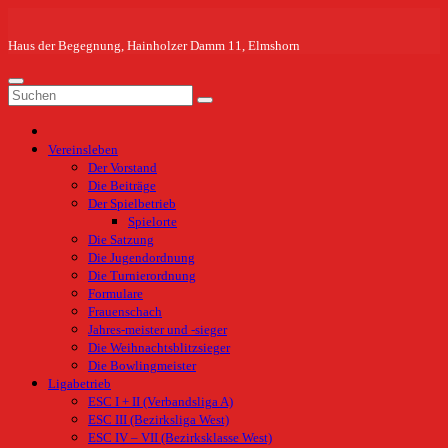
Zum
Inhalt
springen
Haus der Begegnung, Hainholzer Damm 11, Elmshorn
Vereinsleben
Der Vorstand
Die Beiträge
Der Spielbetrieb
Spielorte
Die Satzung
Die Jugendordnung
Die Turnierordnung
Formulare
Frauenschach
Jahres-meister und -sieger
Die Weihnachtsblitzsieger
Die Bowlingmeister
Ligabetrieb
ESC I + II (Verbandsliga A)
ESC III (Bezirksliga West)
ESC IV – VII (Bezirksklasse West)