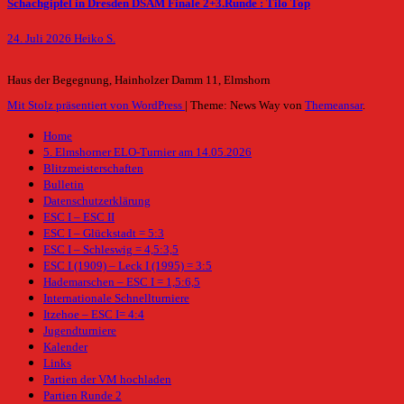
Schachgipfel in Dresden DSAM Finale 2+3.Runde : Tilo Top
24. Juli 2026
Heiko S.
Haus der Begegnung, Hainholzer Damm 11, Elmshorn
Mit Stolz präsentiert von WordPress
|
Theme: News Way von
Themeansar
.
Home
5. Elmshorner ELO-Turnier am 14.05.2026
Blitzmeisterschaften
Bulletin
Datenschutzerklärung
ESC I – ESC II
ESC I – Glückstadt = 5:3
ESC I – Schleswig = 4,5:3,5
ESC I (1909) – Leck I (1995) = 3:5
Hademarschen – ESC I = 1,5:6,5
Internationale Schnellturniere
Itzehoe – ESC I= 4:4
Jugendturniere
Kalender
Links
Partien der VM hochladen
Partien Runde 2