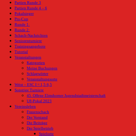
Partien Runde 3
Partien Runde 4 – 6
Pokalsieger
Pro-Cup
Runde 1:
Runde 2:
Schach-Nachrichten
Seniorenturniere
Trainingsangebote
Tutorial
Veranstaltungen
Kategorien
Meine Buchungen
Schlagwörter
Veranstaltungsorte
Wrist – ESC I = 1,5:6,5
Sonstige Turniere
45. Offene Elmshorner Jugendstadtmeisterschaft
U8-Pokal 2023
Vereinsleben
Frauenschach
Der Vorstand
Die Beiträge
Der Spielbetrieb
Spielorte