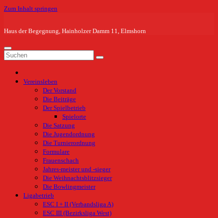
Zum Inhalt springen
Haus der Begegnung, Hainholzer Damm 11, Elmshorn
Vereinsleben
Der Vorstand
Die Beiträge
Der Spielbetrieb
Spielorte
Die Satzung
Die Jugendordnung
Die Turnierordnung
Formulare
Frauenschach
Jahres-meister und -sieger
Die Weihnachtsblitzsieger
Die Bowlingmeister
Ligabetrieb
ESC I + II (Verbandsliga A)
ESC III (Bezirksliga West)