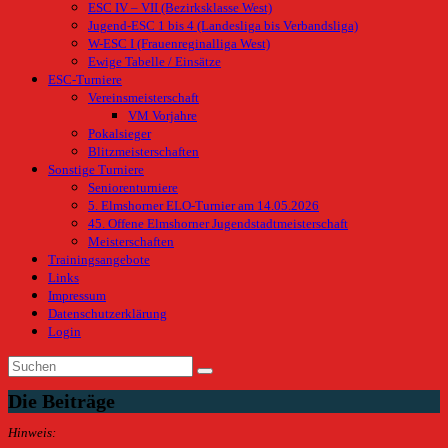
ESC IV – VII (Bezirksklasse West)
Jugend-ESC 1 bis 4 (Landesliga bis Verbandsliga)
W-ESC I (Frauenreginalliga West)
Ewige Tabelle / Einsätze
ESC-Turniere
Vereinsmeisterschaft
VM Vorjahre
Pokalsieger
Blitzmeisterschaften
Sonstige Turniere
Seniorenturniere
5. Elmshorner ELO-Turnier am 14.05.2026
45. Offene Elmshorner Jugendstadtmeisterschaft
Meisterschaften
Trainingsangebote
Links
Impressum
Datenschutzerklärung
Login
Die Beiträge
Hinweis: