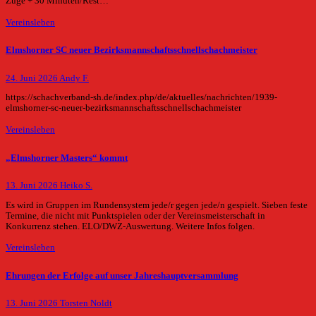
Züge + 30 Minuten/Rest…
Vereinsleben
Elmshorner SC neuer Bezirksmannschaftsschnellschachmeister
24. Juni 2026
Andy F.
https://schachverband-sh.de/index.php/de/aktuelles/nachrichten/1939-
elmshorner-sc-neuer-bezirksmannschaftsschnellschachmeister
Vereinsleben
„Elmshorner Masters“ kommt
13. Juni 2026
Heiko S.
Es wird in Gruppen im Rundensystem jede/r gegen jede/n gespielt. Sieben feste
Termine, die nicht mit Punktspielen oder der Vereinsmeisterschaft in
Konkurrenz stehen. ELO/DWZ-Auswertung. Weitere Infos folgen.
Vereinsleben
Ehrungen der Erfolge auf unser Jahreshauptversammlung
13. Juni 2026
Torsten Noldt