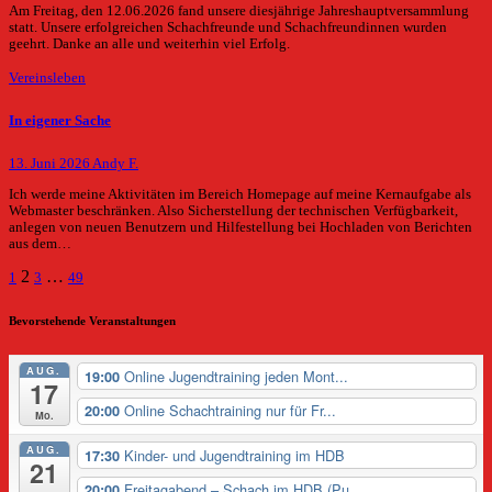
Am Freitag, den 12.06.2026 fand unsere diesjährige Jahreshauptversammlung
statt. Unsere erfolgreichen Schachfreunde und Schachfreundinnen wurden
geehrt. Danke an alle und weiterhin viel Erfolg.
Vereinsleben
In eigener Sache
13. Juni 2026
Andy F.
Ich werde meine Aktivitäten im Bereich Homepage auf meine Kernaufgabe als
Webmaster beschränken. Also Sicherstellung der technischen Verfügbarkeit,
anlegen von neuen Benutzern und Hilfestellung bei Hochladen von Berichten
aus dem…
Seitennummerierung
2
…
1
3
49
der
Bevorstehende Veranstaltungen
Beiträge
AUG.
Online Jugendtraining jeden Mont...
19:00
17
Online Schachtraining nur für Fr...
20:00
Mo.
AUG.
Kinder- und Jugendtraining im HDB
17:30
21
Freitagabend – Schach im HDB (Pu...
20:00