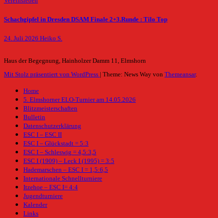
Vereinsleben
Schachgipfel in Dresden DSAM Finale 2+3.Runde : Tilo Top
24. Juli 2026
Heiko S.
Haus der Begegnung, Hainholzer Damm 11, Elmshorn
Mit Stolz präsentiert von WordPress
|
Theme: News Way von
Themeansar
.
Home
5. Elmshorner ELO-Turnier am 14.05.2026
Blitzmeisterschaften
Bulletin
Datenschutzerklärung
ESC I – ESC II
ESC I – Glückstadt = 5:3
ESC I – Schleswig = 4,5:3,5
ESC I (1909) – Leck I (1995) = 3:5
Hademarschen – ESC I = 1,5:6,5
Internationale Schnellturniere
Itzehoe – ESC I= 4:4
Jugendturniere
Kalender
Links