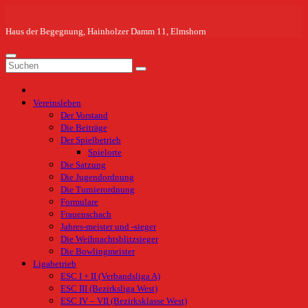
Zum
Inhalt
springen
Haus der Begegnung, Hainholzer Damm 11, Elmshorn
Vereinsleben
Der Vorstand
Die Beiträge
Der Spielbetrieb
Spielorte
Die Satzung
Die Jugendordnung
Die Turnierordnung
Formulare
Frauenschach
Jahres-meister und -sieger
Die Weihnachtsblitzsieger
Die Bowlingmeister
Ligabetrieb
ESC I + II (Verbandsliga A)
ESC III (Bezirksliga West)
ESC IV – VII (Bezirksklasse West)