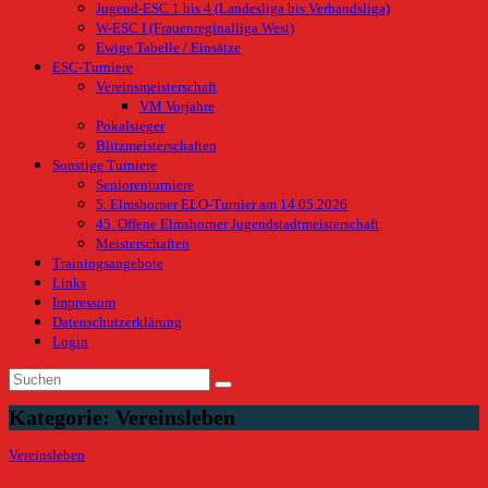
Jugend-ESC 1 bis 4 (Landesliga bis Verbandsliga)
W-ESC I (Frauenreginalliga West)
Ewige Tabelle / Einsätze
ESC-Turniere
Vereinsmeisterschaft
VM Vorjahre
Pokalsieger
Blitzmeisterschaften
Sonstige Turniere
Seniorenturniere
5. Elmshorner ELO-Turnier am 14.05.2026
45. Offene Elmshorner Jugendstadtmeisterschaft
Meisterschaften
Trainingsangebote
Links
Impressum
Datenschutzerklärung
Login
Kategorie:
Vereinsleben
Vereinsleben