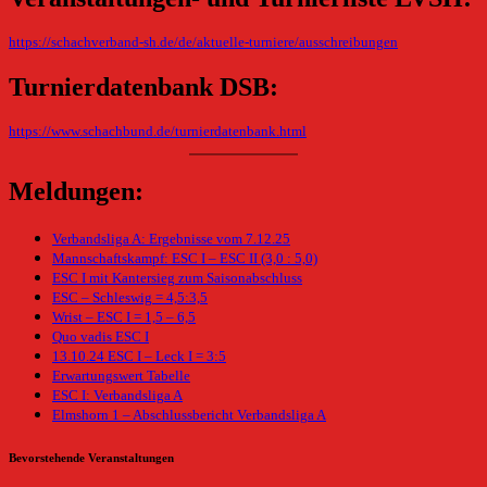
https://schachverband-sh.de/de/aktuelle-turniere/ausschreibungen
Turnierdatenbank DSB:
https://www.schachbund.de/turnierdatenbank.html
Meldungen:
Verbandsliga A: Ergebnisse vom 7.12.25
Mannschaftskampf: ESC I – ESC II (3,0 : 5,0)
ESC I mit Kantersieg zum Saisonabschluss
ESC – Schleswig = 4,5:3,5
Wrist – ESC I = 1,5 – 6,5
Quo vadis ESC I
13.10.24 ESC I – Leck I = 3:5
Erwartungswert Tabelle
ESC I: Verbandsliga A
Elmshorn 1 – Abschlussbericht Verbandsliga A
Bevorstehende Veranstaltungen