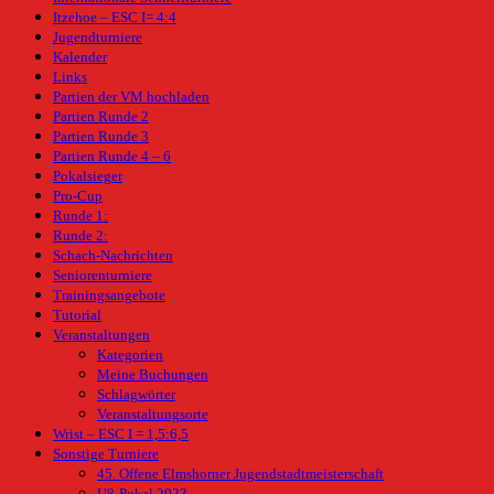
Itzehoe – ESC I= 4:4
Jugendturniere
Kalender
Links
Partien der VM hochladen
Partien Runde 2
Partien Runde 3
Partien Runde 4 – 6
Pokalsieger
Pro-Cup
Runde 1:
Runde 2:
Schach-Nachrichten
Seniorenturniere
Trainingsangebote
Tutorial
Veranstaltungen
Kategorien
Meine Buchungen
Schlagwörter
Veranstaltungsorte
Wrist – ESC I = 1,5:6,5
Sonstige Turniere
45. Offene Elmshorner Jugendstadtmeisterschaft