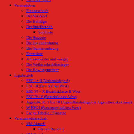
U8-Pokal 2023
Vereinsleben
Frauenschach
Der Vorstand
Die Beiträge
Der Spielbetrieb
Spielorte
Die Satzung
Die Jugendordnung
Die Turnierordnung
Formulare
Jahres-meister und -sieger
Die Weihnachtsblitzsieger
Die Bowlingmeister
Ligabetrieb
ESC I + II (Verbandsliga A)
ESC III (Bezirksliga West)
ESC VI – X Bezirksklasse B West
ESC IV+V (Bezirksklasse West)
Jugend-ESC 1 bis 10 (Jugendlandesliga bis Jugendbezirksklasse)
W-ESC I (Frauenreginalliga West)
Ewige Tabelle / Einsätze
Vereinsmeisterschaft
VM Aktuell
Partien Runde 1