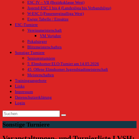
ESC IV – VII (Bezirksklasse West)
Jugend-ESC 1 bis 4 (Landesliga bis Verbandsliga)
W-ESC I (Frauenreginalliga West)
Ewige Tabelle / Einsätze
ESC-Turniere
Vereinsmeisterschaft
VM Vorjahre
Pokalsieger
Blitzmeisterschaften
Sonstige Turniere
Seniorenturniere
5. Elmshorner ELO-Turnier am 14.05.2026
45. Offene Elmshorner Jugendstadtmeisterschaft
Meisterschaften
Trainingsangebote
Links
Impressum
Datenschutzerklärung
Login
Sonstige Turniere
Veranstaltungen- und Turnierliste LVSH: