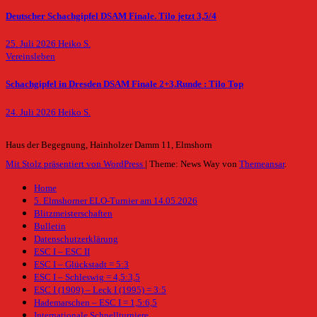
Deutscher Schachgipfel DSAM Finale. Tilo jetzt 3,5/4
25. Juli 2026
Heiko S.
Vereinsleben
Schachgipfel in Dresden DSAM Finale 2+3.Runde : Tilo Top
24. Juli 2026
Heiko S.
Haus der Begegnung, Hainholzer Damm 11, Elmshorn
Mit Stolz präsentiert von WordPress
|
Theme: News Way von
Themeansar
.
Home
5. Elmshorner ELO-Turnier am 14.05.2026
Blitzmeisterschaften
Bulletin
Datenschutzerklärung
ESC I – ESC II
ESC I – Glückstadt = 5:3
ESC I – Schleswig = 4,5:3,5
ESC I (1909) – Leck I (1995) = 3:5
Hademarschen – ESC I = 1,5:6,5
Internationale Schnellturniere