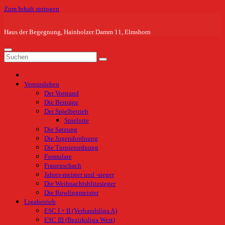
Zum Inhalt springen
Haus der Begegnung, Hainholzer Damm 11, Elmshorn
Vereinsleben
Der Vorstand
Die Beiträge
Der Spielbetrieb
Spielorte
Die Satzung
Die Jugendordnung
Die Turnierordnung
Formulare
Frauenschach
Jahres-meister und -sieger
Die Weihnachtsblitzsieger
Die Bowlingmeister
Ligabetrieb
ESC I + II (Verbandsliga A)
ESC III (Bezirksliga West)