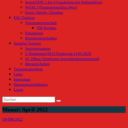
Jugend-ESC 1 bis 4 (Landesliga bis Verbandsliga)
W-ESC I (Frauenreginalliga West)
Ewige Tabelle / Einsätze
ESC-Turniere
Vereinsmeisterschaft
VM Vorjahre
Pokalsieger
Blitzmeisterschaften
Sonstige Turniere
Seniorenturniere
5. Elmshorner ELO-Turnier am 14.05.2026
45. Offene Elmshorner Jugendstadtmeisterschaft
Meisterschaften
Trainingsangebote
Links
Impressum
Datenschutzerklärung
Login
Monat:
April 2022
U8-DM 2022