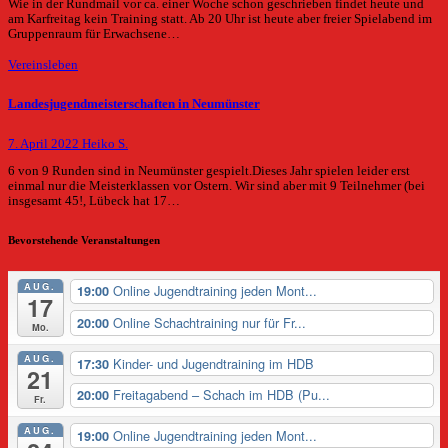
Wie in der Rundmail vor ca. einer Woche schon geschrieben findet heute und
am Karfreitag kein Training statt. Ab 20 Uhr ist heute aber freier Spielabend im
Gruppenraum für Erwachsene…
Vereinsleben
Landesjugendmeisterschaften in Neumünster
7. April 2022
Heiko S.
6 von 9 Runden sind in Neumünster gespielt.Dieses Jahr spielen leider erst
einmal nur die Meisterklassen vor Ostern. Wir sind aber mit 9 Teilnehmer (bei
insgesamt 45!, Lübeck hat 17…
Bevorstehende Veranstaltungen
AUG.
Online Jugendtraining jeden Mont...
19:00
17
Online Schachtraining nur für Fr...
20:00
Mo.
AUG.
Kinder- und Jugendtraining im HDB
17:30
21
Freitagabend – Schach im HDB (Pu...
20:00
Fr.
AUG.
Online Jugendtraining jeden Mont...
19:00