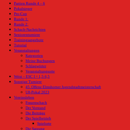
Partien Runde 4 – 6
Pokalsieger
Pro-Cup
Runde 1:
Runde 2:
Schach-Nachrichten
Seniorenturniere
Trainingsangebote
Tutorial
Veranstaltungen
Kategorien
Meine Buchungen
Schlagwörter
Veranstaltungsorte
Wrist – ESC I = 1,5:6,5
Sonstige Turniere
45. Offene Elmshorner Jugendstadtmeisterschaft
U8-Pokal 2023
Vereinsleben
Frauenschach
Der Vorstand
Die Beiträge
Der Spielbetrieb
Spielorte
Die Satzung