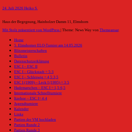
24. Juli 2026
Heiko S.
Haus der Begegnung, Hainholzer Damm 11, Elmshorn
Mit Stolz präsentiert von WordPress
|
Theme: News Way von
Themeansar
.
Home
5. Elmshorner ELO-Turnier am 14.05.2026
Blitzmeisterschaften
Bulletin
Datenschutzerklärung
ESC I – ESC II
ESC I – Glückstadt = 5:3
ESC I – Schleswig = 4,5:3,5
ESC I (1909) – Leck I (1995) = 3:5
Hademarschen – ESC I = 1,5:6,5
Internationale Schnellturniere
Itzehoe – ESC I= 4:4
Jugendturniere
Kalender
Links
Partien der VM hochladen
Partien Runde 2
Partien Runde 3