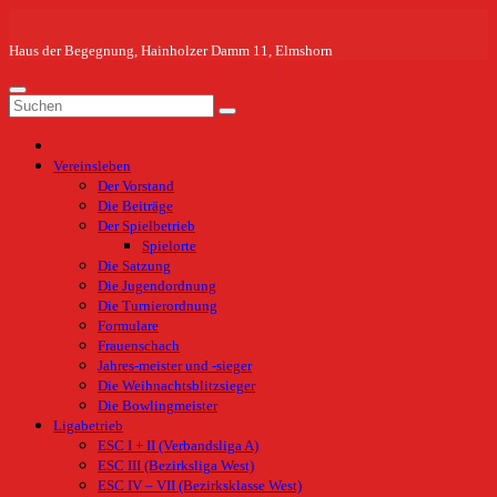
Zum
Inhalt
springen
Haus der Begegnung, Hainholzer Damm 11, Elmshorn
Vereinsleben
Der Vorstand
Die Beiträge
Der Spielbetrieb
Spielorte
Die Satzung
Die Jugendordnung
Die Turnierordnung
Formulare
Frauenschach
Jahres-meister und -sieger
Die Weihnachtsblitzsieger
Die Bowlingmeister
Ligabetrieb
ESC I + II (Verbandsliga A)
ESC III (Bezirksliga West)
ESC IV – VII (Bezirksklasse West)