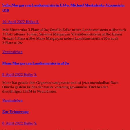
Sofia Margaryan Landesmeisterin U14w, Michael Moskalenko Vizemeister
U10
10. April 2022
Heiko S.
Mia Mironenko 3.Platz u10w, Ornella Falke neben Landesmeisterin u18w auch
3.Platz offenes Turnier, Susanna Margaryan Vizlandesmeisterin u18w, Emma
Neitzel 4.Platz u16w, Mane Margaryan neben Landesmeisterin u10w auch
3.Platz u12w
Vereinsleben
Mane Margaryan Landesmeisterin u10w
8. April 2022
Heiko S.
Mane hat gerade ihre Gegnerin mattgesetzt und ist jetzt uneinholbar. Nach
Ornella gestern ist das der zweite vorzeitig gewonnene Titel bei der
diesjährigen LJEM in Neumünster.
Vereinsleben
Zur Erinnerung
8. April 2022
Heiko S.