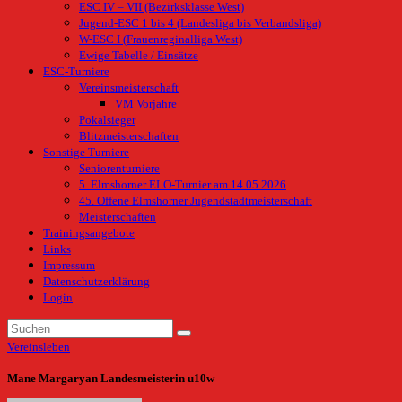
ESC IV – VII (Bezirksklasse West)
Jugend-ESC 1 bis 4 (Landesliga bis Verbandsliga)
W-ESC I (Frauenreginalliga West)
Ewige Tabelle / Einsätze
ESC-Turniere
Vereinsmeisterschaft
VM Vorjahre
Pokalsieger
Blitzmeisterschaften
Sonstige Turniere
Seniorenturniere
5. Elmshorner ELO-Turnier am 14.05.2026
45. Offene Elmshorner Jugendstadtmeisterschaft
Meisterschaften
Trainingsangebote
Links
Impressum
Datenschutzerklärung
Login
Vereinsleben
Mane Margaryan Landesmeisterin u10w