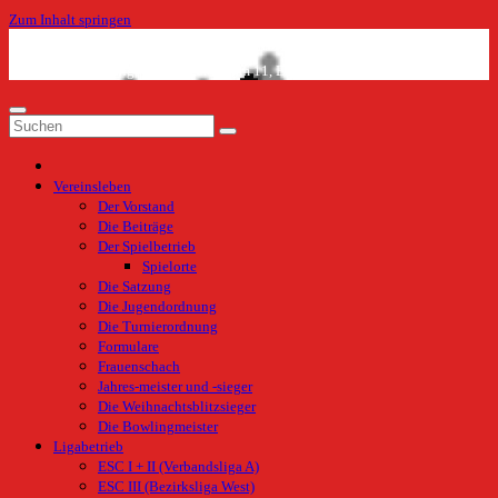
Zum Inhalt springen
Haus der Begegnung, Hainholzer Damm 11, Elmshorn
Vereinsleben
Der Vorstand
Die Beiträge
Der Spielbetrieb
Spielorte
Die Satzung
Die Jugendordnung
Die Turnierordnung
Formulare
Frauenschach
Jahres-meister und -sieger
Die Weihnachtsblitzsieger
Die Bowlingmeister
Ligabetrieb
ESC I + II (Verbandsliga A)
ESC III (Bezirksliga West)