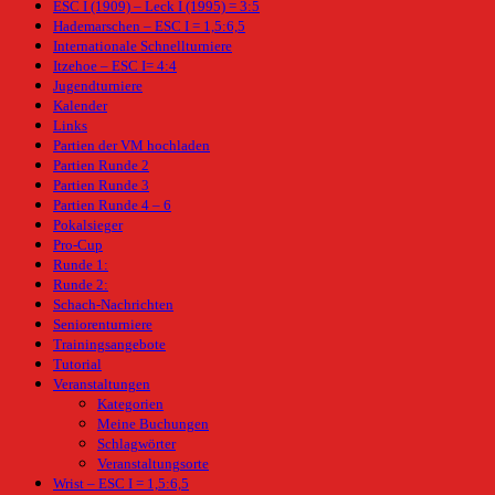
ESC I (1909) – Leck I (1995) = 3:5
Hademarschen – ESC I = 1,5:6,5
Internationale Schnellturniere
Itzehoe – ESC I= 4:4
Jugendturniere
Kalender
Links
Partien der VM hochladen
Partien Runde 2
Partien Runde 3
Partien Runde 4 – 6
Pokalsieger
Pro-Cup
Runde 1:
Runde 2:
Schach-Nachrichten
Seniorenturniere
Trainingsangebote
Tutorial
Veranstaltungen
Kategorien
Meine Buchungen
Schlagwörter
Veranstaltungsorte
Wrist – ESC I = 1,5:6,5