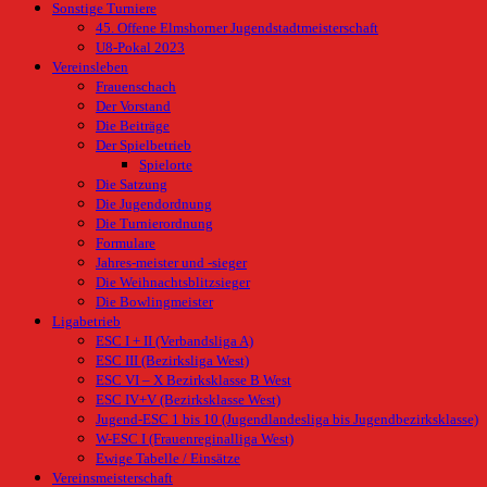
Sonstige Turniere
45. Offene Elmshorner Jugendstadtmeisterschaft
U8-Pokal 2023
Vereinsleben
Frauenschach
Der Vorstand
Die Beiträge
Der Spielbetrieb
Spielorte
Die Satzung
Die Jugendordnung
Die Turnierordnung
Formulare
Jahres-meister und -sieger
Die Weihnachtsblitzsieger
Die Bowlingmeister
Ligabetrieb
ESC I + II (Verbandsliga A)
ESC III (Bezirksliga West)
ESC VI – X Bezirksklasse B West
ESC IV+V (Bezirksklasse West)
Jugend-ESC 1 bis 10 (Jugendlandesliga bis Jugendbezirksklasse)
W-ESC I (Frauenreginalliga West)
Ewige Tabelle / Einsätze
Vereinsmeisterschaft