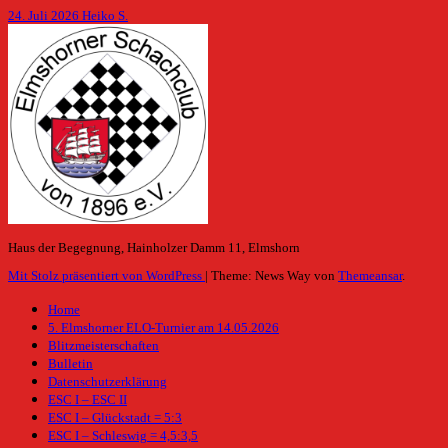
24. Juli 2026
Heiko S.
Haus der Begegnung, Hainholzer Damm 11, Elmshorn
Mit Stolz präsentiert von WordPress
|
Theme: News Way von
Themeansar
.
Home
5. Elmshorner ELO-Turnier am 14.05.2026
Blitzmeisterschaften
Bulletin
Datenschutzerklärung
ESC I – ESC II
ESC I – Glückstadt = 5:3
ESC I – Schleswig = 4,5:3,5