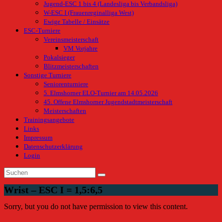
Jugend-ESC 1 bis 4 (Landesliga bis Verbandsliga)
W-ESC I (Frauenreginalliga West)
Ewige Tabelle / Einsätze
ESC-Turniere
Vereinsmeisterschaft
VM Vorjahre
Pokalsieger
Blitzmeisterschaften
Sonstige Turniere
Seniorenturniere
5. Elmshorner ELO-Turnier am 14.05.2026
45. Offene Elmshorner Jugendstadtmeisterschaft
Meisterschaften
Trainingsangebote
Links
Impressum
Datenschutzerklärung
Login
Wrist – ESC I = 1,5:6,5
Sorry, but you do not have permission to view this content.