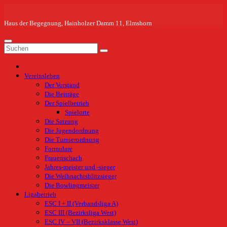
Zum
Inhalt
springen
Haus der Begegnung, Hainholzer Damm 11, Elmshorn
Vereinsleben
Der Vorstand
Die Beiträge
Der Spielbetrieb
Spielorte
Die Satzung
Die Jugendordnung
Die Turnierordnung
Formulare
Frauenschach
Jahres-meister und -sieger
Die Weihnachtsblitzsieger
Die Bowlingmeister
Ligabetrieb
ESC I + II (Verbandsliga A)
ESC III (Bezirksliga West)
ESC IV – VII (Bezirksklasse West)