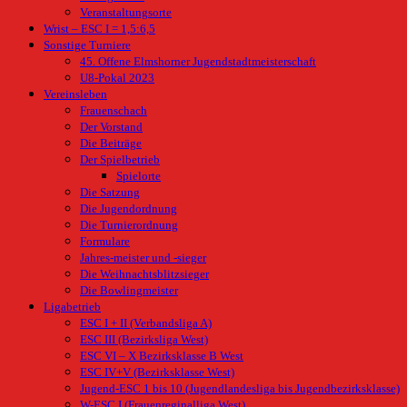
Veranstaltungsorte
Wrist – ESC I = 1,5:6,5
Sonstige Turniere
45. Offene Elmshorner Jugendstadtmeisterschaft
U8-Pokal 2023
Vereinsleben
Frauenschach
Der Vorstand
Die Beiträge
Der Spielbetrieb
Spielorte
Die Satzung
Die Jugendordnung
Die Turnierordnung
Formulare
Jahres-meister und -sieger
Die Weihnachtsblitzsieger
Die Bowlingmeister
Ligabetrieb
ESC I + II (Verbandsliga A)
ESC III (Bezirksliga West)
ESC VI – X Bezirksklasse B West
ESC IV+V (Bezirksklasse West)
Jugend-ESC 1 bis 10 (Jugendlandesliga bis Jugendbezirksklasse)
W-ESC I (Frauenreginalliga West)