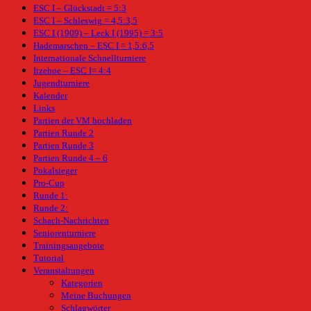
ESC I – Glückstadt = 5:3
ESC I – Schleswig = 4,5:3,5
ESC I (1909) – Leck I (1995) = 3:5
Hademarschen – ESC I = 1,5:6,5
Internationale Schnellturniere
Itzehoe – ESC I= 4:4
Jugendturniere
Kalender
Links
Partien der VM hochladen
Partien Runde 2
Partien Runde 3
Partien Runde 4 – 6
Pokalsieger
Pro-Cup
Runde 1:
Runde 2:
Schach-Nachrichten
Seniorenturniere
Trainingsangebote
Tutorial
Veranstaltungen
Kategorien
Meine Buchungen
Schlagwörter