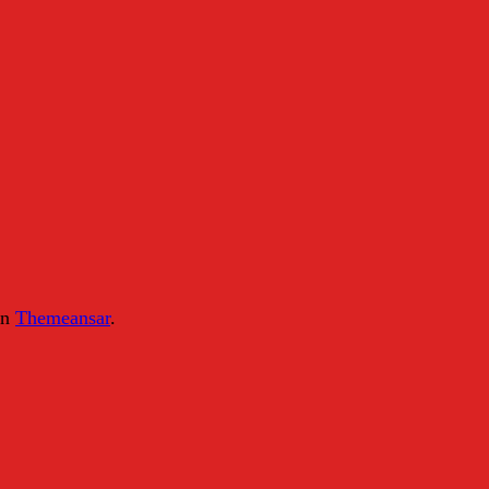
on
Themeansar
.