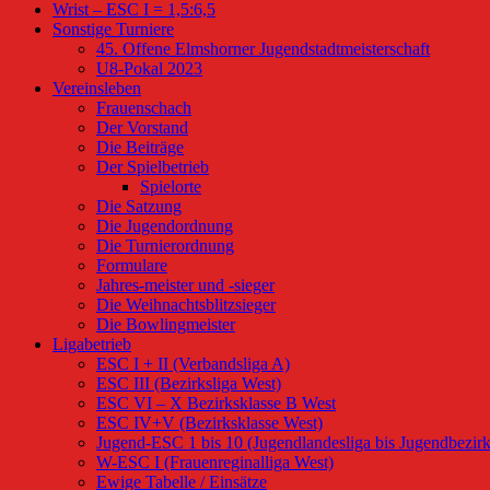
Wrist – ESC I = 1,5:6,5
Sonstige Turniere
45. Offene Elmshorner Jugendstadtmeisterschaft
U8-Pokal 2023
Vereinsleben
Frauenschach
Der Vorstand
Die Beiträge
Der Spielbetrieb
Spielorte
Die Satzung
Die Jugendordnung
Die Turnierordnung
Formulare
Jahres-meister und -sieger
Die Weihnachtsblitzsieger
Die Bowlingmeister
Ligabetrieb
ESC I + II (Verbandsliga A)
ESC III (Bezirksliga West)
ESC VI – X Bezirksklasse B West
ESC IV+V (Bezirksklasse West)
Jugend-ESC 1 bis 10 (Jugendlandesliga bis Jugendbezirk
W-ESC I (Frauenreginalliga West)
Ewige Tabelle / Einsätze