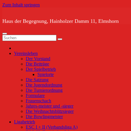
Zum Inhalt springen
Haus der Begegnung, Hainholzer Damm 11, Elmshorn
Vereinsleben
Der Vorstand
Die Beiträge
Der Spielbetrieb
Spielorte
Die Satzung
Die Jugendordnung
Die Turnierordnung
Formulare
Frauenschach
Jahres-meister und -sieger
Die Weihnachtsblitzsieger
Die Bowlingmeister
Ligabetrieb
ESC I + II (Verbandsliga A)