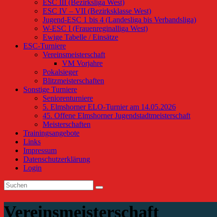
ESC III (Bezirksliga West)
ESC IV – VII (Bezirksklasse West)
Jugend-ESC 1 bis 4 (Landesliga bis Verbandsliga)
W-ESC I (Frauenreginalliga West)
Ewige Tabelle / Einsätze
ESC-Turniere
Vereinsmeisterschaft
VM Vorjahre
Pokalsieger
Blitzmeisterschaften
Sonstige Turniere
Seniorenturniere
5. Elmshorner ELO-Turnier am 14.05.2026
45. Offene Elmshorner Jugendstadtmeisterschaft
Meisterschaften
Trainingsangebote
Links
Impressum
Datenschutzerklärung
Login
Vereinsmeisterschaft