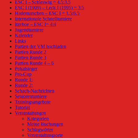
ESC I – Schleswig = 4,5:3,5
ESC I (1909) – Leck I (1995) = 3:5
Hademarschen – ESC I = 1,5:6,5
Internationale Schnellturniere
Itzehoe – ESC I= 4:4
Jugendturniere
Kalender
Links
Partien der VM hochladen
Partien Runde 2
Partien Runde 3
Partien Runde 4 – 6
Pokalsieger
Pro-Cup
Runde 1:
Runde 2:
Schach-Nachrichten
Seniorenturniere
Trainingsangebote
Tutorial
Veranstaltungen
Kategorien
Meine Buchungen
Schlagwörter
Veranstaltungsorte