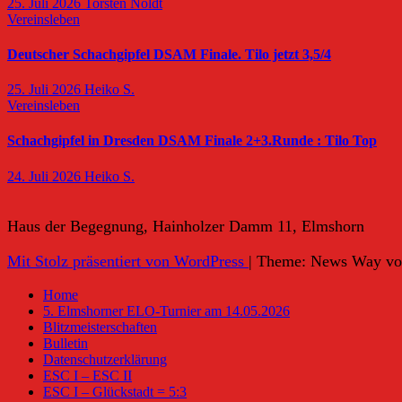
25. Juli 2026
Torsten Noldt
Vereinsleben
Deutscher Schachgipfel DSAM Finale. Tilo jetzt 3,5/4
25. Juli 2026
Heiko S.
Vereinsleben
Schachgipfel in Dresden DSAM Finale 2+3.Runde : Tilo Top
24. Juli 2026
Heiko S.
Haus der Begegnung, Hainholzer Damm 11, Elmshorn
Mit Stolz präsentiert von WordPress
|
Theme: News Way v
Home
5. Elmshorner ELO-Turnier am 14.05.2026
Blitzmeisterschaften
Bulletin
Datenschutzerklärung
ESC I – ESC II
ESC I – Glückstadt = 5:3