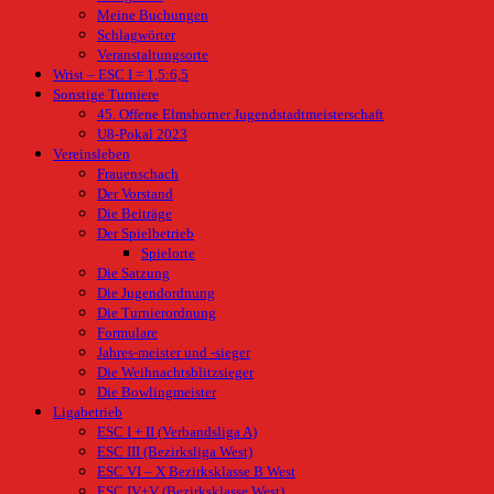
Meine Buchungen
Schlagwörter
Veranstaltungsorte
Wrist – ESC I = 1,5:6,5
Sonstige Turniere
45. Offene Elmshorner Jugendstadtmeisterschaft
U8-Pokal 2023
Vereinsleben
Frauenschach
Der Vorstand
Die Beiträge
Der Spielbetrieb
Spielorte
Die Satzung
Die Jugendordnung
Die Turnierordnung
Formulare
Jahres-meister und -sieger
Die Weihnachtsblitzsieger
Die Bowlingmeister
Ligabetrieb
ESC I + II (Verbandsliga A)
ESC III (Bezirksliga West)
ESC VI – X Bezirksklasse B West
ESC IV+V (Bezirksklasse West)