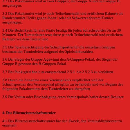
3.2 Das Pokalturnier wird in zwei Gruppen, der Gruppe A und der Gruppe B,
ausgetragen.
3.3 Das Pokalturnier wird je nach Teilnehmerzahl und zeitlichem Rahmen als
Rundenturnier “Jeder gegen Jeden“ oder als Schweizer-System-Turnier
ausgetragen.
3.4 Die Bedenkzeit für eine Partie beträgt für jeden Schachsportler bis zu 30
Minuten. Der Turnierleiter setzt diese je nach Teilnehmerzahl und zeitlichem
Rahmen vor dem Turnier fest.
3.5 Die Spielberechtigung der Schachsportler für die einzelnen Gruppen
bestimmt der Turnierleiter aufgrund der Spielstärkezahlen.
3.6 Der Sieger der Gruppe A gewinnt den A-Gruppen-Pokal; der Sieger der
Gruppe B gewinnt den B-Gruppen-Pokal.
3.7 Bei Punktgleichheit ist entsprechend 2.5.1. bis 2.5.2.3 zu verfahren.
3.8 Durch die Annahme eines Vereinspokals verpflichtet sich der
Schachsportler, den Vereinspokal pfleglich zu behandeln und vor Beginn des
folgenden Pokalturniers dem Turnierleiter zu übergeben.
3.9 Für Verlust oder Beschädigung eines Vereinspokals haftet dessen Besitzer.
4. Das Blitzmeisterschaftsturnier
4.1 Das Blitzmeisterschaftsturnier hat den Zweck, den Vereinsblitzmeister zu
ermitteln.