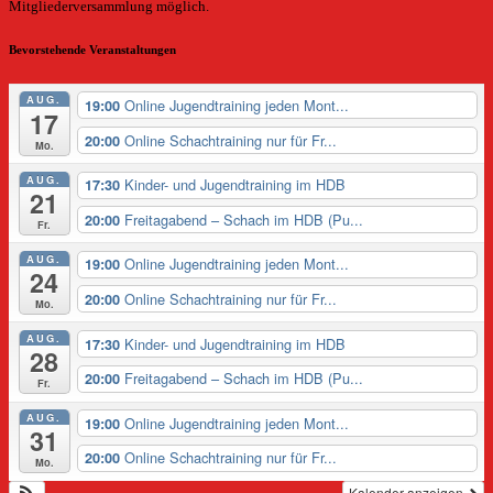
Mitgliederversammlung möglich.
Bevorstehende Veranstaltungen
AUG.
Online Jugendtraining jeden Mont...
19:00
17
Online Schachtraining nur für Fr...
20:00
Mo.
AUG.
Kinder- und Jugendtraining im HDB
17:30
21
Freitagabend – Schach im HDB (Pu...
20:00
Fr.
AUG.
Online Jugendtraining jeden Mont...
19:00
24
Online Schachtraining nur für Fr...
20:00
Mo.
AUG.
Kinder- und Jugendtraining im HDB
17:30
28
Freitagabend – Schach im HDB (Pu...
20:00
Fr.
AUG.
Online Jugendtraining jeden Mont...
19:00
31
Online Schachtraining nur für Fr...
20:00
Mo.
Kalender anzeigen