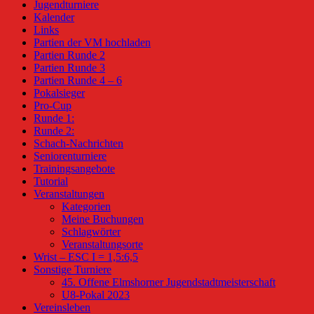
Jugendturniere
Kalender
Links
Partien der VM hochladen
Partien Runde 2
Partien Runde 3
Partien Runde 4 – 6
Pokalsieger
Pro-Cup
Runde 1:
Runde 2:
Schach-Nachrichten
Seniorenturniere
Trainingsangebote
Tutorial
Veranstaltungen
Kategorien
Meine Buchungen
Schlagwörter
Veranstaltungsorte
Wrist – ESC I = 1,5:6,5
Sonstige Turniere
45. Offene Elmshorner Jugendstadtmeisterschaft
U8-Pokal 2023
Vereinsleben