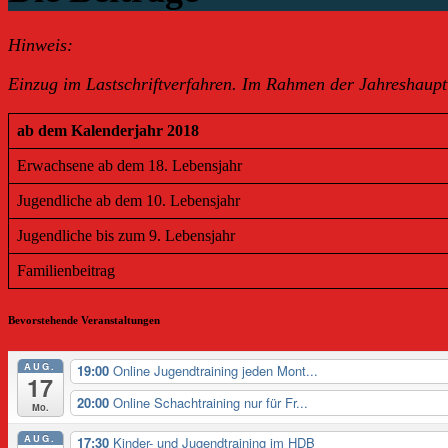
Hinweis:
Einzug im Lastschriftverfahren. Im Rahmen der Jahreshaup
ab dem Kalenderjahr 2018
Erwachsene ab dem 18. Lebensjahr
Jugendliche ab dem 10. Lebensjahr
Jugendliche bis zum 9. Lebensjahr
Familienbeitrag
Bevorstehende Veranstaltungen
AUG.
19:00
Online Jugendtraining jeden Mont...
17
20:00
Online Schachtraining nur für Fr...
Mo.
AUG.
17:30
Kinder- und Jugendtraining im HDB