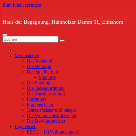
Zum Inhalt springen
Haus der Begegnung, Hainholzer Damm 11, Elmshorn
Vereinsleben
Der Vorstand
Die Beiträge
Der Spielbetrieb
Spielorte
Die Satzung
Die Jugendordnung
Die Turnierordnung
Formulare
Frauenschach
Jahres-meister und -sieger
Die Weihnachtsblitzsieger
Die Bowlingmeister
Ligabetrieb
ESC I + II (Verbandsliga A)