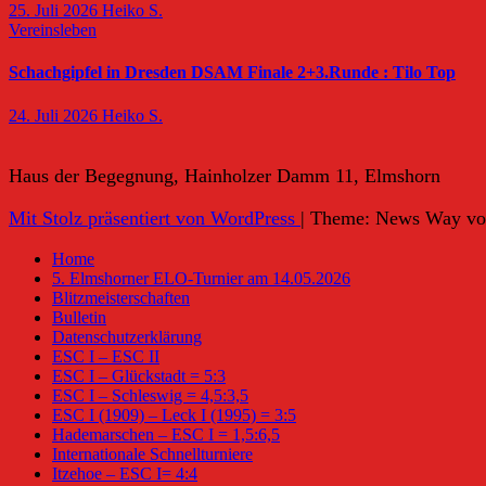
25. Juli 2026
Heiko S.
Vereinsleben
Schachgipfel in Dresden DSAM Finale 2+3.Runde : Tilo Top
24. Juli 2026
Heiko S.
Haus der Begegnung, Hainholzer Damm 11, Elmshorn
Mit Stolz präsentiert von WordPress
|
Theme: News Way v
Home
5. Elmshorner ELO-Turnier am 14.05.2026
Blitzmeisterschaften
Bulletin
Datenschutzerklärung
ESC I – ESC II
ESC I – Glückstadt = 5:3
ESC I – Schleswig = 4,5:3,5
ESC I (1909) – Leck I (1995) = 3:5
Hademarschen – ESC I = 1,5:6,5
Internationale Schnellturniere
Itzehoe – ESC I= 4:4