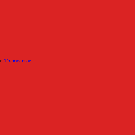
on
Themeansar
.