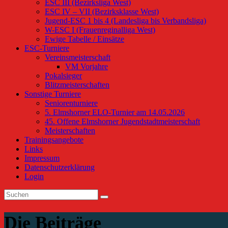
ESC III (Bezirksliga West)
ESC IV – VII (Bezirksklasse West)
Jugend-ESC 1 bis 4 (Landesliga bis Verbandsliga)
W-ESC I (Frauenreginalliga West)
Ewige Tabelle / Einsätze
ESC-Turniere
Vereinsmeisterschaft
VM Vorjahre
Pokalsieger
Blitzmeisterschaften
Sonstige Turniere
Seniorenturniere
5. Elmshorner ELO-Turnier am 14.05.2026
45. Offene Elmshorner Jugendstadtmeisterschaft
Meisterschaften
Trainingsangebote
Links
Impressum
Datenschutzerklärung
Login
Die Beiträge