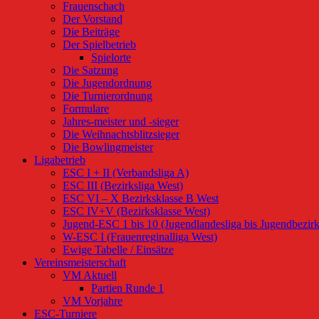
Frauenschach
Der Vorstand
Die Beiträge
Der Spielbetrieb
Spielorte
Die Satzung
Die Jugendordnung
Die Turnierordnung
Formulare
Jahres-meister und -sieger
Die Weihnachtsblitzsieger
Die Bowlingmeister
Ligabetrieb
ESC I + II (Verbandsliga A)
ESC III (Bezirksliga West)
ESC VI – X Bezirksklasse B West
ESC IV+V (Bezirksklasse West)
Jugend-ESC 1 bis 10 (Jugendlandesliga bis Jugendbezirk
W-ESC I (Frauenreginalliga West)
Ewige Tabelle / Einsätze
Vereinsmeisterschaft
VM Aktuell
Partien Runde 1
VM Vorjahre
ESC-Turniere