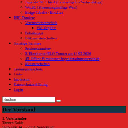
Jugend-ESC 1 bis 4 (Landesliga bis Verbandsliga)
W-ESC I (Frauenreginalliga West)
Ewige Tabelle / Einsätze
ESC-Turniere
Vereinsmeisterschaft
VM Vorjahre
Pokalsieger
Blitzmeisterschaften
Sonstige Turniere
Seniorenturniere
5. Elmshorner ELO-Turnier am 14.05.2026
45. Offene Elmshorner Jugendstadtmeisterschaft
Meisterschaften
Trainingsangebote
Links
Impressum
Datenschutzerklärung
Login
Der Vorstand
1. Vorsitzender
Torsten Noldt
Störkamp 34 – 22851 Norderstedt