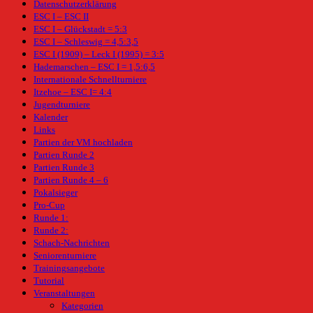
Datenschutzerklärung
ESC I – ESC II
ESC I – Glückstadt = 5:3
ESC I – Schleswig = 4,5:3,5
ESC I (1909) – Leck I (1995) = 3:5
Hademarschen – ESC I = 1,5:6,5
Internationale Schnellturniere
Itzehoe – ESC I= 4:4
Jugendturniere
Kalender
Links
Partien der VM hochladen
Partien Runde 2
Partien Runde 3
Partien Runde 4 – 6
Pokalsieger
Pro-Cup
Runde 1:
Runde 2:
Schach-Nachrichten
Seniorenturniere
Trainingsangebote
Tutorial
Veranstaltungen
Kategorien