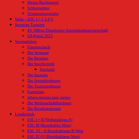
Meine Buchungen
Schlagwörter
Veranstaltungsorte
Wrist – ESC I = 1,5:6,5
Sonstige Turniere
45. Offene Elmshorner Jugendstadtmeisterschaft
U8-Pokal 2023
Vereinsleben
Frauenschach
Der Vorstand
Die Beiträge
Der Spielbetrieb
Spielorte
Die Satzung
Die Jugendordnung
Die Turnierordnung
Formulare
Jahres-meister und -sieger
Die Weihnachtsblitzsieger
Die Bowlingmeister
Ligabetrieb
ESC I + II (Verbandsliga A)
ESC III (Bezirksliga West)
ESC VI – X Bezirksklasse B West
ESC IV+V (Bezirksklasse West)