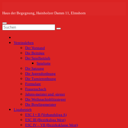
Zum
Inhalt
springen
Haus der Begegnung, Hainholzer Damm 11, Elmshorn
Vereinsleben
Der Vorstand
Die Beiträge
Der Spielbetrieb
Spielorte
Die Satzung
Die Jugendordnung
Die Turnierordnung
Formulare
Frauenschach
Jahres-meister und -sieger
Die Weihnachtsblitzsieger
Die Bowlingmeister
Ligabetrieb
ESC I + II (Verbandsliga A)
ESC III (Bezirksliga West)
ESC IV – VII (Bezirksklasse West)