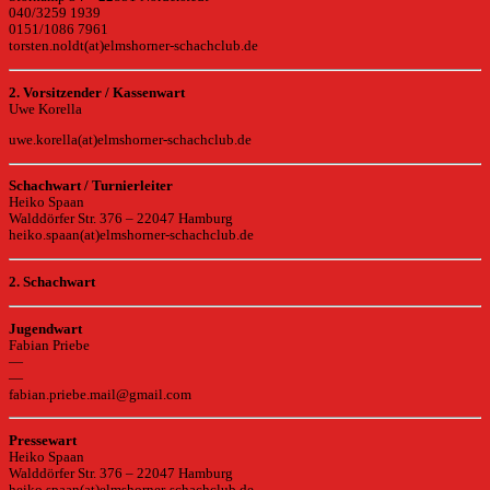
040/3259 1939
0151/1086 7961
torsten.noldt(at)elmshorner-schachclub.de
2. Vorsitzender / Kassenwart
Uwe Korella
uwe.korella(at)elmshorner-schachclub.de
Schachwart / Turnierleiter
Heiko Spaan
Walddörfer Str. 376 – 22047 Hamburg
heiko.spaan(at)elmshorner-schachclub.de
2. Schachwart
Jugendwart
Fabian Priebe
—
—
fabian.priebe.mail@gmail.com
Pressewart
Heiko Spaan
Walddörfer Str. 376 – 22047 Hamburg