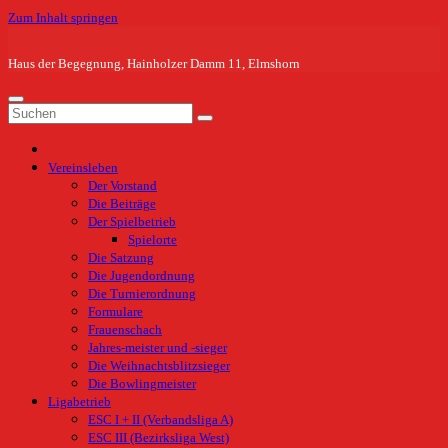
Zum Inhalt springen
Haus der Begegnung, Hainholzer Damm 11, Elmshorn
Vereinsleben
Der Vorstand
Die Beiträge
Der Spielbetrieb
Spielorte
Die Satzung
Die Jugendordnung
Die Turnierordnung
Formulare
Frauenschach
Jahres-meister und -sieger
Die Weihnachtsblitzsieger
Die Bowlingmeister
Ligabetrieb
ESC I + II (Verbandsliga A)
ESC III (Bezirksliga West)