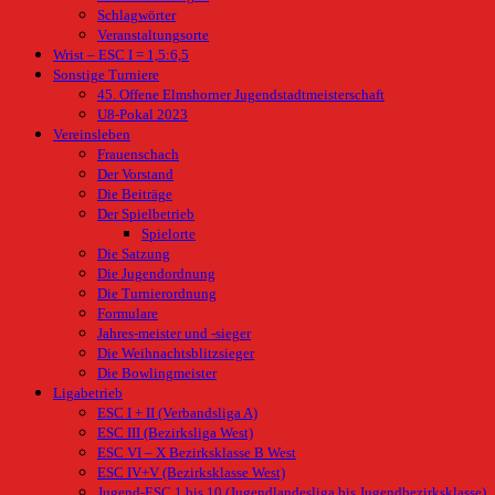
Schlagwörter
Veranstaltungsorte
Wrist – ESC I = 1,5:6,5
Sonstige Turniere
45. Offene Elmshorner Jugendstadtmeisterschaft
U8-Pokal 2023
Vereinsleben
Frauenschach
Der Vorstand
Die Beiträge
Der Spielbetrieb
Spielorte
Die Satzung
Die Jugendordnung
Die Turnierordnung
Formulare
Jahres-meister und -sieger
Die Weihnachtsblitzsieger
Die Bowlingmeister
Ligabetrieb
ESC I + II (Verbandsliga A)
ESC III (Bezirksliga West)
ESC VI – X Bezirksklasse B West
ESC IV+V (Bezirksklasse West)
Jugend-ESC 1 bis 10 (Jugendlandesliga bis Jugendbezirksklasse)