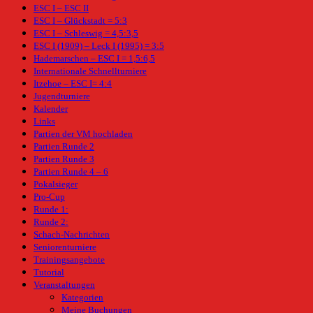
ESC I – ESC II
ESC I – Glückstadt = 5:3
ESC I – Schleswig = 4,5:3,5
ESC I (1909) – Leck I (1995) = 3:5
Hademarschen – ESC I = 1,5:6,5
Internationale Schnellturniere
Itzehoe – ESC I= 4:4
Jugendturniere
Kalender
Links
Partien der VM hochladen
Partien Runde 2
Partien Runde 3
Partien Runde 4 – 6
Pokalsieger
Pro-Cup
Runde 1:
Runde 2:
Schach-Nachrichten
Seniorenturniere
Trainingsangebote
Tutorial
Veranstaltungen
Kategorien
Meine Buchungen