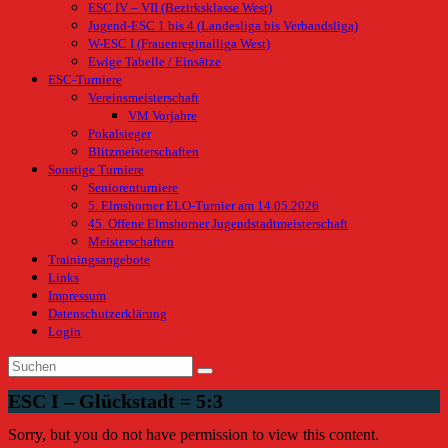
ESC IV – VII (Bezirksklasse West)
Jugend-ESC 1 bis 4 (Landesliga bis Verbandsliga)
W-ESC I (Frauenreginalliga West)
Ewige Tabelle / Einsätze
ESC-Turniere
Vereinsmeisterschaft
VM Vorjahre
Pokalsieger
Blitzmeisterschaften
Sonstige Turniere
Seniorenturniere
5. Elmshorner ELO-Turnier am 14.05.2026
45. Offene Elmshorner Jugendstadtmeisterschaft
Meisterschaften
Trainingsangebote
Links
Impressum
Datenschutzerklärung
Login
ESC I – Glückstadt = 5:3
Sorry, but you do not have permission to view this content.