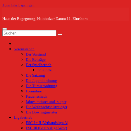
Zum Inhalt springen
Haus der Begegnung, Hainholzer Damm 11, Elmshorn
Vereinsleben
Der Vorstand
Die Beiträge
Der Spielbetrieb
Spielorte
Die Satzung
Die Jugendordnung
Die Turnierordnung
Formulare
Frauenschach
Jahres-meister und -sieger
Die Weihnachtsblitzsieger
Die Bowlingmeister
Ligabetrieb
ESC I + II (Verbandsliga A)
ESC III (Bezirksliga West)