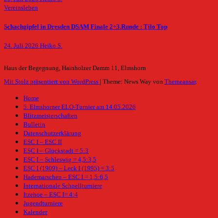
Vereinsleben
Schachgipfel in Dresden DSAM Finale 2+3.Runde : Tilo Top
24. Juli 2026
Heiko S.
Haus der Begegnung, Hainholzer Damm 11, Elmshorn
Mit Stolz präsentiert von WordPress
|
Theme: News Way von
Themeansar
.
Home
5. Elmshorner ELO-Turnier am 14.05.2026
Blitzmeisterschaften
Bulletin
Datenschutzerklärung
ESC I – ESC II
ESC I – Glückstadt = 5:3
ESC I – Schleswig = 4,5:3,5
ESC I (1909) – Leck I (1995) = 3:5
Hademarschen – ESC I = 1,5:6,5
Internationale Schnellturniere
Itzehoe – ESC I= 4:4
Jugendturniere
Kalender