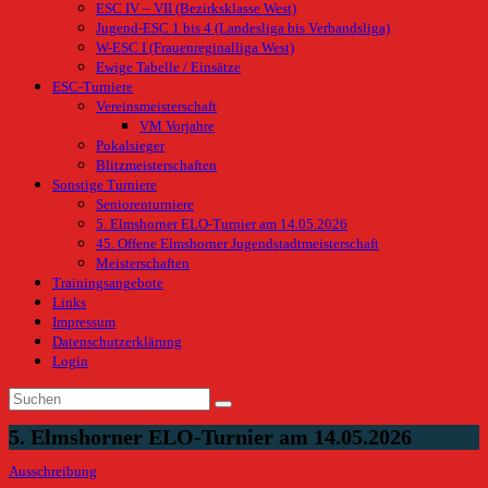
ESC IV – VII (Bezirksklasse West)
Jugend-ESC 1 bis 4 (Landesliga bis Verbandsliga)
W-ESC I (Frauenreginalliga West)
Ewige Tabelle / Einsätze
ESC-Turniere
Vereinsmeisterschaft
VM Vorjahre
Pokalsieger
Blitzmeisterschaften
Sonstige Turniere
Seniorenturniere
5. Elmshorner ELO-Turnier am 14.05.2026
45. Offene Elmshorner Jugendstadtmeisterschaft
Meisterschaften
Trainingsangebote
Links
Impressum
Datenschutzerklärung
Login
5. Elmshorner ELO-Turnier am 14.05.2026
Ausschreibung