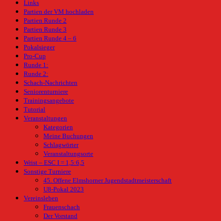
Links
Partien der VM hochladen
Partien Runde 2
Partien Runde 3
Partien Runde 4 – 6
Pokalsieger
Pro-Cup
Runde 1:
Runde 2:
Schach-Nachrichten
Seniorenturniere
Trainingsangebote
Tutorial
Veranstaltungen
Kategorien
Meine Buchungen
Schlagwörter
Veranstaltungsorte
Wrist – ESC I = 1,5:6,5
Sonstige Turniere
45. Offene Elmshorner Jugendstadtmeisterschaft
U8-Pokal 2023
Vereinsleben
Frauenschach
Der Vorstand