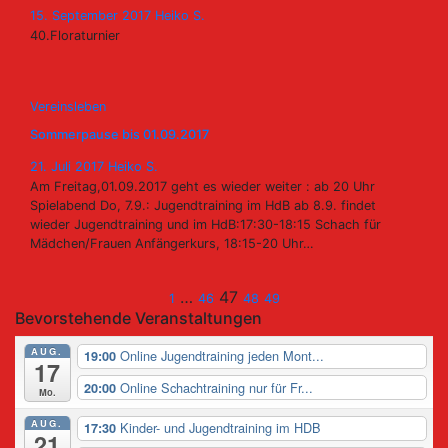
15. September 2017
Heiko S.
40.Floraturnier
Vereinsleben
Sommerpause bis 01.09.2017
21. Juli 2017
Heiko S.
Am Freitag,01.09.2017 geht es wieder weiter : ab 20 Uhr
Spielabend Do, 7.9.: Jugendtraining im HdB ab 8.9. findet
wieder Jugendtraining und im HdB:17:30-18:15 Schach für
Mädchen/Frauen Anfängerkurs, 18:15-20 Uhr…
Seitennummerier
…
47
1
46
48
49
Bevorstehende Veranstaltungen
der
AUG.
Online Jugendtraining jeden Mont...
19:00
17
Beiträge
Online Schachtraining nur für Fr...
20:00
Mo.
AUG.
Kinder- und Jugendtraining im HDB
17:30
21