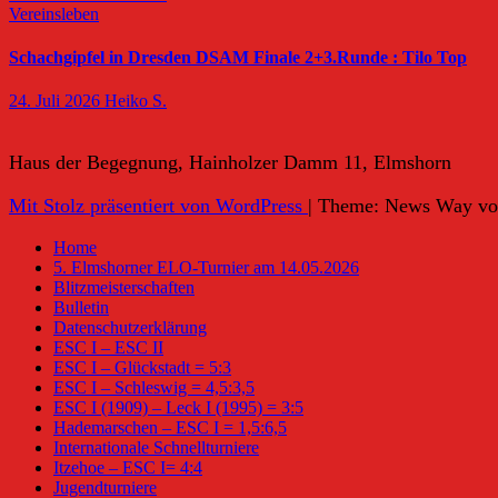
Vereinsleben
Schachgipfel in Dresden DSAM Finale 2+3.Runde : Tilo Top
24. Juli 2026
Heiko S.
Haus der Begegnung, Hainholzer Damm 11, Elmshorn
Mit Stolz präsentiert von WordPress
|
Theme: News Way v
Home
5. Elmshorner ELO-Turnier am 14.05.2026
Blitzmeisterschaften
Bulletin
Datenschutzerklärung
ESC I – ESC II
ESC I – Glückstadt = 5:3
ESC I – Schleswig = 4,5:3,5
ESC I (1909) – Leck I (1995) = 3:5
Hademarschen – ESC I = 1,5:6,5
Internationale Schnellturniere
Itzehoe – ESC I= 4:4
Jugendturniere