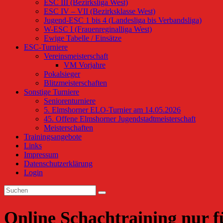
ESC III (Bezirksliga West)
ESC IV – VII (Bezirksklasse West)
Jugend-ESC 1 bis 4 (Landesliga bis Verbandsliga)
W-ESC I (Frauenreginalliga West)
Ewige Tabelle / Einsätze
ESC-Turniere
Vereinsmeisterschaft
VM Vorjahre
Pokalsieger
Blitzmeisterschaften
Sonstige Turniere
Seniorenturniere
5. Elmshorner ELO-Turnier am 14.05.2026
45. Offene Elmshorner Jugendstadtmeisterschaft
Meisterschaften
Trainingsangebote
Links
Impressum
Datenschutzerklärung
Login
Online Schachtraining nur 