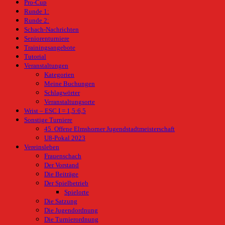
Pro-Cup
Runde 1:
Runde 2:
Schach-Nachrichten
Seniorenturniere
Trainingsangebote
Tutorial
Veranstaltungen
Kategorien
Meine Buchungen
Schlagwörter
Veranstaltungsorte
Wrist – ESC I = 1,5:6,5
Sonstige Turniere
45. Offene Elmshorner Jugendstadtmeisterschaft
U8-Pokal 2023
Vereinsleben
Frauenschach
Der Vorstand
Die Beiträge
Der Spielbetrieb
Spielorte
Die Satzung
Die Jugendordnung
Die Turnierordnung