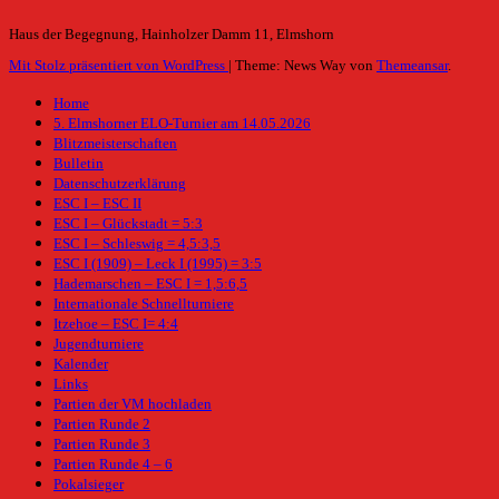
Haus der Begegnung, Hainholzer Damm 11, Elmshorn
Mit Stolz präsentiert von WordPress
|
Theme: News Way von
Themeansar
.
Home
5. Elmshorner ELO-Turnier am 14.05.2026
Blitzmeisterschaften
Bulletin
Datenschutzerklärung
ESC I – ESC II
ESC I – Glückstadt = 5:3
ESC I – Schleswig = 4,5:3,5
ESC I (1909) – Leck I (1995) = 3:5
Hademarschen – ESC I = 1,5:6,5
Internationale Schnellturniere
Itzehoe – ESC I= 4:4
Jugendturniere
Kalender
Links
Partien der VM hochladen
Partien Runde 2
Partien Runde 3
Partien Runde 4 – 6
Pokalsieger