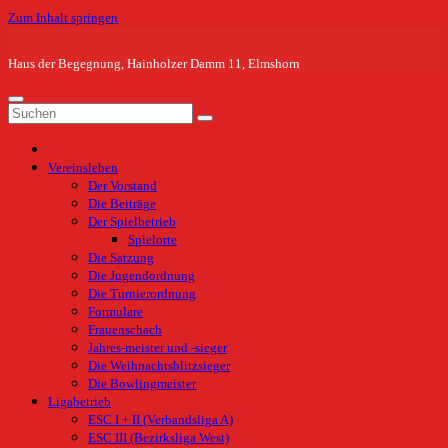
Zum Inhalt springen
Haus der Begegnung, Hainholzer Damm 11, Elmshorn
Vereinsleben
Der Vorstand
Die Beiträge
Der Spielbetrieb
Spielorte
Die Satzung
Die Jugendordnung
Die Turnierordnung
Formulare
Frauenschach
Jahres-meister und -sieger
Die Weihnachtsblitzsieger
Die Bowlingmeister
Ligabetrieb
ESC I + II (Verbandsliga A)
ESC III (Bezirksliga West)