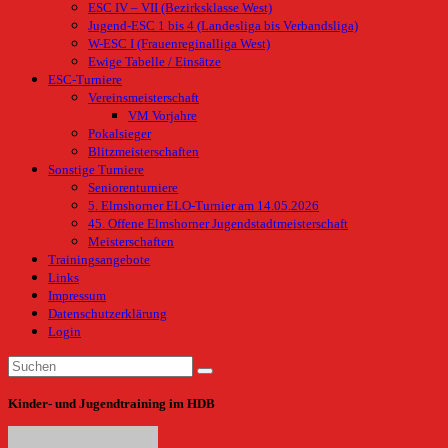
ESC IV – VII (Bezirksklasse West)
Jugend-ESC 1 bis 4 (Landesliga bis Verbandsliga)
W-ESC I (Frauenreginalliga West)
Ewige Tabelle / Einsätze
ESC-Turniere
Vereinsmeisterschaft
VM Vorjahre
Pokalsieger
Blitzmeisterschaften
Sonstige Turniere
Seniorenturniere
5. Elmshorner ELO-Turnier am 14.05.2026
45. Offene Elmshorner Jugendstadtmeisterschaft
Meisterschaften
Trainingsangebote
Links
Impressum
Datenschutzerklärung
Login
Kinder- und Jugendtraining im HDB