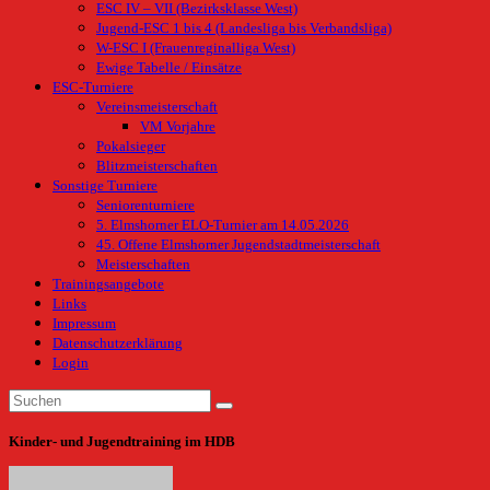
ESC IV – VII (Bezirksklasse West)
Jugend-ESC 1 bis 4 (Landesliga bis Verbandsliga)
W-ESC I (Frauenreginalliga West)
Ewige Tabelle / Einsätze
ESC-Turniere
Vereinsmeisterschaft
VM Vorjahre
Pokalsieger
Blitzmeisterschaften
Sonstige Turniere
Seniorenturniere
5. Elmshorner ELO-Turnier am 14.05.2026
45. Offene Elmshorner Jugendstadtmeisterschaft
Meisterschaften
Trainingsangebote
Links
Impressum
Datenschutzerklärung
Login
Kinder- und Jugendtraining im HDB