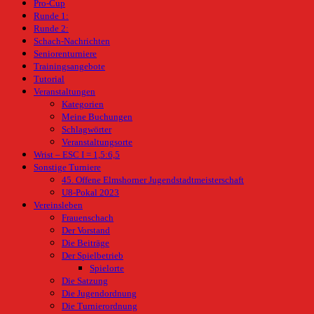
Pro-Cup
Runde 1:
Runde 2:
Schach-Nachrichten
Seniorenturniere
Trainingsangebote
Tutorial
Veranstaltungen
Kategorien
Meine Buchungen
Schlagwörter
Veranstaltungsorte
Wrist – ESC I = 1,5:6,5
Sonstige Turniere
45. Offene Elmshorner Jugendstadtmeisterschaft
U8-Pokal 2023
Vereinsleben
Frauenschach
Der Vorstand
Die Beiträge
Der Spielbetrieb
Spielorte
Die Satzung
Die Jugendordnung
Die Turnierordnung