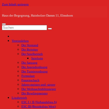
Zum Inhalt springen
Haus der Begegnung, Hainholzer Damm 11, Elmshorn
Vereinsleben
Der Vorstand
Die Beiträge
Der Spielbetrieb
Spielorte
Die Satzung
Die Jugendordnung
Die Turnierordnung
Formulare
Frauenschach
Jahres-meister und -sieger
Die Weihnachtsblitzsieger
Die Bowlingmeister
Ligabetrieb
ESC I + II (Verbandsliga A)
ESC III (Bezirksliga West)