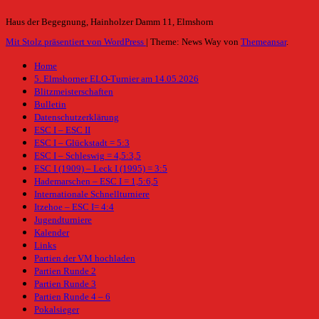
Haus der Begegnung, Hainholzer Damm 11, Elmshorn
Mit Stolz präsentiert von WordPress
|
Theme: News Way von
Themeansar
.
Home
5. Elmshorner ELO-Turnier am 14.05.2026
Blitzmeisterschaften
Bulletin
Datenschutzerklärung
ESC I – ESC II
ESC I – Glückstadt = 5:3
ESC I – Schleswig = 4,5:3,5
ESC I (1909) – Leck I (1995) = 3:5
Hademarschen – ESC I = 1,5:6,5
Internationale Schnellturniere
Itzehoe – ESC I= 4:4
Jugendturniere
Kalender
Links
Partien der VM hochladen
Partien Runde 2
Partien Runde 3
Partien Runde 4 – 6
Pokalsieger