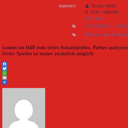
Torsten Noldt
KONTAKT:
0151-10867961
E-Mail
ESC-TURNIERE
VEREIN
Freitag
HdB
Sch
kommt ins HdB zum freien Schachspielen, Partien analysiere
Freies Spielen ist immer zusätzlich möglich
Facebook
Twitter
WhatsApp
Email