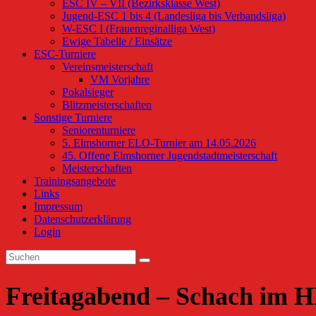
ESC IV – VII (Bezirksklasse West)
Jugend-ESC 1 bis 4 (Landesliga bis Verbandsliga)
W-ESC I (Frauenreginalliga West)
Ewige Tabelle / Einsätze
ESC-Turniere
Vereinsmeisterschaft
VM Vorjahre
Pokalsieger
Blitzmeisterschaften
Sonstige Turniere
Seniorenturniere
5. Elmshorner ELO-Turnier am 14.05.2026
45. Offene Elmshorner Jugendstadtmeisterschaft
Meisterschaften
Trainingsangebote
Links
Impressum
Datenschutzerklärung
Login
Freitagabend – Schach im HD