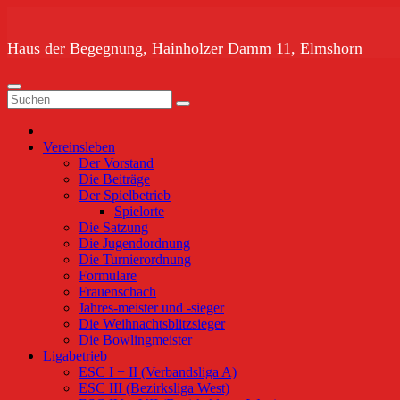
Zum
Inhalt
springen
Haus der Begegnung, Hainholzer Damm 11, Elmshorn
Vereinsleben
Der Vorstand
Die Beiträge
Der Spielbetrieb
Spielorte
Die Satzung
Die Jugendordnung
Die Turnierordnung
Formulare
Frauenschach
Jahres-meister und -sieger
Die Weihnachtsblitzsieger
Die Bowlingmeister
Ligabetrieb
ESC I + II (Verbandsliga A)
ESC III (Bezirksliga West)