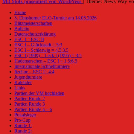
Mit Stolz präsentiert von WordPress
|
Theme: News Way v
Home
5. Elmshorner ELO-Turnier am 14.05.2026
Blitzmeisterschaften
Bulletin
Datenschutzerklärung
ESC I – ESC II
ESC I – Glückstadt = 5:3
ESC I – Schleswig = 4,5:3,5
ESC I (1909) – Leck I (1995) = 3:5
Hademarschen – ESC I = 1,5:6,5
Internationale Schnellturniere
Itzehoe – ESC I= 4:4
Jugendturniere
Kalender
Links
Partien der VM hochladen
Partien Runde 2
Partien Runde 3
Partien Runde 4 – 6
Pokalsieger
Pro-Cup
Runde 1:
Runde 2: