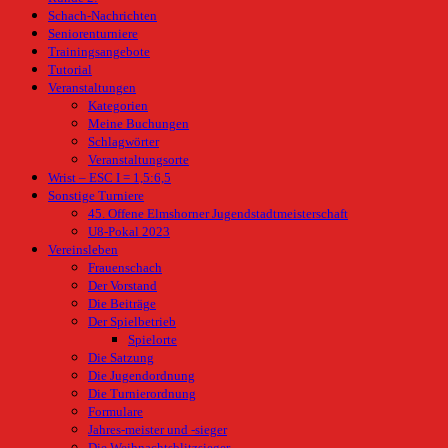
Schach-Nachrichten
Seniorenturniere
Trainingsangebote
Tutorial
Veranstaltungen
Kategorien
Meine Buchungen
Schlagwörter
Veranstaltungsorte
Wrist – ESC I = 1,5:6,5
Sonstige Turniere
45. Offene Elmshorner Jugendstadtmeisterschaft
U8-Pokal 2023
Vereinsleben
Frauenschach
Der Vorstand
Die Beiträge
Der Spielbetrieb
Spielorte
Die Satzung
Die Jugendordnung
Die Turnierordnung
Formulare
Jahres-meister und -sieger