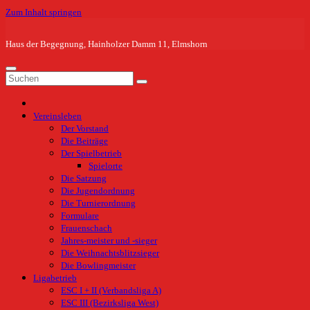
Zum Inhalt springen
Haus der Begegnung, Hainholzer Damm 11, Elmshorn
Vereinsleben
Der Vorstand
Die Beiträge
Der Spielbetrieb
Spielorte
Die Satzung
Die Jugendordnung
Die Turnierordnung
Formulare
Frauenschach
Jahres-meister und -sieger
Die Weihnachtsblitzsieger
Die Bowlingmeister
Ligabetrieb
ESC I + II (Verbandsliga A)
ESC III (Bezirksliga West)