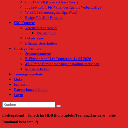
ESC IV – VII (Bezirksklasse West)
Jugend-ESC 1 bis 4 (Landesliga bis Verbandsliga)
W-ESC I (Frauenreginalliga West)
Ewige Tabelle / Einsätze
ESC-Turniere
Vereinsmeisterschaft
VM Vorjahre
Pokalsieger
Blitzmeisterschaften
Sonstige Turniere
Seniorenturniere
5. Elmshorner ELO-Turnier am 14.05.2026
45. Offene Elmshorner Jugendstadtmeisterschaft
Meisterschaften
Trainingsangebote
Links
Impressum
Datenschutzerklärung
Login
Freitagabend – Schach im HDB (Punktspiele, Training,Turniere – bitte
Rundmail beachten!!!)