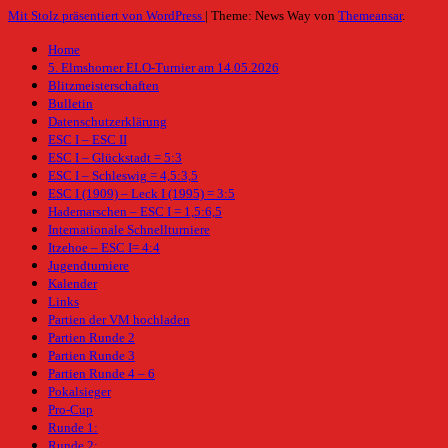
Mit Stolz präsentiert von WordPress
|
Theme: News Way von
Themeansar
.
Home
5. Elmshorner ELO-Turnier am 14.05.2026
Blitzmeisterschaften
Bulletin
Datenschutzerklärung
ESC I – ESC II
ESC I – Glückstadt = 5:3
ESC I – Schleswig = 4,5:3,5
ESC I (1909) – Leck I (1995) = 3:5
Hademarschen – ESC I = 1,5:6,5
Internationale Schnellturniere
Itzehoe – ESC I= 4:4
Jugendturniere
Kalender
Links
Partien der VM hochladen
Partien Runde 2
Partien Runde 3
Partien Runde 4 – 6
Pokalsieger
Pro-Cup
Runde 1:
Runde 2: