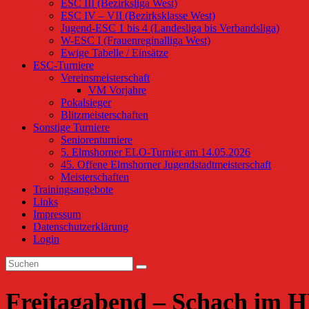
ESC III (Bezirksliga West)
ESC IV – VII (Bezirksklasse West)
Jugend-ESC 1 bis 4 (Landesliga bis Verbandsliga)
W-ESC I (Frauenreginalliga West)
Ewige Tabelle / Einsätze
ESC-Turniere
Vereinsmeisterschaft
VM Vorjahre
Pokalsieger
Blitzmeisterschaften
Sonstige Turniere
Seniorenturniere
5. Elmshorner ELO-Turnier am 14.05.2026
45. Offene Elmshorner Jugendstadtmeisterschaft
Meisterschaften
Trainingsangebote
Links
Impressum
Datenschutzerklärung
Login
Freitagabend – Schach im HD