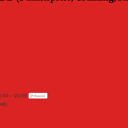
0:00 – 23:00
Repeats
HdB)