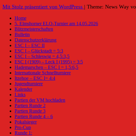
Mit Stolz präsentiert von WordPress
|
Theme: News Way v
Home
5. Elmshorner ELO-Turnier am 14.05.2026
Blitzmeisterschaften
Bulletin
Datenschutzerklärung
ESC I – ESC II
ESC I – Glückstadt = 5:3
ESC I – Schleswig = 4,5:3,5
ESC I (1909) – Leck I (1995) = 3:5
Hademarschen – ESC I = 1,5:6,5
Internationale Schnellturniere
Itzehoe – ESC I= 4:4
Jugendturniere
Kalender
Links
Partien der VM hochladen
Partien Runde 2
Partien Runde 3
Partien Runde 4 – 6
Pokalsieger
Pro-Cup
Runde 1: