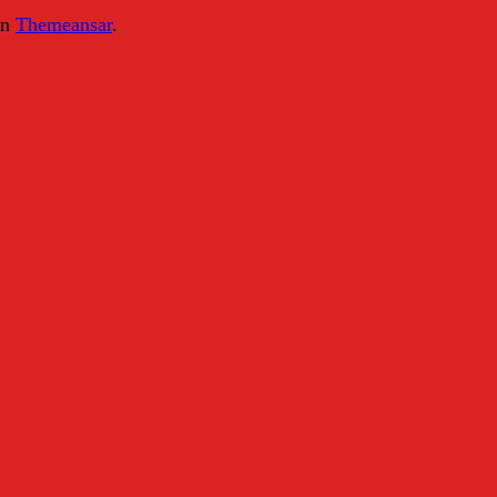
on
Themeansar
.