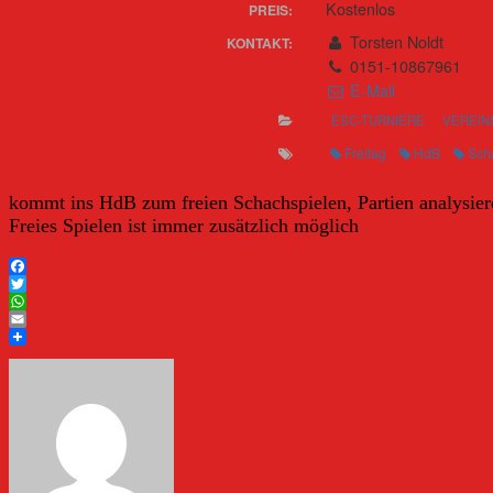
Kostenlos
PREIS:
Torsten Noldt
KONTAKT:
0151-10867961
E-Mail
ESC-TURNIERE
VEREIN
Freitag
HdB
Sch
kommt ins HdB zum freien Schachspielen, Partien analysiere
Freies Spielen ist immer zusätzlich möglich
Facebook
Twitter
WhatsApp
Email