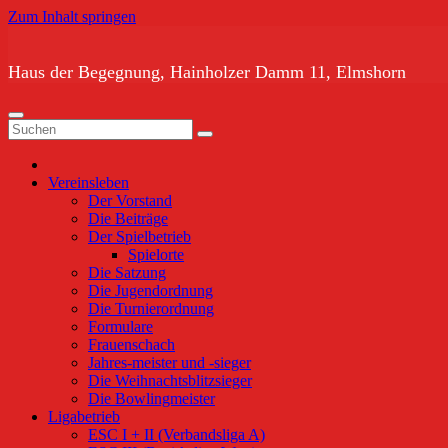
Zum Inhalt springen
Haus der Begegnung, Hainholzer Damm 11, Elmshorn
Vereinsleben
Der Vorstand
Die Beiträge
Der Spielbetrieb
Spielorte
Die Satzung
Die Jugendordnung
Die Turnierordnung
Formulare
Frauenschach
Jahres-meister und -sieger
Die Weihnachtsblitzsieger
Die Bowlingmeister
Ligabetrieb
ESC I + II (Verbandsliga A)