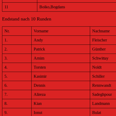
11
Boiko,Bogdans
Endstand nach 10 Runden
Nr.
Vorname
Nachname
1.
Andy
Fleischer
2.
Patrick
Günther
3.
Arnim
Schwittay
4.
Torsten
Noldt
5.
Kasimir
Schiller
6.
Dennis
Rennwandt
7.
Alireza
Sadeghpour
8.
Kian
Landmann
9.
Ionut
Bulat