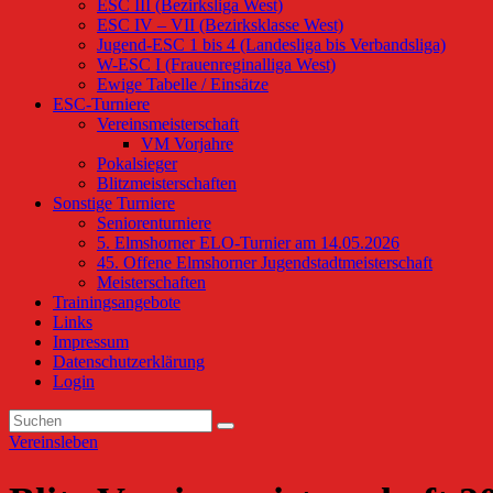
ESC III (Bezirksliga West)
ESC IV – VII (Bezirksklasse West)
Jugend-ESC 1 bis 4 (Landesliga bis Verbandsliga)
W-ESC I (Frauenreginalliga West)
Ewige Tabelle / Einsätze
ESC-Turniere
Vereinsmeisterschaft
VM Vorjahre
Pokalsieger
Blitzmeisterschaften
Sonstige Turniere
Seniorenturniere
5. Elmshorner ELO-Turnier am 14.05.2026
45. Offene Elmshorner Jugendstadtmeisterschaft
Meisterschaften
Trainingsangebote
Links
Impressum
Datenschutzerklärung
Login
Vereinsleben