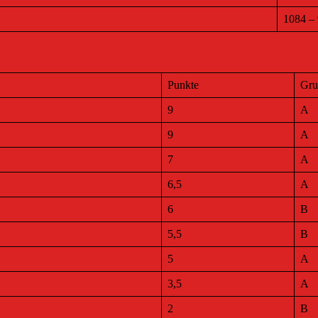
1084 – 
Punkte
Gru
9
A
9
A
7
A
6,5
A
6
B
5,5
B
5
A
3,5
A
2
B