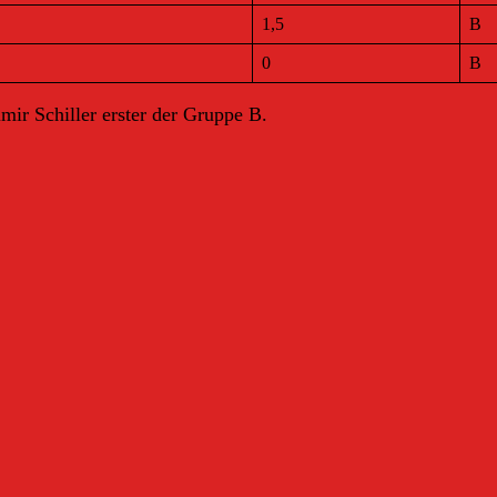
1,5
B
0
B
mir Schiller erster der Gruppe B.