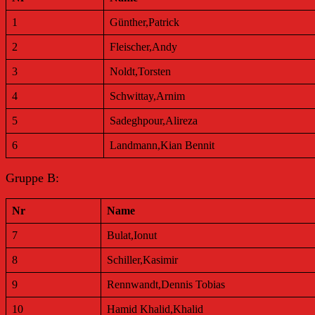
1
Günther,Patrick
2
Fleischer,Andy
3
Noldt,Torsten
4
Schwittay,Arnim
5
Sadeghpour,Alireza
6
Landmann,Kian Bennit
Gruppe B:
Nr
Name
7
Bulat,Ionut
8
Schiller,Kasimir
9
Rennwandt,Dennis Tobias
10
Hamid Khalid,Khalid