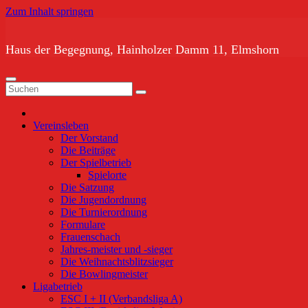
Zum Inhalt springen
Haus der Begegnung, Hainholzer Damm 11, Elmshorn
Vereinsleben
Der Vorstand
Die Beiträge
Der Spielbetrieb
Spielorte
Die Satzung
Die Jugendordnung
Die Turnierordnung
Formulare
Frauenschach
Jahres-meister und -sieger
Die Weihnachtsblitzsieger
Die Bowlingmeister
Ligabetrieb
ESC I + II (Verbandsliga A)