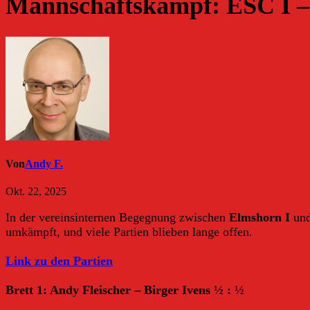
Mannschaftskampf: ESC I – E
Von
Andy F.
Okt. 22, 2025
In der vereinsinternen Begegnung zwischen
Elmshorn I
un
umkämpft, und viele Partien blieben lange offen.
Link zu den Partien
Brett 1: Andy Fleischer – Birger Ivens ½ : ½