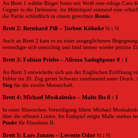
An Brett 1 wählte Birger Ivens mit Weiß eine ruhige Caro-K
Gegner in die Defensive. Im Mittelspiel entstand eine scha
die Partie schließlich in einem gerechten
Remis
.
Brett 2: Bernhard Pill – Torben Köhnke ½ : ½
Auch an Brett 2 kam es zu einer ausgeglichenen Begegnung.
verteidigte sich umsichtig und fand immer wieder präzise 
Brett 3: Fabian Priebe – Alireza Sadeghpour 0 : 1
An Brett 3 entwickelte sich aus der Englischen Eröffnung e
Fehler im 20. Zug geriet Schwarz zunehmend unter Druck. Al
Sieg
für die zweite Mannschaft.
Brett 4: Michael Moskalenko – Malte Ibs 0 : 1
In einer Slawischen Verteidigung führte Michael Moskalenk
über die offenen Linien. Im Endspiel zeigte Malte starkes
Punkt
für Elmshorn II.
Brett 5: Lars Janzen – Levente Odor ½ : ½