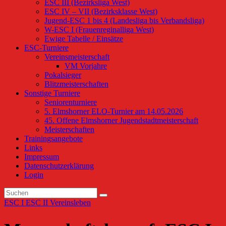
ESC III (Bezirksliga West)
ESC IV – VII (Bezirksklasse West)
Jugend-ESC 1 bis 4 (Landesliga bis Verbandsliga)
W-ESC I (Frauenreginalliga West)
Ewige Tabelle / Einsätze
ESC-Turniere
Vereinsmeisterschaft
VM Vorjahre
Pokalsieger
Blitzmeisterschaften
Sonstige Turniere
Seniorenturniere
5. Elmshorner ELO-Turnier am 14.05.2026
45. Offene Elmshorner Jugendstadtmeisterschaft
Meisterschaften
Trainingsangebote
Links
Impressum
Datenschutzerklärung
Login
ESC I
ESC II
Vereinsleben