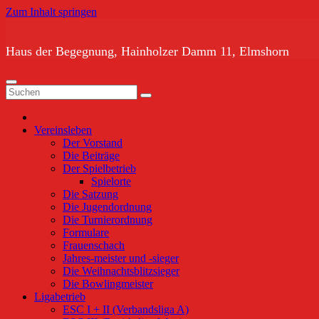
Zum Inhalt springen
Haus der Begegnung, Hainholzer Damm 11, Elmshorn
Vereinsleben
Der Vorstand
Die Beiträge
Der Spielbetrieb
Spielorte
Die Satzung
Die Jugendordnung
Die Turnierordnung
Formulare
Frauenschach
Jahres-meister und -sieger
Die Weihnachtsblitzsieger
Die Bowlingmeister
Ligabetrieb
ESC I + II (Verbandsliga A)