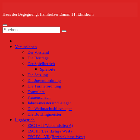
Zum
Inhalt
springen
Haus der Begegnung, Hainholzer Damm 11, Elmshorn
Vereinsleben
Der Vorstand
Die Beiträge
Der Spielbetrieb
Spielorte
Die Satzung
Die Jugendordnung
Die Turnierordnung
Formulare
Frauenschach
Jahres-meister und -sieger
Die Weihnachtsblitzsieger
Die Bowlingmeister
Ligabetrieb
ESC I + II (Verbandsliga A)
ESC III (Bezirksliga West)
ESC IV – VII (Bezirksklasse West)