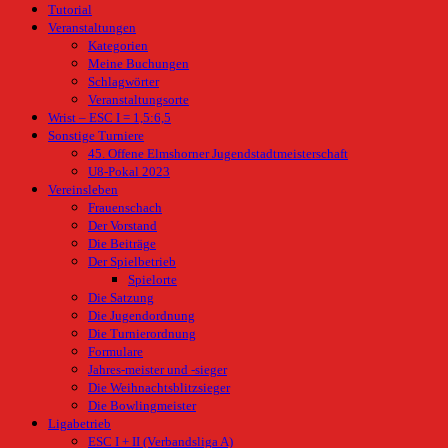
Tutorial
Veranstaltungen
Kategorien
Meine Buchungen
Schlagwörter
Veranstaltungsorte
Wrist – ESC I = 1,5:6,5
Sonstige Turniere
45. Offene Elmshorner Jugendstadtmeisterschaft
U8-Pokal 2023
Vereinsleben
Frauenschach
Der Vorstand
Die Beiträge
Der Spielbetrieb
Spielorte
Die Satzung
Die Jugendordnung
Die Turnierordnung
Formulare
Jahres-meister und -sieger
Die Weihnachtsblitzsieger
Die Bowlingmeister
Ligabetrieb
ESC I + II (Verbandsliga A)