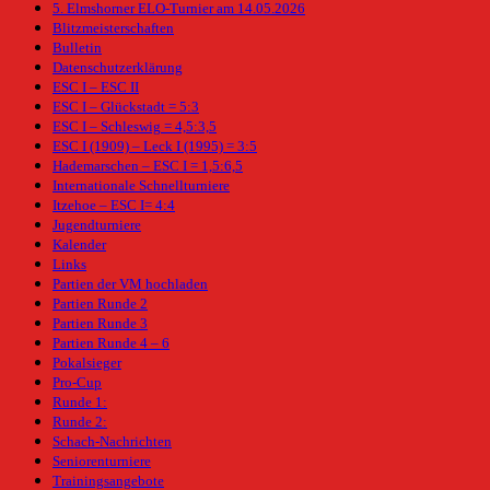
5. Elmshorner ELO-Turnier am 14.05.2026
Blitzmeisterschaften
Bulletin
Datenschutzerklärung
ESC I – ESC II
ESC I – Glückstadt = 5:3
ESC I – Schleswig = 4,5:3,5
ESC I (1909) – Leck I (1995) = 3:5
Hademarschen – ESC I = 1,5:6,5
Internationale Schnellturniere
Itzehoe – ESC I= 4:4
Jugendturniere
Kalender
Links
Partien der VM hochladen
Partien Runde 2
Partien Runde 3
Partien Runde 4 – 6
Pokalsieger
Pro-Cup
Runde 1:
Runde 2:
Schach-Nachrichten
Seniorenturniere
Trainingsangebote