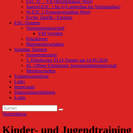
ESC IV – VII (Bezirksklasse West)
Jugend-ESC 1 bis 4 (Landesliga bis Verbandsliga)
W-ESC I (Frauenreginalliga West)
Ewige Tabelle / Einsätze
ESC-Turniere
Vereinsmeisterschaft
VM Vorjahre
Pokalsieger
Blitzmeisterschaften
Sonstige Turniere
Seniorenturniere
5. Elmshorner ELO-Turnier am 14.05.2026
45. Offene Elmshorner Jugendstadtmeisterschaft
Meisterschaften
Trainingsangebote
Links
Impressum
Datenschutzerklärung
Login
Vereinsleben
Kinder- und Jugendtraining