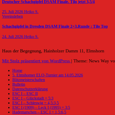
Deutscher Schachgipfel DSAM Finale. Tilo jetzt 3,5/4
25. Juli 2026
Heiko S.
Vereinsleben
Schachgipfel in Dresden DSAM Finale 2+3.Runde : Tilo Top
24. Juli 2026
Heiko S.
Haus der Begegnung, Hainholzer Damm 11, Elmshorn
Mit Stolz präsentiert von WordPress
|
Theme: News Way v
Home
5. Elmshorner ELO-Turnier am 14.05.2026
Blitzmeisterschaften
Bulletin
Datenschutzerklärung
ESC I – ESC II
ESC I – Glückstadt = 5:3
ESC I – Schleswig = 4,5:3,5
ESC I (1909) – Leck I (1995) = 3:5
Hademarschen – ESC I = 1,5:6,5