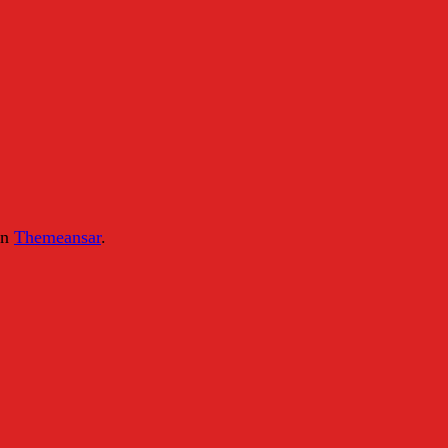
on
Themeansar
.