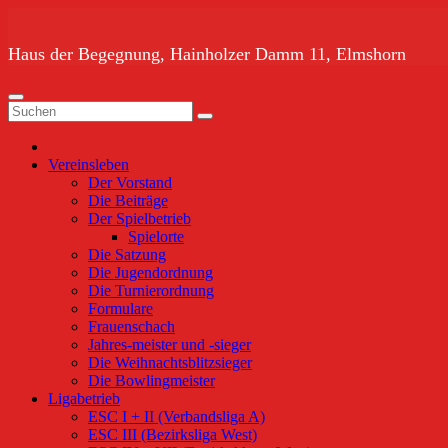
Zum
Inhalt
springen
Haus der Begegnung, Hainholzer Damm 11, Elmshorn
Vereinsleben
Der Vorstand
Die Beiträge
Der Spielbetrieb
Spielorte
Die Satzung
Die Jugendordnung
Die Turnierordnung
Formulare
Frauenschach
Jahres-meister und -sieger
Die Weihnachtsblitzsieger
Die Bowlingmeister
Ligabetrieb
ESC I + II (Verbandsliga A)
ESC III (Bezirksliga West)