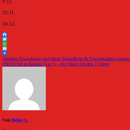
9.11.
23.11.
14.12.
Facebook
Twitter
WhatsApp
Email
Beitragsnavigation
Training Erwachsene und ältere Jugendliche & Frauentraining morg
OSEM SH in Büsum (Tag 1) – der Mann mit den 2 Uhren
Von
Heiko S.