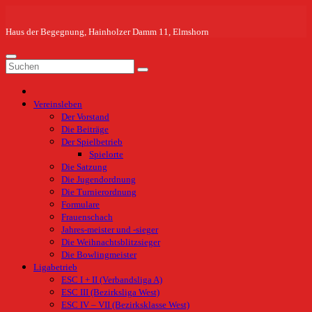
Zum
Inhalt
springen
Haus der Begegnung, Hainholzer Damm 11, Elmshorn
Vereinsleben
Der Vorstand
Die Beiträge
Der Spielbetrieb
Spielorte
Die Satzung
Die Jugendordnung
Die Turnierordnung
Formulare
Frauenschach
Jahres-meister und -sieger
Die Weihnachtsblitzsieger
Die Bowlingmeister
Ligabetrieb
ESC I + II (Verbandsliga A)
ESC III (Bezirksliga West)
ESC IV – VII (Bezirksklasse West)