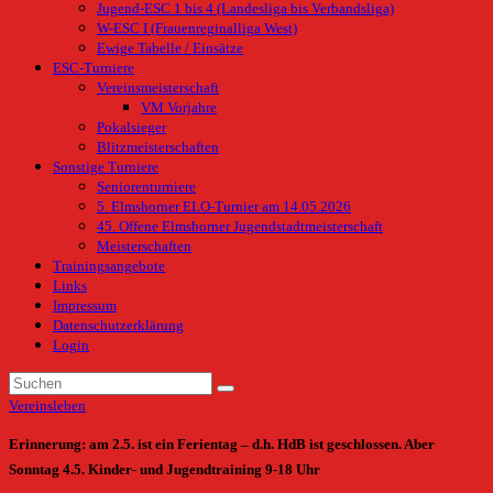
Jugend-ESC 1 bis 4 (Landesliga bis Verbandsliga)
W-ESC I (Frauenreginalliga West)
Ewige Tabelle / Einsätze
ESC-Turniere
Vereinsmeisterschaft
VM Vorjahre
Pokalsieger
Blitzmeisterschaften
Sonstige Turniere
Seniorenturniere
5. Elmshorner ELO-Turnier am 14.05.2026
45. Offene Elmshorner Jugendstadtmeisterschaft
Meisterschaften
Trainingsangebote
Links
Impressum
Datenschutzerklärung
Login
Vereinsleben
Erinnerung: am 2.5. ist ein Ferientag – d.h. HdB ist geschlossen. Aber
Sonntag 4.5. Kinder- und Jugendtraining 9-18 Uhr