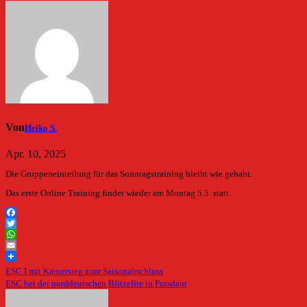
Von
Heiko S.
Apr. 10, 2025
Die Gruppeneinteilung für das Sonntagstraining bleibt wie gehabt.
Das erste Online Training findet wieder am Montag 5.5. statt.
Facebook
Twitter
WhatsApp
Email
Beitragsnavigation
ESC I mit Kantersieg zum Saisonabschluss
ESC bei der norddeutschen Blitzelite in Potsdam