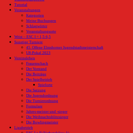
Tutorial
Veranstaltungen
Kategorien
Meine Buchungen
Schlagwörter
Veranstaltungsorte
Wrist – ESC I = 1,5:6,5
Sonstige Turniere
45. Offene Elmshorner Jugendstadtmeisterschaft
U8-Pokal 2023
Vereinsleben
Frauenschach
Der Vorstand
Die Beiträge
Der Spielbetrieb
Spielorte
Die Satzung
Die Jugendordnung
Die Turnierordnung
Formulare
Jahres-meister und -sieger
Die Weihnachtsblitzsieger
Die Bowlingmeister
Ligabetrieb
ESC I + II (Verbandsliga A)