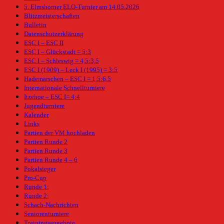
5. Elmshorner ELO-Turnier am 14.05.2026
Blitzmeisterschaften
Bulletin
Datenschutzerklärung
ESC I – ESC II
ESC I – Glückstadt = 5:3
ESC I – Schleswig = 4,5:3,5
ESC I (1909) – Leck I (1995) = 3:5
Hademarschen – ESC I = 1,5:6,5
Internationale Schnellturniere
Itzehoe – ESC I= 4:4
Jugendturniere
Kalender
Links
Partien der VM hochladen
Partien Runde 2
Partien Runde 3
Partien Runde 4 – 6
Pokalsieger
Pro-Cup
Runde 1:
Runde 2:
Schach-Nachrichten
Seniorenturniere
Trainingsangebote