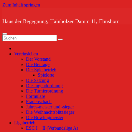
Zum Inhalt springen
Haus der Begegnung, Hainholzer Damm 11, Elmshorn
Vereinsleben
Der Vorstand
Die Beiträge
Der Spielbetrieb
Spielorte
Die Satzung
Die Jugendordnung
Die Turnierordnung
Formulare
Frauenschach
Jahres-meister und -sieger
Die Weihnachtsblitzsieger
Die Bowlingmeister
Ligabetrieb
ESC I + II (Verbandsliga A)