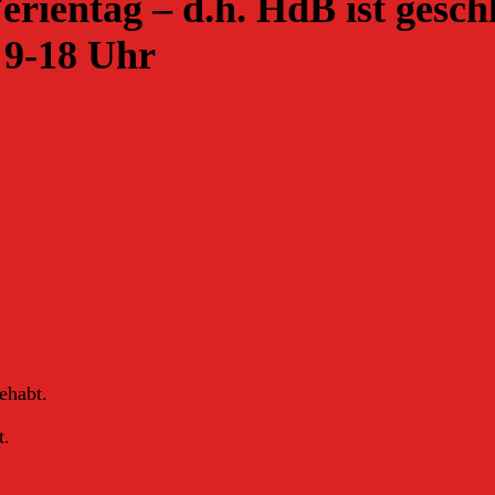
Ferientag – d.h. HdB ist gesch
 9-18 Uhr
ehabt.
t.