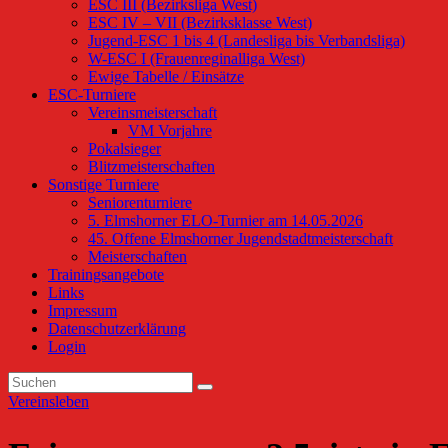
ESC III (Bezirksliga West)
ESC IV – VII (Bezirksklasse West)
Jugend-ESC 1 bis 4 (Landesliga bis Verbandsliga)
W-ESC I (Frauenreginalliga West)
Ewige Tabelle / Einsätze
ESC-Turniere
Vereinsmeisterschaft
VM Vorjahre
Pokalsieger
Blitzmeisterschaften
Sonstige Turniere
Seniorenturniere
5. Elmshorner ELO-Turnier am 14.05.2026
45. Offene Elmshorner Jugendstadtmeisterschaft
Meisterschaften
Trainingsangebote
Links
Impressum
Datenschutzerklärung
Login
Vereinsleben