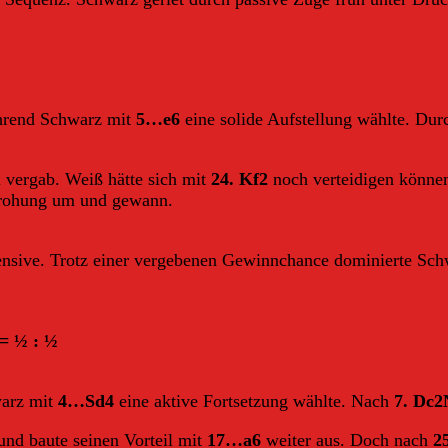
ährend Schwarz mit
5…e6
eine solide Aufstellung wählte. Du
l vergab. Weiß hätte sich mit
24. Kf2
noch verteidigen könne
drohung um und gewann.
ensive. Trotz einer vergebenen Gewinnchance dominierte Schw
 = ½ : ½
arz mit
4…Sd4
eine aktive Fortsetzung wählte. Nach
7. Dc2
nd baute seinen Vorteil mit
17…a6
weiter aus. Doch nach
2