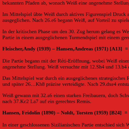
bekannten Pfaden ab, wonach Weiß eine angenehme Stellung
Im Mittelspiel übte Weiß durch aktives Figurenspiel Druck 
ausgeglichen. Nach 26.e6 begann Weiß, auf Vorteil zu spiel
In der kritischen Phase um den 30. Zug herum gelang es Weiß
Partie in einem ausgeglichenen Turmendspiel mit einem ge
Fleischer,Andy (1939) – Hansen,Andreas (1971) [A13] =
Die Partie begann mit der Réti-Eröffnung, wobei Weiß eine
angenehme Stellung. Weiß versuchte mit 12.Sh4 und 13.b4
Das Mittelspiel war durch ein ausgeglichenes strategisch
und später 26…Kh8 präzise verteidigte. Nach 29.dxe4 entsta
Weiß gewann mit 32.a6 einen starken Freibauern, doch Schwar
nach 37.Kc2 La7 auf ein gerechtes Remis.
Hansen, Fridolin (1890) – Noldt, Torsten (1959) [B24] =
In einer geschlossenen Sizilianischen Partie entschied sich