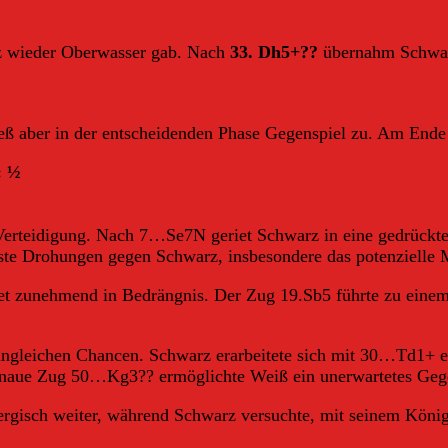
z wieder Oberwasser gab. Nach
33. Dh5+??
übernahm Schwarz
eß aber in der entscheidenden Phase Gegenspiel zu. Am Ende 
: ½
-Verteidigung. Nach 7…Se7N geriet Schwarz in eine gedrückt
ste Drohungen gegen Schwarz, insbesondere das potenzielle M
iet zunehmend in Bedrängnis. Der Zug 19.Sb5 führte zu eine
ngleichen Chancen. Schwarz erarbeitete sich mit 30…Td1+ ein
naue Zug 50…Kg3?? ermöglichte Weiß ein unerwartetes Gege
rgisch weiter, während Schwarz versuchte, mit seinem König