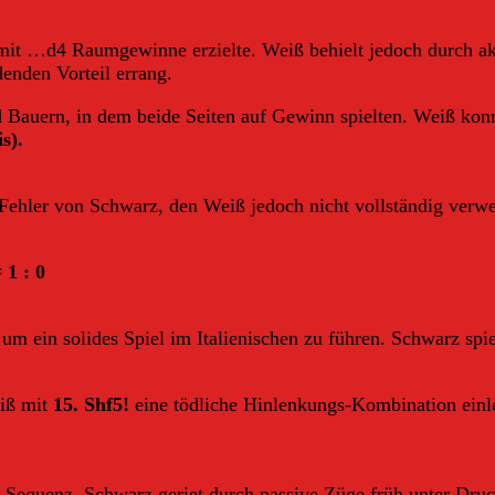
 mit …d4 Raumgewinne erzielte. Weiß behielt jedoch durch ak
nden Vorteil errang.
 Bauern, in dem beide Seiten auf Gewinn spielten. Weiß konn
s).
 Fehler von Schwarz, den Weiß jedoch nicht vollständig ver
 1 : 0
 um ein solides Spiel im Italienischen zu führen. Schwarz spi
iß mit
15. Shf5!
eine tödliche Hinlenkungs-Kombination einlei
e Sequenz. Schwarz geriet durch passive Züge früh unter Druc