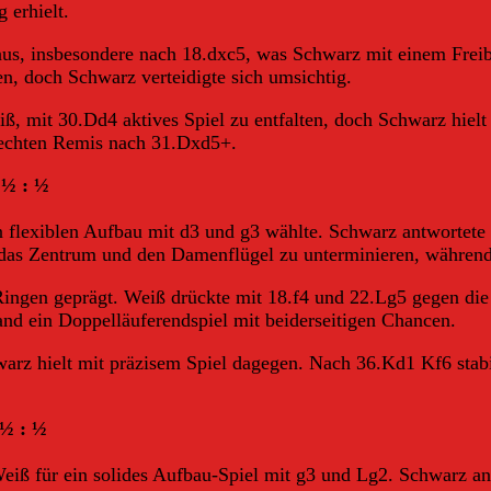
 erhielt.
aus, insbesondere nach 18.dxc5, was Schwarz mit einem Freib
en, doch Schwarz verteidigte sich umsichtig.
, mit 30.Dd4 aktives Spiel zu entfalten, doch Schwarz hielt 
rechten Remis nach 31.Dxd5+.
 ½ : ½
n flexiblen Aufbau mit d3 und g3 wählte. Schwarz antwortet
 das Zentrum und den Damenflügel zu unterminieren, währe
es Ringen geprägt. Weiß drückte mit 18.f4 und 22.Lg5 gegen
nd ein Doppelläuferendspiel mit beiderseitigen Chancen.
z hielt mit präzisem Spiel dagegen. Nach 36.Kd1 Kf6 stabilis
 ½ : ½
 Weiß für ein solides Aufbau-Spiel mit g3 und Lg2. Schwarz an