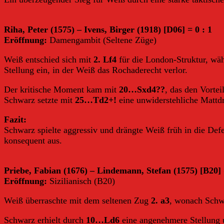
Riha, Peter (1575) – Ivens, Birger (1918) [D06] = 0 : 1
Eröffnung:
Damengambit (Seltene Züge)
Weiß entschied sich mit
2. Lf4
für die London-Struktur, w
Stellung ein, in der Weiß das Rochaderecht verlor.
Der kritische Moment kam mit
20…Sxd4??
, das den Vortei
Schwarz setzte mit
25…Td2+!
eine unwiderstehliche Matt
Fazit:
Schwarz spielte aggressiv und drängte Weiß früh in die Def
konsequent aus.
Priebe, Fabian (1676) – Lindemann, Stefan (1575) [B20]
Eröffnung:
Sizilianisch (B20)
Weiß überraschte mit dem seltenen Zug
2. a3
, wonach Schw
Schwarz erhielt durch
10…Ld6
eine angenehmere Stellung u