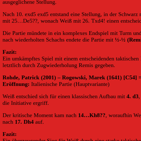
ausgeglichene Stellung.
Nach 10. exd5 exd5 entstand eine Stellung, in der Schwarz
mit 25…De5??, wonach Weiß mit 26. Txd4! einen entscheide
Die Partie mündete in ein komplexes Endspiel mit Turm und
nach wiederholten Schachs endete die Partie mit
½-½ (Remi
Fazit:
Ein umkämpftes Spiel mit einem entscheidenden taktischen
letztlich durch Zugwiederholung Remis gegeben.
Rohde, Patrick (2001) – Rogowski, Marek (1641) [C54] =
Eröffnung:
Italienische Partie (Hauptvariante)
Weiß entschied sich für einen klassischen Aufbau mit
4. d3
,
die Initiative ergriff.
Der kritische Moment kam nach
14…Kh8??
, woraufhin We
nach
17. Dh4
auf.
Fazit:
Ein überzeugender Sieg für Weiß durch eine starke taktisch