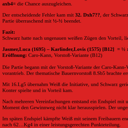
axb4=
die Chance auszugleichen.
Der entscheidende Fehler kam mit
32. Dxh7??
, der Schwar
Partie überraschend mit
½-½
beendet.
Fazit:
Schwarz hatte nach ungenauen weißen Zügen den Vorteil, li
Jasmer,Luca (1695) – Karlinder,Lovis (1575) [B12]
= ½ 
Eröffnung:
Caro-Kann, Vorstoß-Variante (B12)
Die Partie begann mit der Vorstoß-Variante der Caro-Kann
vorantrieb. Der thematische Bauernvorstoß 8.Sb5 brachte er
Mit 16.Lg5 übernahm Weiß die Initiative, und Schwarz ger
Konter spielte und in Vorteil kam.
Nach mehreren Vereinfachungen entstand ein Endspiel mit u
Moment den Gewinnweg nicht klar herausspielen. Der unge
Im späten Endspiel kämpfte Weiß mit seinem Freibauern ene
nach 62…Kg4 in einer leistungsgerechten Punkteteilung.