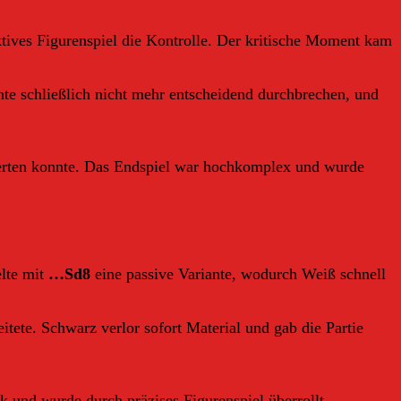
tives Figurenspiel die Kontrolle. Der kritische Moment kam
te schließlich nicht mehr entscheidend durchbrechen, und
werten konnte. Das Endspiel war hochkomplex und wurde
elte mit
…Sd8
eine passive Variante, wodurch Weiß schnell
tete. Schwarz verlor sofort Material und gab die Partie
k und wurde durch präzises Figurenspiel überrollt.