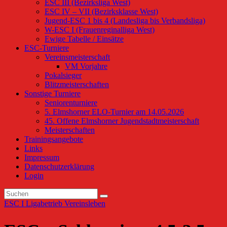
ESC III (Bezirksliga West)
ESC IV – VII (Bezirksklasse West)
Jugend-ESC 1 bis 4 (Landesliga bis Verbandsliga)
W-ESC I (Frauenreginalliga West)
Ewige Tabelle / Einsätze
ESC-Turniere
Vereinsmeisterschaft
VM Vorjahre
Pokalsieger
Blitzmeisterschaften
Sonstige Turniere
Seniorenturniere
5. Elmshorner ELO-Turnier am 14.05.2026
45. Offene Elmshorner Jugendstadtmeisterschaft
Meisterschaften
Trainingsangebote
Links
Impressum
Datenschutzerklärung
Login
ESC I
Ligabetrieb
Vereinsleben