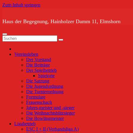
Zum Inhalt springen
Haus der Begegnung, Hainholzer Damm 11, Elmshorn
Vereinsleben
Der Vorstand
Die Beiträge
Der Spielbetrieb
Spielorte
Die Satzung
Die Jugendordnung
Die Turnierordnung
Formulare
Frauenschach
Jahres-meister und -sieger
Die Weihnachtsblitzsieger
Die Bowlingmeister
Ligabetrieb
ESC I + II (Verbandsliga A)