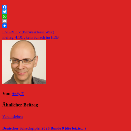
Facebook
Twitter
WhatsApp
Email
Beitragsnavigation
ESC-IV + V (Bezirksklasse West)
Freitag, 4.10. , kein Schach im HDB
Von
Andy F.
Ähnlicher Beitrag
Vereinsleben
Deutscher Schachgipfel 2026 Runde 9 (die letzte…)