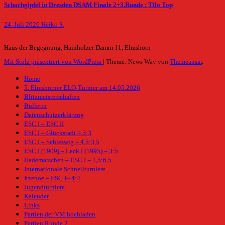
Schachgipfel in Dresden DSAM Finale 2+3.Runde : Tilo Top
24. Juli 2026
Heiko S.
Haus der Begegnung, Hainholzer Damm 11, Elmshorn
Mit Stolz präsentiert von WordPress
|
Theme: News Way von
Themeansar
.
Home
5. Elmshorner ELO-Turnier am 14.05.2026
Blitzmeisterschaften
Bulletin
Datenschutzerklärung
ESC I – ESC II
ESC I – Glückstadt = 5:3
ESC I – Schleswig = 4,5:3,5
ESC I (1909) – Leck I (1995) = 3:5
Hademarschen – ESC I = 1,5:6,5
Internationale Schnellturniere
Itzehoe – ESC I= 4:4
Jugendturniere
Kalender
Links
Partien der VM hochladen
Partien Runde 2