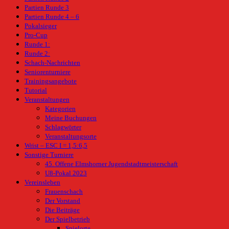
Partien Runde 3
Partien Runde 4 – 6
Pokalsieger
Pro-Cup
Runde 1:
Runde 2:
Schach-Nachrichten
Seniorenturniere
Trainingsangebote
Tutorial
Veranstaltungen
Kategorien
Meine Buchungen
Schlagwörter
Veranstaltungsorte
Wrist – ESC I = 1,5:6,5
Sonstige Turniere
45. Offene Elmshorner Jugendstadtmeisterschaft
U8-Pokal 2023
Vereinsleben
Frauenschach
Der Vorstand
Die Beiträge
Der Spielbetrieb
Spielorte