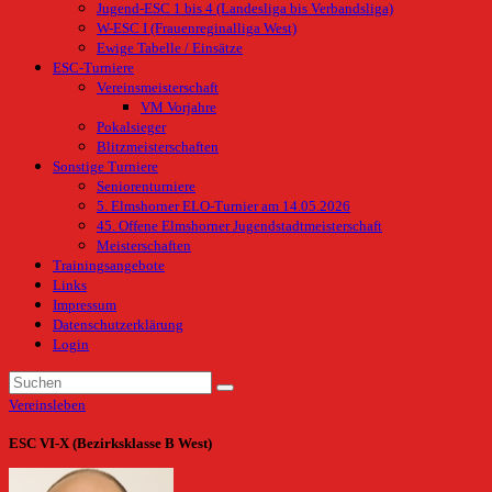
Jugend-ESC 1 bis 4 (Landesliga bis Verbandsliga)
W-ESC I (Frauenreginalliga West)
Ewige Tabelle / Einsätze
ESC-Turniere
Vereinsmeisterschaft
VM Vorjahre
Pokalsieger
Blitzmeisterschaften
Sonstige Turniere
Seniorenturniere
5. Elmshorner ELO-Turnier am 14.05.2026
45. Offene Elmshorner Jugendstadtmeisterschaft
Meisterschaften
Trainingsangebote
Links
Impressum
Datenschutzerklärung
Login
Vereinsleben
ESC VI-X (Bezirksklasse B West)