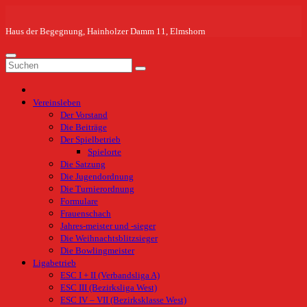
Zum
Inhalt
springen
Haus der Begegnung, Hainholzer Damm 11, Elmshorn
Vereinsleben
Der Vorstand
Die Beiträge
Der Spielbetrieb
Spielorte
Die Satzung
Die Jugendordnung
Die Turnierordnung
Formulare
Frauenschach
Jahres-meister und -sieger
Die Weihnachtsblitzsieger
Die Bowlingmeister
Ligabetrieb
ESC I + II (Verbandsliga A)
ESC III (Bezirksliga West)
ESC IV – VII (Bezirksklasse West)