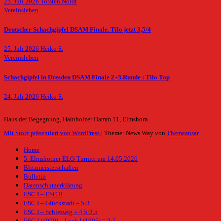
25. Juli 2026
Torsten Noldt
Vereinsleben
Deutscher Schachgipfel DSAM Finale. Tilo jetzt 3,5/4
25. Juli 2026
Heiko S.
Vereinsleben
Schachgipfel in Dresden DSAM Finale 2+3.Runde : Tilo Top
24. Juli 2026
Heiko S.
Haus der Begegnung, Hainholzer Damm 11, Elmshorn
Mit Stolz präsentiert von WordPress
|
Theme: News Way von
Themeansar
.
Home
5. Elmshorner ELO-Turnier am 14.05.2026
Blitzmeisterschaften
Bulletin
Datenschutzerklärung
ESC I – ESC II
ESC I – Glückstadt = 5:3
ESC I – Schleswig = 4,5:3,5
ESC I (1909) – Leck I (1995) = 3:5