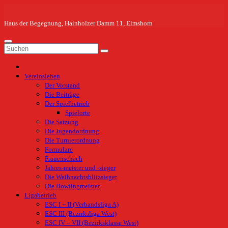
Zum
Inhalt
springen
Haus der Begegnung, Hainholzer Damm 11, Elmshorn
Vereinsleben
Der Vorstand
Die Beiträge
Der Spielbetrieb
Spielorte
Die Satzung
Die Jugendordnung
Die Turnierordnung
Formulare
Frauenschach
Jahres-meister und -sieger
Die Weihnachtsblitzsieger
Die Bowlingmeister
Ligabetrieb
ESC I + II (Verbandsliga A)
ESC III (Bezirksliga West)
ESC IV – VII (Bezirksklasse West)