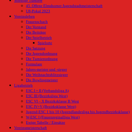
Sonstige Turniere
45. Offene Elmshorner Jugendstadtmeisterschaft
U8-Pokal 2023
Vereinsleben
Frauenschach
Der Vorstand
Die Beiträge
Der Spielbetrieb
Spielorte
Die Satzung
Die Jugendordnung
Die Turnierordnung
Formulare
Jahres-meister und -sieger
Die Weihnachtsblitzsieger
Die Bowlingmeister
Ligabetrieb
ESC I + II (Verbandsliga A)
ESC III (Bezirksliga West)
ESC VI – X Bezirksklasse B West
ESC IV+V (Bezirksklasse West)
Jugend-ESC 1 bis 10 (Jugendlandesliga bis Jugendbezirksklasse)
W-ESC I (Frauenreginalliga West)
Ewige Tabelle / Einsätze
Vereinsmeisterschaft