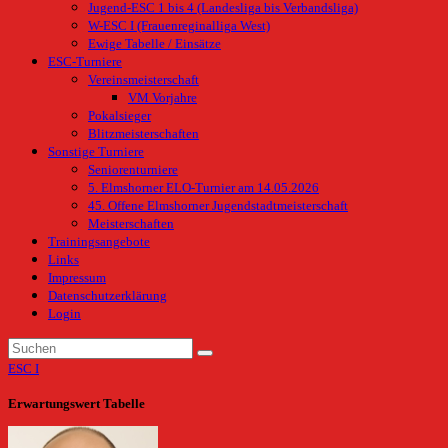
Jugend-ESC 1 bis 4 (Landesliga bis Verbandsliga)
W-ESC I (Frauenreginalliga West)
Ewige Tabelle / Einsätze
ESC-Turniere
Vereinsmeisterschaft
VM Vorjahre
Pokalsieger
Blitzmeisterschaften
Sonstige Turniere
Seniorenturniere
5. Elmshorner ELO-Turnier am 14.05.2026
45. Offene Elmshorner Jugendstadtmeisterschaft
Meisterschaften
Trainingsangebote
Links
Impressum
Datenschutzerklärung
Login
ESC I
Erwartungswert Tabelle