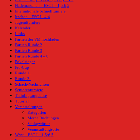
Hademarschen – ESC I = 1,5:6,5
Internationale Schnellturniere
Itzehoe – ESC I= 4:4
Jugendturniere
Kalender
Links
Partien der VM hochladen
Partien Runde 2
Partien Runde 3
Partien Runde 4 – 6
Pokalsieger
Pro-Cup
Runde 1:
Runde 2:
Schach-Nachrichten
Seniorenturniere
Trainingsangebote
Tutorial
Veranstaltungen
Kategorien
Meine Buchungen
Schlagwörter
Veranstaltungsorte
Wrist – ESC I = 1,5:6,5