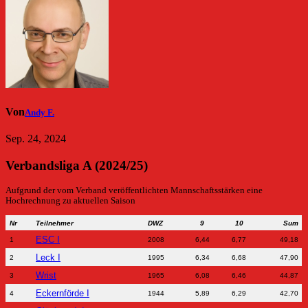
Von
Andy F.
Sep. 24, 2024
Verbandsliga A (2024/25)
Aufgrund der vom Verband veröffentlichten Mannschaftsstärken eine
Hochrechnung zu aktuellen Saison
Nr
Teilnehmer
DWZ
9
10
Sum
ESC I
1
2008
6,44
6,77
49,18
Leck I
2
1995
6,34
6,68
47,90
Wrist
3
1965
6,08
6,46
44,87
Eckernförde I
4
1944
5,89
6,29
42,70