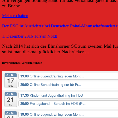
Am vergangen Sonntag stand für das Verbandsligateam das 
zu Buche.
Meisterschaften
Der ESC ist Ausrichter bei Deutscher Pokal-Mannschaftsmeister
1. Dezember 2016
Torsten Noldt
Nach 2014 hat sich der Elmshorner SC zum zweiten Mal für 
so ist man diesmal glücklicher Nachrücker.…
Bevorstehende Veranstaltungen
AUG.
19:00
Online Jugendtraining jeden Mont...
17
20:00
Online Schachtraining nur für Fr...
Mo.
AUG.
17:30
Kinder- und Jugendtraining im HDB
21
20:00
Freitagabend – Schach im HDB (Pu...
Fr.
AUG.
19:00
Online Jugendtraining jeden Mont...