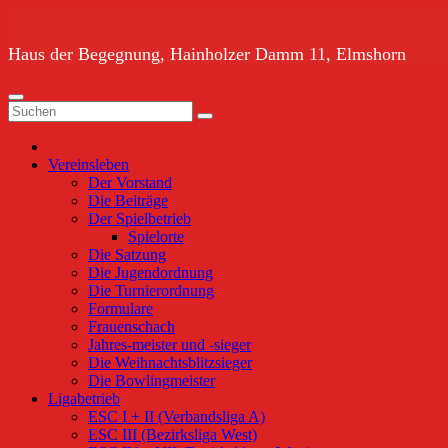
Zum
Inhalt
springen
Haus der Begegnung, Hainholzer Damm 11, Elmshorn
Vereinsleben
Der Vorstand
Die Beiträge
Der Spielbetrieb
Spielorte
Die Satzung
Die Jugendordnung
Die Turnierordnung
Formulare
Frauenschach
Jahres-meister und -sieger
Die Weihnachtsblitzsieger
Die Bowlingmeister
Ligabetrieb
ESC I + II (Verbandsliga A)
ESC III (Bezirksliga West)