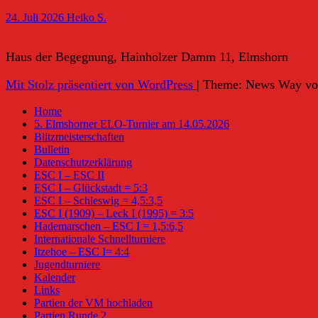
24. Juli 2026
Heiko S.
Haus der Begegnung, Hainholzer Damm 11, Elmshorn
Mit Stolz präsentiert von WordPress
|
Theme: News Way v
Home
5. Elmshorner ELO-Turnier am 14.05.2026
Blitzmeisterschaften
Bulletin
Datenschutzerklärung
ESC I – ESC II
ESC I – Glückstadt = 5:3
ESC I – Schleswig = 4,5:3,5
ESC I (1909) – Leck I (1995) = 3:5
Hademarschen – ESC I = 1,5:6,5
Internationale Schnellturniere
Itzehoe – ESC I= 4:4
Jugendturniere
Kalender
Links
Partien der VM hochladen
Partien Runde 2