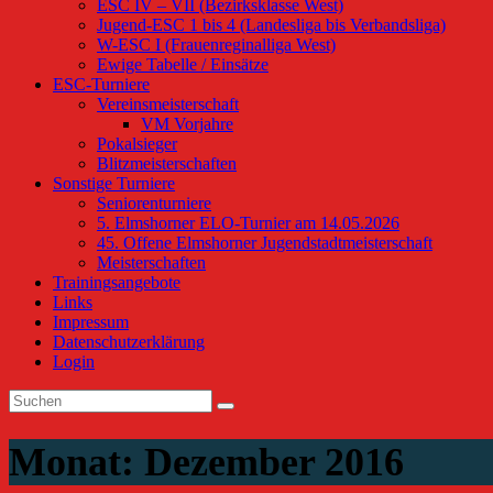
ESC IV – VII (Bezirksklasse West)
Jugend-ESC 1 bis 4 (Landesliga bis Verbandsliga)
W-ESC I (Frauenreginalliga West)
Ewige Tabelle / Einsätze
ESC-Turniere
Vereinsmeisterschaft
VM Vorjahre
Pokalsieger
Blitzmeisterschaften
Sonstige Turniere
Seniorenturniere
5. Elmshorner ELO-Turnier am 14.05.2026
45. Offene Elmshorner Jugendstadtmeisterschaft
Meisterschaften
Trainingsangebote
Links
Impressum
Datenschutzerklärung
Login
Monat:
Dezember 2016