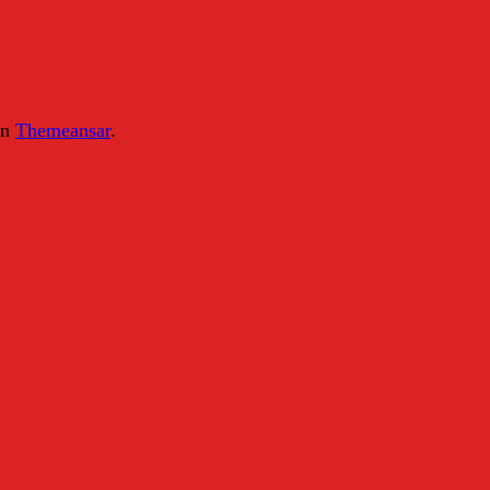
on
Themeansar
.