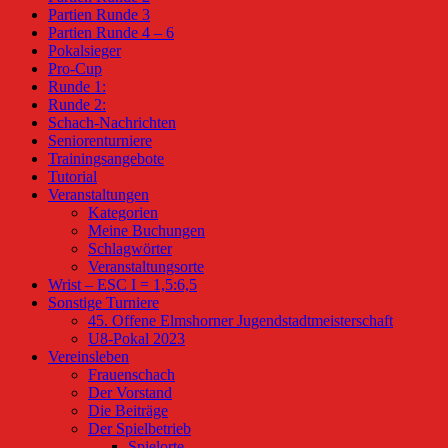
Partien Runde 3
Partien Runde 4 – 6
Pokalsieger
Pro-Cup
Runde 1:
Runde 2:
Schach-Nachrichten
Seniorenturniere
Trainingsangebote
Tutorial
Veranstaltungen
Kategorien
Meine Buchungen
Schlagwörter
Veranstaltungsorte
Wrist – ESC I = 1,5:6,5
Sonstige Turniere
45. Offene Elmshorner Jugendstadtmeisterschaft
U8-Pokal 2023
Vereinsleben
Frauenschach
Der Vorstand
Die Beiträge
Der Spielbetrieb
Spielorte