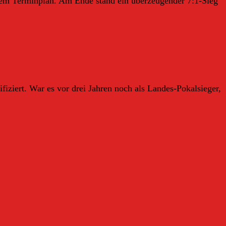
dem Terminplan. Am Ende stand ein überzeugender 7:1-Sieg
ziert. War es vor drei Jahren noch als Landes-Pokalsieger,