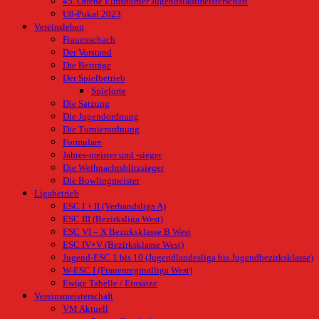
45. Offene Elmshorner Jugendstadtmeisterschaft
U8-Pokal 2023
Vereinsleben
Frauenschach
Der Vorstand
Die Beiträge
Der Spielbetrieb
Spielorte
Die Satzung
Die Jugendordnung
Die Turnierordnung
Formulare
Jahres-meister und -sieger
Die Weihnachtsblitzsieger
Die Bowlingmeister
Ligabetrieb
ESC I + II (Verbandsliga A)
ESC III (Bezirksliga West)
ESC VI – X Bezirksklasse B West
ESC IV+V (Bezirksklasse West)
Jugend-ESC 1 bis 10 (Jugendlandesliga bis Jugendbezirksklasse)
W-ESC I (Frauenreginalliga West)
Ewige Tabelle / Einsätze
Vereinsmeisterschaft
VM Aktuell