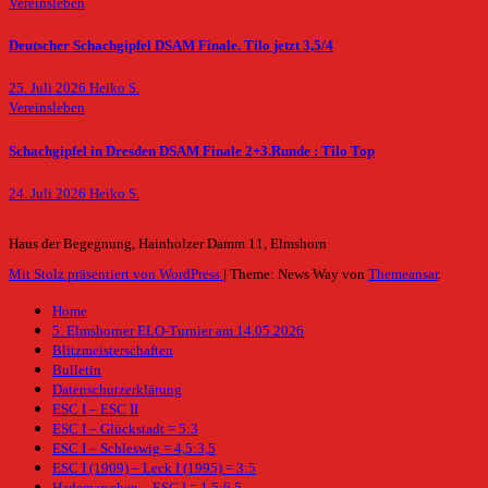
Vereinsleben
Deutscher Schachgipfel DSAM Finale. Tilo jetzt 3,5/4
25. Juli 2026
Heiko S.
Vereinsleben
Schachgipfel in Dresden DSAM Finale 2+3.Runde : Tilo Top
24. Juli 2026
Heiko S.
Haus der Begegnung, Hainholzer Damm 11, Elmshorn
Mit Stolz präsentiert von WordPress
|
Theme: News Way von
Themeansar
.
Home
5. Elmshorner ELO-Turnier am 14.05.2026
Blitzmeisterschaften
Bulletin
Datenschutzerklärung
ESC I – ESC II
ESC I – Glückstadt = 5:3
ESC I – Schleswig = 4,5:3,5
ESC I (1909) – Leck I (1995) = 3:5
Hademarschen – ESC I = 1,5:6,5