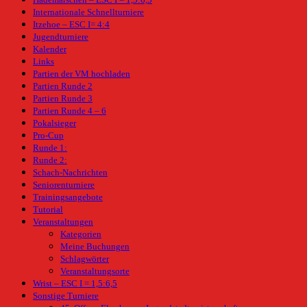
Internationale Schnellturniere
Itzehoe – ESC I= 4:4
Jugendturniere
Kalender
Links
Partien der VM hochladen
Partien Runde 2
Partien Runde 3
Partien Runde 4 – 6
Pokalsieger
Pro-Cup
Runde 1:
Runde 2:
Schach-Nachrichten
Seniorenturniere
Trainingsangebote
Tutorial
Veranstaltungen
Kategorien
Meine Buchungen
Schlagwörter
Veranstaltungsorte
Wrist – ESC I = 1,5:6,5
Sonstige Turniere