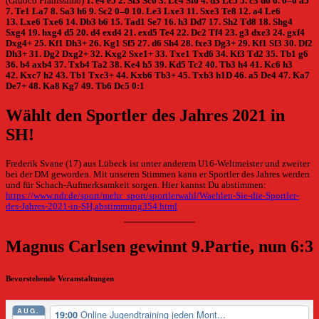
(Giuoco Pianissimo)
1. e4 e5 2. Sf3 Sc6 3. Lc4 Sf6 4. d3 Lc5 5. c3 d6 6. 0–0 a5
7. Te1 La7 8. Sa3 h6 9. Sc2 0–0 10. Le3 Lxe3 11. Sxe3 Te8 12. a4 Le6
13. Lxe6 Txe6 14. Db3 b6 15. Tad1 Se7 16. h3 Dd7 17. Sh2 Td8 18. Shg4
Sxg4 19. hxg4 d5 20. d4 exd4 21. exd5 Te4 22. Dc2 Tf4 23. g3 dxe3 24. gxf4
Dxg4+ 25. Kf1 Dh3+ 26. Kg1 Sf5 27. d6 Sh4 28. fxe3 Dg3+ 29. Kf1 Sf3 30. Df2
Dh3+ 31. Dg2 Dxg2+ 32. Kxg2 Sxe1+ 33. Txe1 Txd6 34. Kf3 Td2 35. Tb1 g6
36. b4 axb4 37. Txb4 Ta2 38. Ke4 h5 39. Kd5 Tc2 40. Tb3 h4 41. Kc6 h3
42. Kxc7 h2 43. Tb1 Txc3+ 44. Kxb6 Tb3+ 45. Txb3 h1D 46. a5 De4 47. Ka7
De7+ 48. Ka8 Kg7 49. Tb6 Dc5 0:1
Wählt den Sportler des Jahres 2021 in
SH!
Frederik Svane (17) aus Lübeck ist unter anderem U16-Weltmeister und zweiter
bei der DM geworden. Mit unseren Stimmen kann er Sportler des Jahres werden
und für Schach-Aufmerksamkeit sorgen. Hier kannst Du abstimmen:
https://www.ndr.de/sport/mehr_sport/sportlerwahl/Waehlen-Sie-die-Sportler-
des-Jahres-2021-in-SH,abstimmung354.html
Magnus Carlsen gewinnt 9.Partie, nun 6:3
Bevorstehende Veranstaltungen
AUG.
Online Jugendtraining jeden Mont...
19:00