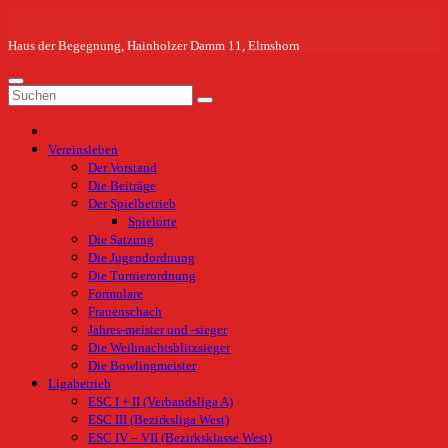
Zum
Inhalt
springen
Haus der Begegnung, Hainholzer Damm 11, Elmshorn
Vereinsleben
Der Vorstand
Die Beiträge
Der Spielbetrieb
Spielorte
Die Satzung
Die Jugendordnung
Die Turnierordnung
Formulare
Frauenschach
Jahres-meister und -sieger
Die Weihnachtsblitzsieger
Die Bowlingmeister
Ligabetrieb
ESC I + II (Verbandsliga A)
ESC III (Bezirksliga West)
ESC IV – VII (Bezirksklasse West)