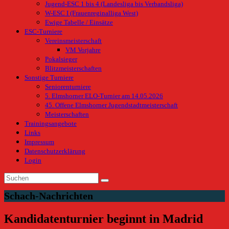
Jugend-ESC 1 bis 4 (Landesliga bis Verbandsliga)
W-ESC I (Frauenreginalliga West)
Ewige Tabelle / Einsätze
ESC-Turniere
Vereinsmeisterschaft
VM Vorjahre
Pokalsieger
Blitzmeisterschaften
Sonstige Turniere
Seniorenturniere
5. Elmshorner ELO-Turnier am 14.05.2026
45. Offene Elmshorner Jugendstadtmeisterschaft
Meisterschaften
Trainingsangebote
Links
Impressum
Datenschutzerklärung
Login
Schach-Nachrichten
Kandidatenturnier beginnt in Madrid