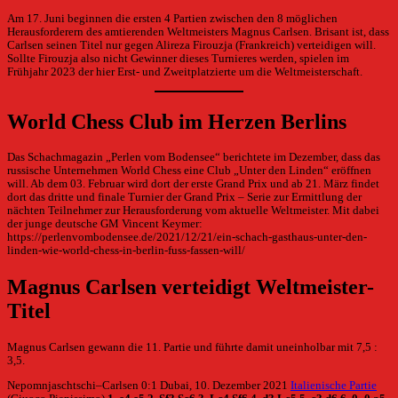
Am 17. Juni beginnen die ersten 4 Partien zwischen den 8 möglichen
Herausforderern des amtierenden Weltmeisters Magnus Carlsen. Brisant ist, dass
Carlsen seinen Titel nur gegen Alireza Firouzja (Frankreich) verteidigen will.
Sollte Firouzja also nicht Gewinner dieses Turnieres werden, spielen im
Frühjahr 2023 der hier Erst- und Zweitplatzierte um die Weltmeisterschaft.
World Chess Club im Herzen Berlins
Das Schachmagazin „Perlen vom Bodensee“ berichtete im Dezember, dass das
russische Unternehmen World Chess eine Club „Unter den Linden“ eröffnen
will. Ab dem 03. Februar wird dort der erste Grand Prix und ab 21. März findet
dort das dritte und finale Turnier der Grand Prix – Serie zur Ermittlung der
nächten Teilnehmer zur Herausforderung vom aktuelle Weltmeister. Mit dabei
der junge deutsche GM Vincent Keymer:
https://perlenvombodensee.de/2021/12/21/ein-schach-gasthaus-unter-den-
linden-wie-world-chess-in-berlin-fuss-fassen-will/
Magnus Carlsen verteidigt Weltmeister-
Titel
Magnus Carlsen gewann die 11. Partie und führte damit uneinholbar mit 7,5 :
3,5.
Nepomnjaschtschi–Carlsen 0:1 Dubai, 10. Dezember 2021
Italienische Partie