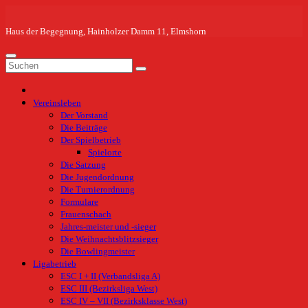
Zum
Inhalt
springen
Haus der Begegnung, Hainholzer Damm 11, Elmshorn
Vereinsleben
Der Vorstand
Die Beiträge
Der Spielbetrieb
Spielorte
Die Satzung
Die Jugendordnung
Die Turnierordnung
Formulare
Frauenschach
Jahres-meister und -sieger
Die Weihnachtsblitzsieger
Die Bowlingmeister
Ligabetrieb
ESC I + II (Verbandsliga A)
ESC III (Bezirksliga West)
ESC IV – VII (Bezirksklasse West)