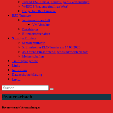
Jugend-ESC 1 bis 4 (Landesliga bis Verbandsliga)
W-ESC I (Frauenreginalliga West)
Ewige Tabelle / Einsätze
ESC-Turniere
Vereinsmeisterschaft
VM Vorjahre
Pokalsieger
Blitzmeisterschaften
Sonstige Turniere
Seniorenturniere
5. Elmshorner ELO-Turnier am 14.05.2026
45. Offene Elmshorner Jugendstadtmeisterschaft
Meisterschaften
Trainingsangebote
Links
Impressum
Datenschutzerklärung
Login
Frauenschach
Bevorstehende Veranstaltungen