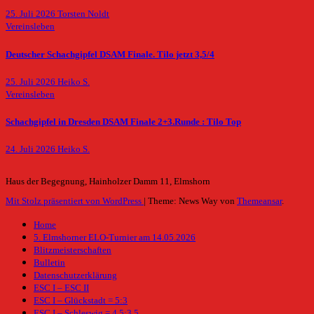
25. Juli 2026
Torsten Noldt
Vereinsleben
Deutscher Schachgipfel DSAM Finale. Tilo jetzt 3,5/4
25. Juli 2026
Heiko S.
Vereinsleben
Schachgipfel in Dresden DSAM Finale 2+3.Runde : Tilo Top
24. Juli 2026
Heiko S.
Haus der Begegnung, Hainholzer Damm 11, Elmshorn
Mit Stolz präsentiert von WordPress
|
Theme: News Way von
Themeansar
.
Home
5. Elmshorner ELO-Turnier am 14.05.2026
Blitzmeisterschaften
Bulletin
Datenschutzerklärung
ESC I – ESC II
ESC I – Glückstadt = 5:3
ESC I – Schleswig = 4,5:3,5