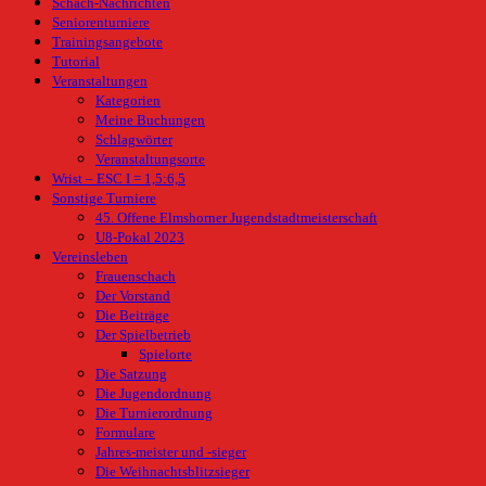
Schach-Nachrichten
Seniorenturniere
Trainingsangebote
Tutorial
Veranstaltungen
Kategorien
Meine Buchungen
Schlagwörter
Veranstaltungsorte
Wrist – ESC I = 1,5:6,5
Sonstige Turniere
45. Offene Elmshorner Jugendstadtmeisterschaft
U8-Pokal 2023
Vereinsleben
Frauenschach
Der Vorstand
Die Beiträge
Der Spielbetrieb
Spielorte
Die Satzung
Die Jugendordnung
Die Turnierordnung
Formulare
Jahres-meister und -sieger
Die Weihnachtsblitzsieger