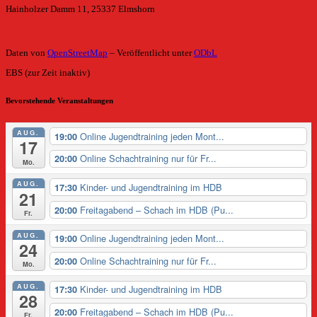
Hainholzer Damm 11, 25337 Elmshorn
Daten von
OpenStreetMap
– Veröffentlicht unter
ODbL
EBS (zur Zeit inaktiv)
Bevorstehende Veranstaltungen
AUG.
Online Jugendtraining jeden Mont...
19:00
17
Online Schachtraining nur für Fr...
20:00
Mo.
AUG.
Kinder- und Jugendtraining im HDB
17:30
21
Freitagabend – Schach im HDB (Pu...
20:00
Fr.
AUG.
Online Jugendtraining jeden Mont...
19:00
24
Online Schachtraining nur für Fr...
20:00
Mo.
AUG.
Kinder- und Jugendtraining im HDB
17:30
28
Freitagabend – Schach im HDB (Pu...
20:00
Fr.