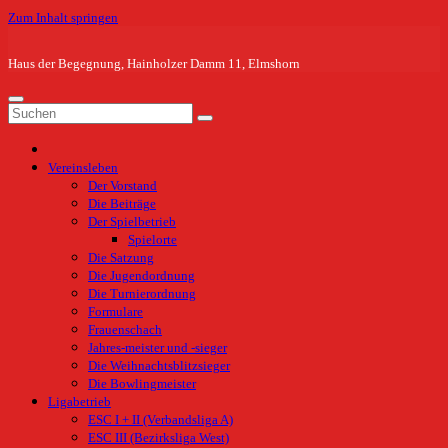
Zum Inhalt springen
Haus der Begegnung, Hainholzer Damm 11, Elmshorn
Vereinsleben
Der Vorstand
Die Beiträge
Der Spielbetrieb
Spielorte
Die Satzung
Die Jugendordnung
Die Turnierordnung
Formulare
Frauenschach
Jahres-meister und -sieger
Die Weihnachtsblitzsieger
Die Bowlingmeister
Ligabetrieb
ESC I + II (Verbandsliga A)
ESC III (Bezirksliga West)