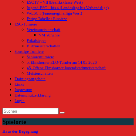
ESC IV – VII (Bezirksklasse West)
Jugend-ESC 1 bis 4 (Landesliga bis Verbandsliga)
W-ESC I (Frauenreginalliga West)
Ewige Tabelle / Einsätze
ESC-Turniere
Vereinsmeisterschaft
VM Vorjahre
Pokalsieger
Blitzmeisterschaften
Sonstige Turniere
Seniorenturniere
5. Elmshorner ELO-Turnier am 14.05.2026
45. Offene Elmshorner Jugendstadtmeisterschaft
Meisterschaften
Trainingsangebote
Links
Impressum
Datenschutzerklärung
Login
Spielorte
Haus der Begegnung