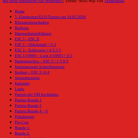
Mit Stolz präsentiert von WordPress
|
Theme: News Way von
Themeansar
.
Home
5. Elmshorner ELO-Turnier am 14.05.2026
Blitzmeisterschaften
Bulletin
Datenschutzerklärung
ESC I – ESC II
ESC I – Glückstadt = 5:3
ESC I – Schleswig = 4,5:3,5
ESC I (1909) – Leck I (1995) = 3:5
Hademarschen – ESC I = 1,5:6,5
Internationale Schnellturniere
Itzehoe – ESC I= 4:4
Jugendturniere
Kalender
Links
Partien der VM hochladen
Partien Runde 2
Partien Runde 3
Partien Runde 4 – 6
Pokalsieger
Pro-Cup
Runde 1:
Runde 2: