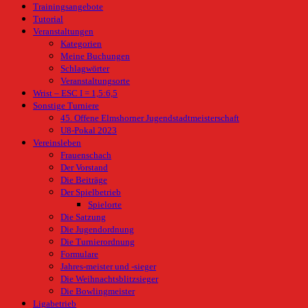
Trainingsangebote
Tutorial
Veranstaltungen
Kategorien
Meine Buchungen
Schlagwörter
Veranstaltungsorte
Wrist – ESC I = 1,5:6,5
Sonstige Turniere
45. Offene Elmshorner Jugendstadtmeisterschaft
U8-Pokal 2023
Vereinsleben
Frauenschach
Der Vorstand
Die Beiträge
Der Spielbetrieb
Spielorte
Die Satzung
Die Jugendordnung
Die Turnierordnung
Formulare
Jahres-meister und -sieger
Die Weihnachtsblitzsieger
Die Bowlingmeister
Ligabetrieb