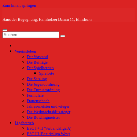
Zum Inhalt springen
Haus der Begegnung, Hainholzer Damm 11, Elmshorn
Vereinsleben
Der Vorstand
Die Beiträge
Der Spielbetrieb
Spielorte
Die Satzung
Die Jugendordnung
Die Turnierordnung
Formulare
Frauenschach
Jahres-meister und -sieger
Die Weihnachtsblitzsieger
Die Bowlingmeister
Ligabetrieb
ESC I + II (Verbandsliga A)
ESC III (Bezirksliga West)