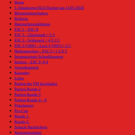
Home
5. Elmshorner ELO-Turnier am 14.05.2026
Blitzmeisterschaften
Bulletin
Datenschutzerklärung
ESC I – ESC II
ESC I – Glückstadt = 5:3
ESC I – Schleswig = 4,5:3,5
ESC I (1909) – Leck I (1995) = 3:5
Hademarschen – ESC I = 1,5:6,5
Internationale Schnellturniere
Itzehoe – ESC I= 4:4
Jugendturniere
Kalender
Links
Partien der VM hochladen
Partien Runde 2
Partien Runde 3
Partien Runde 4 – 6
Pokalsieger
Pro-Cup
Runde 1:
Runde 2:
Schach-Nachrichten
Seniorenturniere