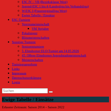
ESC IV – VII (Bezirksklasse West)
Jugend-ESC 1 bis 4 (Landesliga bis Verbandsliga)
W-ESC I (Frauenreginalliga West)
Ewige Tabelle / Einsätze
ESC-Turniere
Vereinsmeisterschaft
VM Vorjahre
Pokalsieger
Blitzmeisterschaften
Sonstige Turniere
Seniorenturniere
5. Elmshorner ELO-Turnier am 14.05.2026
45. Offene Elmshorner Jugendstadtmeisterschaft
Meisterschaften
Trainingsangebote
Links
Impressum
Datenschutzerklärung
Login
Ewige Tabelle / Einsätze
Erfasster Zeitraum: Saison 2014 – Saison 2022