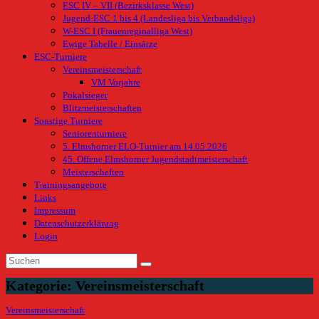
ESC IV – VII (Bezirksklasse West)
Jugend-ESC 1 bis 4 (Landesliga bis Verbandsliga)
W-ESC I (Frauenreginalliga West)
Ewige Tabelle / Einsätze
ESC-Turniere
Vereinsmeisterschaft
VM Vorjahre
Pokalsieger
Blitzmeisterschaften
Sonstige Turniere
Seniorenturniere
5. Elmshorner ELO-Turnier am 14.05.2026
45. Offene Elmshorner Jugendstadtmeisterschaft
Meisterschaften
Trainingsangebote
Links
Impressum
Datenschutzerklärung
Login
Kategorie:
Vereinsmeisterschaft
Vereinsmeisterschaft