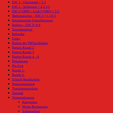
ESC I – Glückstadt = 5:3
ESC I – Schleswig = 4,5:3,5
ESC I (1909) – Leck I (1995) = 3:5
Hademarschen – ESC I = 1,5:6,5
Internationale Schnellturniere
Itzehoe – ESC I= 4:4
Jugendturniere
Kalender
Links
Partien der VM hochladen
Partien Runde 2
Partien Runde 3
Partien Runde 4 – 6
Pokalsieger
Pro-Cup
Runde 1:
Runde 2:
Schach-Nachrichten
Seniorenturniere
Trainingsangebote
Tutorial
Veranstaltungen
Kategorien
Meine Buchungen
Schlagwörter