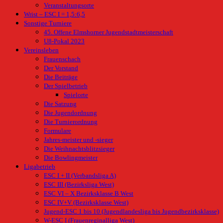
Veranstaltungsorte
Wrist – ESC I = 1,5:6,5
Sonstige Turniere
45. Offene Elmshorner Jugendstadtmeisterschaft
U8-Pokal 2023
Vereinsleben
Frauenschach
Der Vorstand
Die Beiträge
Der Spielbetrieb
Spielorte
Die Satzung
Die Jugendordnung
Die Turnierordnung
Formulare
Jahres-meister und -sieger
Die Weihnachtsblitzsieger
Die Bowlingmeister
Ligabetrieb
ESC I + II (Verbandsliga A)
ESC III (Bezirksliga West)
ESC VI – X Bezirksklasse B West
ESC IV+V (Bezirksklasse West)
Jugend-ESC 1 bis 10 (Jugendlandesliga bis Jugendbezirksklasse)
W-ESC I (Frauenreginalliga West)