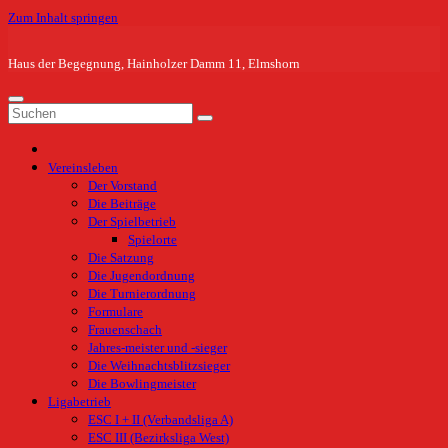
Zum Inhalt springen
Haus der Begegnung, Hainholzer Damm 11, Elmshorn
Vereinsleben
Der Vorstand
Die Beiträge
Der Spielbetrieb
Spielorte
Die Satzung
Die Jugendordnung
Die Turnierordnung
Formulare
Frauenschach
Jahres-meister und -sieger
Die Weihnachtsblitzsieger
Die Bowlingmeister
Ligabetrieb
ESC I + II (Verbandsliga A)
ESC III (Bezirksliga West)