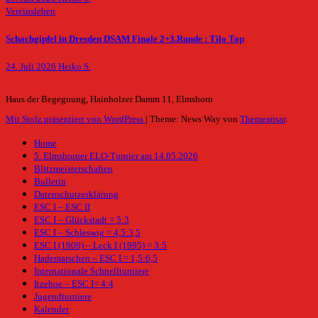
Vereinsleben
Schachgipfel in Dresden DSAM Finale 2+3.Runde : Tilo Top
24. Juli 2026
Heiko S.
Haus der Begegnung, Hainholzer Damm 11, Elmshorn
Mit Stolz präsentiert von WordPress
|
Theme: News Way von
Themeansar
.
Home
5. Elmshorner ELO-Turnier am 14.05.2026
Blitzmeisterschaften
Bulletin
Datenschutzerklärung
ESC I – ESC II
ESC I – Glückstadt = 5:3
ESC I – Schleswig = 4,5:3,5
ESC I (1909) – Leck I (1995) = 3:5
Hademarschen – ESC I = 1,5:6,5
Internationale Schnellturniere
Itzehoe – ESC I= 4:4
Jugendturniere
Kalender