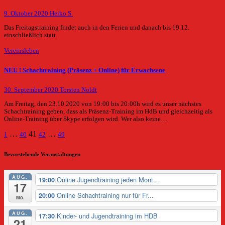
9. Oktober 2020
Heiko S.
Das Freitagstraining findet auch in den Ferien und danach bis 19.12.
einschließlich statt.
Vereinsleben
NEU ! Schachtraining (Präsenz + Online) für Erwachsene
30. September 2020
Torsten Noldt
Am Freitag, den 23.10.2020 von 19:00 bis 20:00h wird es unser nächstes
Schachtraining geben, dass als Präsenz-Training im HdB und gleichzeitig als
Online-Training über Skype erfolgen wird. Wer also keine…
Seitennummerierung
…
41
…
1
40
42
49
der
Bevorstehende Veranstaltungen
Beiträge
AUG.
Online Jugendtraining jeden Mont...
19:00
17
Online Schachtraining nur für Fr...
20:00
Mo.
AUG.
Kinder- und Jugendtraining im HDB
17:30
21