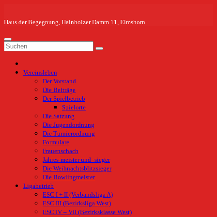
Zum
Inhalt
springen
Haus der Begegnung, Hainholzer Damm 11, Elmshorn
Vereinsleben
Der Vorstand
Die Beiträge
Der Spielbetrieb
Spielorte
Die Satzung
Die Jugendordnung
Die Turnierordnung
Formulare
Frauenschach
Jahres-meister und -sieger
Die Weihnachtsblitzsieger
Die Bowlingmeister
Ligabetrieb
ESC I + II (Verbandsliga A)
ESC III (Bezirksliga West)
ESC IV – VII (Bezirksklasse West)