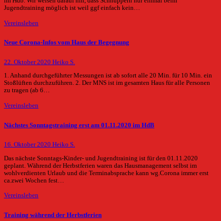
im Hdb. Wir weisen darauf hin, dass Schnuppern nur einmal beim
Jugendtraining möglich ist weil ggf einfach kein…
Vereinsleben
Neue Corona-Infos vom Haus der Begegnung
22. Oktober 2020
Heiko S.
1. Anhand durchgeführter Messungen ist ab sofort alle 20 Min. für 10 Min. ein
Stoßlüften durchzuführen. 2. Der MNS ist im gesamten Haus für alle Personen
zu tragen (ab 6…
Vereinsleben
Nächstes Sonntagstraining erst am 01.11.2020 im HdB
16. Oktober 2020
Heiko S.
Das nächste Sonntags-Kinder- und Jugendtraining ist für den 01.11.2020
geplant. Während der Herbstferien waren das Hausmanagement selbst im
wohlverdienten Urlaub und die Terminabsprache kann wg.Corona immer erst
ca.zwei Wochen fest…
Vereinsleben
Training während der Herbstferien