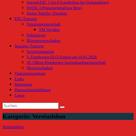
Jugend-ESC 1 bis 4 (Landesliga bis Verbandsliga)
W-ESC I (Frauenreginalliga West)
Ewige Tabelle / Einsätze
ESC-Turniere
Vereinsmeisterschaft
VM Vorjahre
Pokalsieger
Blitzmeisterschaften
Sonstige Turniere
Seniorenturniere
5. Elmshorner ELO-Turnier am 14.05.2026
45. Offene Elmshorner Jugendstadtmeisterschaft
Meisterschaften
Trainingsangebote
Links
Impressum
Datenschutzerklärung
Login
Kategorie:
Vereinsleben
Vereinsleben